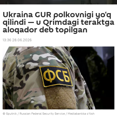
Ukraina GUR polkovnigi yo‘q
qilindi — u Qrimdagi teraktga
aloqador deb topilgan
13:36 28.06.2026
© Sputnik / Russian Federal Security Service
/
Mediabankka o‘tish