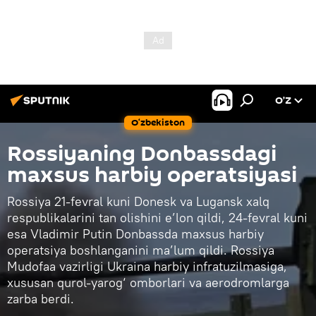
O’Z
O‘zbekiston
Rossiyaning Donbassdagi
maxsus harbiy operatsiyasi
Rossiya 21-fevral kuni Donesk va Lugansk xalq
respublikalarini tan olishini e’lon qildi, 24-fevral kuni
esa Vladimir Putin Donbassda maxsus harbiy
operatsiya boshlanganini ma’lum qildi. Rossiya
Mudofaa vazirligi Ukraina harbiy infratuzilmasiga,
xususan qurol-yarog‘ omborlari va aerodromlarga
zarba berdi.