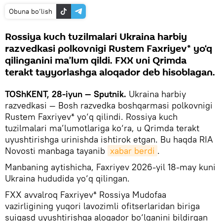
Obuna bo‘lish
Rossiya kuch tuzilmalari Ukraina harbiy
razvedkasi polkovnigi Rustem Faxriyev* yo‘q
qilinganini ma’lum qildi. FXX uni Qrimda
terakt tayyorlashga aloqador deb hisoblagan.
TOShKENT, 28-iyun — Sputnik.
Ukraina harbiy
razvedkasi — Bosh razvedka boshqarmasi polkovnigi
Rustem Faxriyev* yo‘q qilindi. Rossiya kuch
tuzilmalari ma’lumotlariga ko‘ra, u Qrimda terakt
uyushtirishga urinishda ishtirok etgan. Bu haqda RIA
Novosti manbaga tayanib
xabar berdi
.
Manbaning aytishicha, Faxriyev 2026-yil 18-may kuni
Ukraina hududida yo‘q qilingan.
FXX avvalroq Faxriyev* Rossiya Mudofaa
vazirligining yuqori lavozimli ofitserlaridan biriga
suiqasd uyushtirishga aloqador bo‘lganini bildirgan