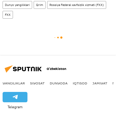
Dunyo yangiliklari
Qrim
Rossiya Federal xavfsizlik xizmati (FXX)
FXX
O‘zbekiston
YANGILIKLAR
SIYOSAT
DUNYODA
IQTISOD
JAMIYAT
M
Telegram