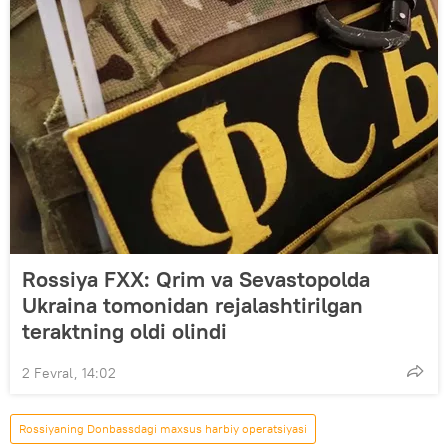
Rossiya FXX: Qrim va Sevastopolda
Ukraina tomonidan rejalashtirilgan
teraktning oldi olindi
2 Fevral, 14:02
Rossiyaning Donbassdagi maxsus harbiy operatsiyasi