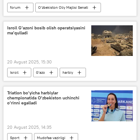
forum
O‘zbekiston Oliy Majlisi Senati
Tanzila Norboyeva
Jamiyat
madaniy boyliklar
Isroil G‘azoni bosib olish operatsiyasini
ma’qulladi
20 Avgust 2025, 15:30
Isroil
G‘azo
harbiy
armiya
Triatlon bo‘yicha harbiylar
chempionatida O‘zbekiston uchinchi
o‘rinni egalladi
20 Avgust 2025, 14:35
Sport
Mudofaa vazirligi