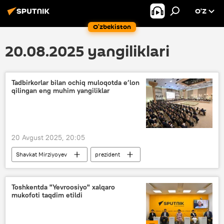
O’Z
O‘zbekiston
20.08.2025 yangiliklari
Tadbirkorlar bilan ochiq muloqotda e’lon
qilingan eng muhim yangiliklar
20 Avgust 2025, 20:05
Shavkat Mirziyoyev
prezident
tadbirkorlar bilan uchrashuv
tadbirkor
Yangiliklar
Soliq
Toshkentda "Yevroosiyo" xalqaro
mukofoti taqdim etildi