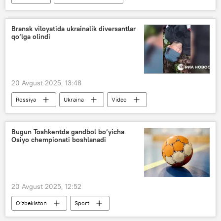
jahon chempionati
Samarqand
harbiylar
Fransiya
Rossiya
Bransk viloyatida ukrainalik diversantlar
qo‘lga olindi
20 Avgust 2025, 13:48
Rossiya
Ukraina
Video
terakt
AQSh
NATO
Bugun Toshkentda gandbol bo‘yicha
Osiyo chempionati boshlanadi
20 Avgust 2025, 12:52
O‘zbekiston
Sport
Milliy olimpiya qo‘mitasi
Xitoy