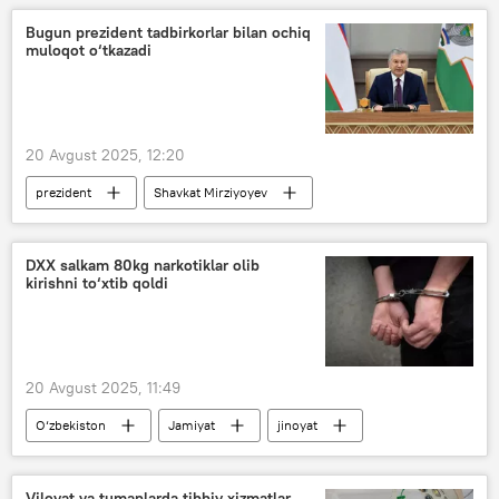
Hindiston
Gonkong
Bugun prezident tadbirkorlar bilan ochiq
muloqot o‘tkazadi
20 Avgust 2025, 12:20
prezident
Shavkat Mirziyoyev
tadbirkor
muloqot
DXX salkam 80kg narkotiklar olib
kirishni to‘xtib qoldi
20 Avgust 2025, 11:49
O‘zbekiston
Jamiyat
jinoyat
Jinoyat kodeksi
narkotik moddalar
Davlat xavfsizlik xizmati (DXX)
IIB
Viloyat va tumanlarda tibbiy xizmatlar