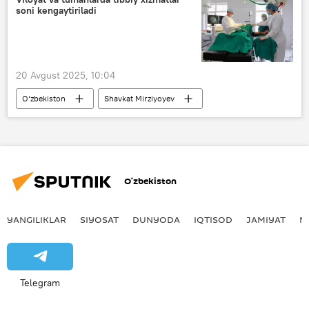
soni kengaytiriladi
chegara
Surxondaryo
20 Avgust 2025, 10:04
O‘zbekiston
Shavkat Mirziyoyev
Jamiyat
Sog‘liqni saqlash vazirligi (SSV)
JSST
Sog‘liq
O‘zbekiston
YANGILIKLAR
SIYOSAT
DUNYODA
IQTISOD
JAMIYAT
M
Telegram