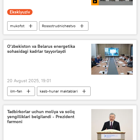
Eksklyuziv
mukofot
Rossotrudnichestvo
Video
ANO "Yevraziya"
matbuot-anjuman
Katta Yevroosiyo
O‘zbekiston va Belarus energetika
sohasidagi kadrlar tayyorlaydi
Matbuot markazi
20 Avgust 2025, 19:01
ilm-fan
kasb-hunar maktablari
hamkorlik
Tadbirkorlar uchun moliya va soliq
yengilliklari belgilandi - Prezident
farmoni