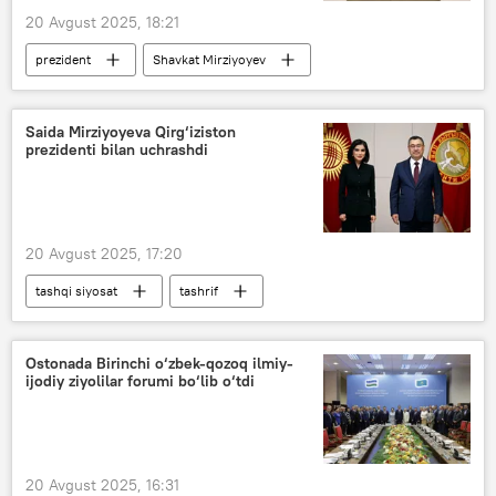
20 Avgust 2025, 18:21
prezident
Shavkat Mirziyoyev
tadbirkor
tadbirkorlar bilan uchrashuv
farmon
yangi farmon
Soliq
Saida Mirziyoyeva Qirg‘iziston
prezidenti bilan uchrashdi
moliyalashtirish
20 Avgust 2025, 17:20
tashqi siyosat
tashrif
prezident administratsiyasi
zakovat o‘yini
Shavkat Mirziyoyev
Ostonada Birinchi o‘zbek-qozoq ilmiy-
ijodiy ziyolilar forumi bo‘lib o‘tdi
20 Avgust 2025, 16:31