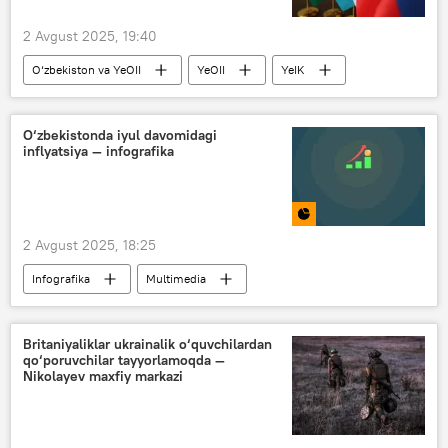
2 Avgust 2025, 19:40
O‘zbekiston va YeOII
YeOII
YeIK
import
bojxona boji
qaror
O‘zbekistonda iyul davomidagi
inflyatsiya — infografika
2 Avgust 2025, 18:25
Infografika
Multimedia
O‘zbekiston
iqtisod
inflyatsiya
tovar
narx-navo
Oziq-ovqat
Britaniyaliklar ukrainalik o‘quvchilardan
qo‘poruvchilar tayyorlamoqda —
Nikolayev maxfiy markazi