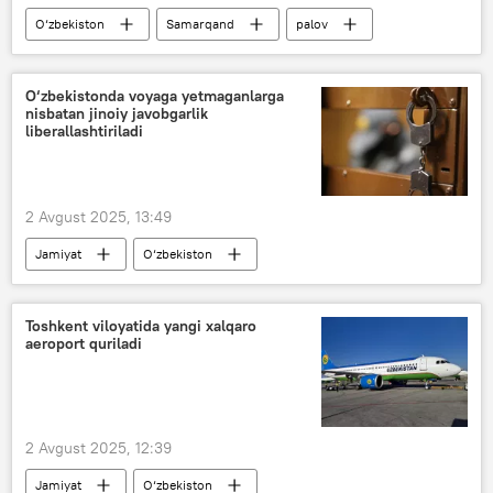
O‘zbekiston
Samarqand
palov
festival
tanlov
guruch
go‘sht
milliy taomlar
O‘zbekistonda voyaga yetmaganlarga
nisbatan jinoiy javobgarlik
liberallashtiriladi
2 Avgust 2025, 13:49
Jamiyat
O‘zbekiston
O‘zbekiston Oliy Majlisi Senati
senatorlar
qonun
jinoiy javobgarlik
jinoyat
Toshkent viloyatida yangi xalqaro
aeroport quriladi
Jinoyat kodeksi
2 Avgust 2025, 12:39
Jamiyat
O‘zbekiston