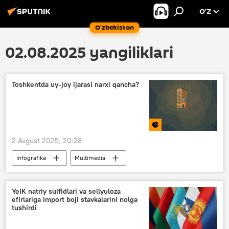
O’Z
O‘zbekiston
02.08.2025 yangiliklari
Toshkentda uy-joy ijarasi narxi qancha?
2 Avgust 2025, 20:28
Infografika
Multimedia
O‘zbekiston
Toshkent
uy
ijara
narx-navo
YeIK natriy sulfidlari va sellyuloza
efirlariga import boji stavkalarini nolga
tushirdi