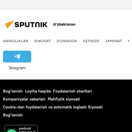
oltin medal
g‘alaba
O‘zbekiston
YANGILIKLAR
SIYOSAT
DUNYODA
IQTISOD
JAMIYAT
M
Telegram
Bog‘lanish
Loyiha haqida
Foydalanish shartlari
Kompaniyalar xabarlari
Mahfiylik siyosati
Cookie-dan foydalanish va avtomatik loglash Siyosati
Bog‘lanish