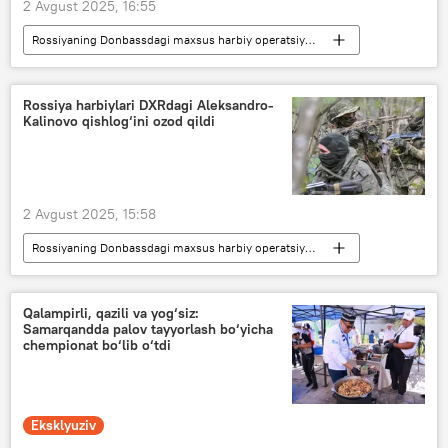
2 Avgust 2025, 16:55
Rossiyaning Donbassdagi maxsus harbiy operatsiyasi
Dunyoda
Dunyo yangiliklari
Rossiya
Ukraina
terror
Rossiya harbiylari DXRdagi Aleksandro-
Kalinovo qishlog‘ini ozod qildi
2 Avgust 2025, 15:58
Rossiyaning Donbassdagi maxsus harbiy operatsiyasi
Rossiya
Ukraina
Rossiya Mudofaa vazirligi
Qalampirli, qazili va yog‘siz:
Samarqandda palov tayyorlash bo‘yicha
Donesk xalq respublikasi (DXR)
chempionat bo‘lib o‘tdi
Eksklyuziv