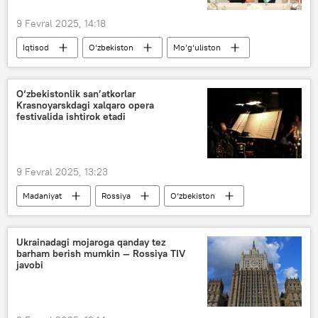
9 Fevral 2025, 14:18
Iqtisod
O‘zbekiston
Mo‘g‘uliston
hamkorlik
Investitsiyalar va tashqi savdo vazirligi
O‘zbekistonlik san’atkorlar
Krasnoyarskdagi xalqaro opera
Jamshid Xodjayev
festivalida ishtirok etadi
9 Fevral 2025, 13:23
Madaniyat
Rossiya
O‘zbekiston
san’at
Ukrainadagi mojaroga qanday tez
barham berish mumkin — Rossiya TIV
javobi