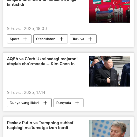
kiritishdi
9 Fevral 2025, 18:00
Sport
O‘zbekiston
Turkiya
taekvondo
AQSh va G‘arb Ukrainadagi mojaroni
ataylab cho‘zmoqda — Kim Chen In
9 Fevral 2025, 17:14
Dunyo yangiliklari
Dunyoda
Ukraina
Rossiya
AQSh
G‘arb
Kim Chen In
Peskov Putin va Trampning suhbati
haqidagi ma’lumotga izoh berdi
Shimoliy Koreya