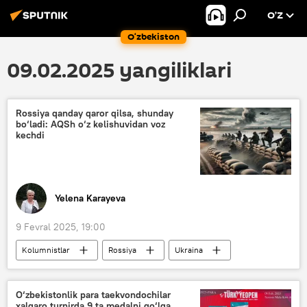
O’Z
O‘zbekiston
09.02.2025 yangiliklari
Rossiya qanday qaror qilsa, shunday
bo‘ladi: AQSh o‘z kelishuvidan voz
kechdi
Yelena Karayeva
9 Fevral 2025, 19:00
Kolumnistlar
Rossiya
Ukraina
AQSh
G‘arb
muzokaralar
O‘zbekistonlik para taekvondochilar
xalqaro turnirda 9 ta medalni qo‘lga