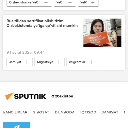
O‘zbekiston va YeOII
YeOII
YeIK
chorva
hamkorlik
Rus tilidan sertifikat olish tizimi
O‘zbekistonda yo‘lga qo‘yilishi mumkin
9 Fevral 2025, 09:44
Jamiyat
Migratsiya
migrantlar
patent
sertifikat
rus tili
Migratsiya agentligi
Qozon
hamkorlik
O‘zbekiston
YANGILIKLAR
SIYOSAT
DUNYODA
IQTISOD
JAMIYAT
M