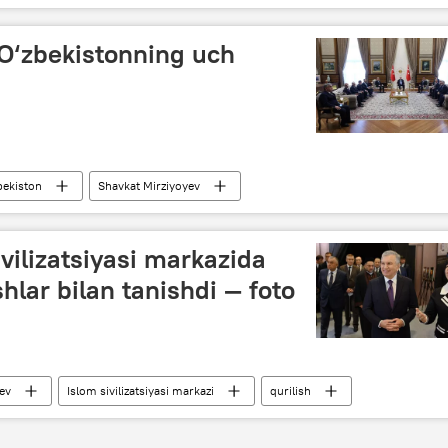
 O‘zbekistonning uch
bekiston
Shavkat Mirziyoyev
shuv
Baxtiyor Saidov
ivilizatsiyasi markazida
shlar bilan tanishdi — foto
ev
Islom sivilizatsiyasi markazi
qurilish
loyiha
Madaniyat