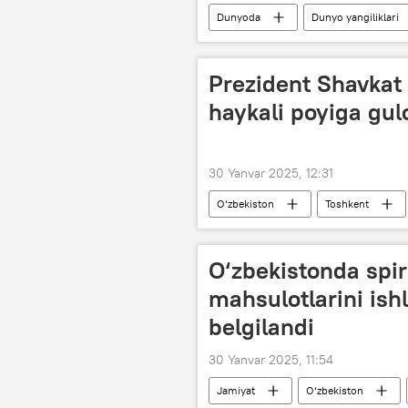
Dunyoda
Dunyo yangiliklari
Vashington
Prezident Shavkat
haykali poyiga gu
30 Yanvar 2025, 12:31
O‘zbekiston
Toshkent
Islom Karimov tavallud topgan kun muno
Shavkat Mirziyoyev
Siyosat
O‘zbekistonda spir
mahsulotlarini ishl
belgilandi
30 Yanvar 2025, 11:54
Jamiyat
O‘zbekiston