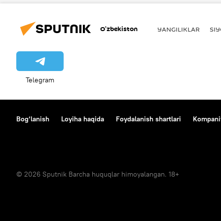
O‘zbekiston
YANGILIKLAR
SI
Telegram
Bog‘lanish
Loyiha haqida
Foydalanish shartlari
Kompaniy
© 2026 Sputnik Barcha huquqlar himoyalangan. 18+