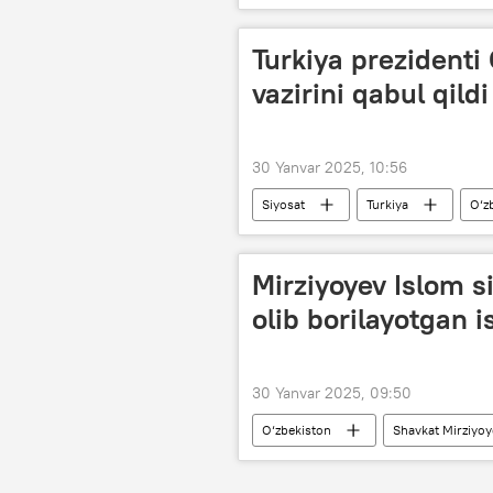
mahsulot
Turkiya prezidenti
vazirini qabul qildi
30 Yanvar 2025, 10:56
Siyosat
Turkiya
O‘z
Rejep Tayyip Erdog‘an
uchra
Mirziyoyev Islom s
olib borilayotgan i
30 Yanvar 2025, 09:50
O‘zbekiston
Shavkat Mirziyoy
Qur’oni Karim
turizm