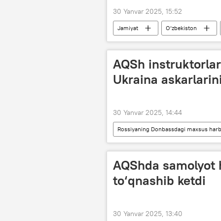
30 Yanvar 2025, 15:52
Jamiyat
O‘zbekiston
AQSh instruktorlari
Ukraina askarlarin
30 Yanvar 2025, 14:44
Rossiyaning Donbassdagi maxsus harbi
NATO
harbiy
AQShda samolyot h
to‘qnashib ketdi
30 Yanvar 2025, 13:40