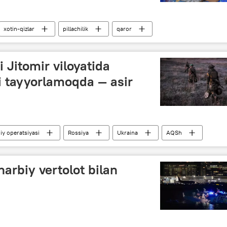
xotin-qizlar
pillachilik
qaror
 Jitomir viloyatida
i tayyorlamoqda — asir
y operatsiyasi
Rossiya
Ukraina
AQSh
arbiy vertolot bilan