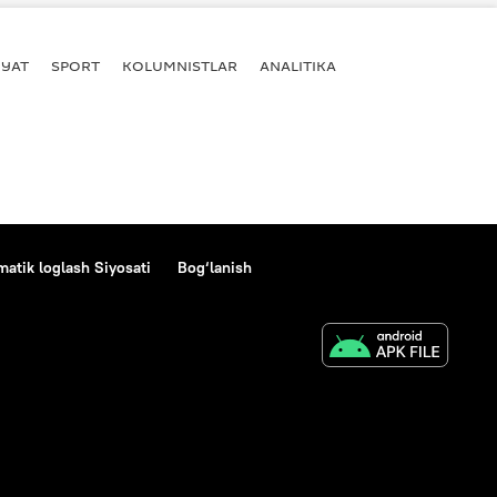
YAT
SPORT
KOLUMNISTLAR
ANALITIKA
atik loglash Siyosati
Bog‘lanish