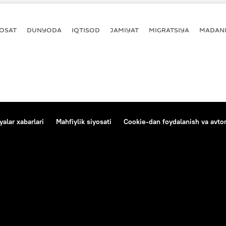
YOSAT
DUNYODA
IQTISOD
JAMIYAT
MIGRATSIYA
MADANI
alar xabarlari
Mahfiylik siyosati
Cookie-dan foydalanish va avtom