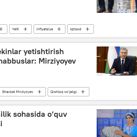
YeIK
inflyatsiya
Iqtisod
kinlar yetishtirish
habbuslar: Mirziyoyev
Shavkat Mirziyoyev
Qishloq xo‘jaligi
t
Soliq
hilik sohasida o‘quv
i