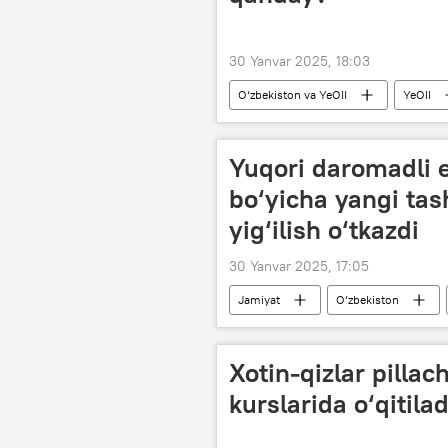
30 Yanvar 2025, 18:03
O‘zbekiston va YeOII
YeOII
Yuqori daromadli e
bo‘yicha yangi tas
yig‘ilish o‘tkazdi
30 Yanvar 2025, 17:05
Jamiyat
O‘zbekiston
tomorqachilik
meva-sabzavo
Xotin-qizlar pillac
kurslarida o‘qitilad