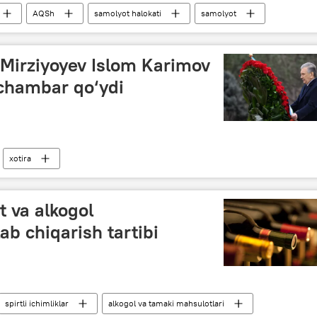
AQSh
samolyot halokati
samolyot
 Mirziyoyev Islom Karimov
lchambar qo‘ydi
xotira
sabati bilan o‘tkazilayotgan tadbirlar
Islom Karimov
t va alkogol
ab chiqarish tartibi
spirtli ichimliklar
alkogol va tamaki mahsulotlari