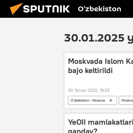
O‘zbekiston
30.01.2025 y
Moskvada Islom Ka
bajo keltirildi
30 Yanvar 2025, 19:02
O‘zbekiston - Rossiya
Moskv
Islom Karimov tavallud topgan kun muno
Jamiyat
YeOII mamlakatlari
qanday?