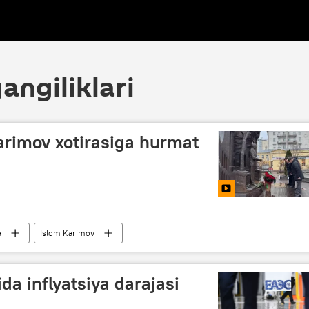
angiliklari
rimov xotirasiga hurmat
a
Islom Karimov
sabati bilan o‘tkazilayotgan tadbirlar
xotira
da inflyatsiya darajasi