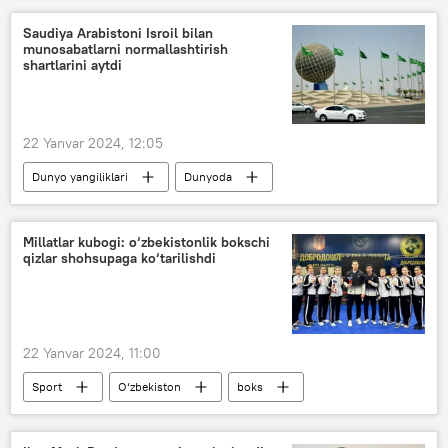
Saudiya Arabistoni Isroil bilan
munosabatlarni normallashtirish
shartlarini aytdi
22 Yanvar 2024, 12:05
Dunyo yangiliklari
Dunyoda
Saudiya Arabistoni
Isroil
G‘azo
Millatlar kubogi: o‘zbekistonlik bokschi
qizlar shohsupaga ko‘tarilishdi
22 Yanvar 2024, 11:00
Sport
O‘zbekiston
boks
Serbiya