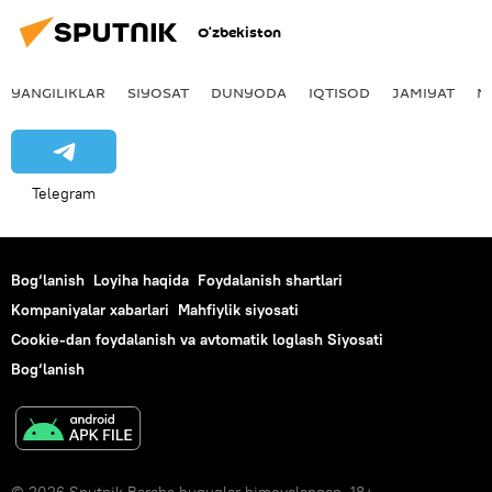
O‘zbekiston
YANGILIKLAR
SIYOSAT
DUNYODA
IQTISOD
JAMIYAT
M
Telegram
Bog‘lanish
Loyiha haqida
Foydalanish shartlari
Kompaniyalar xabarlari
Mahfiylik siyosati
Cookie-dan foydalanish va avtomatik loglash Siyosati
Bog‘lanish