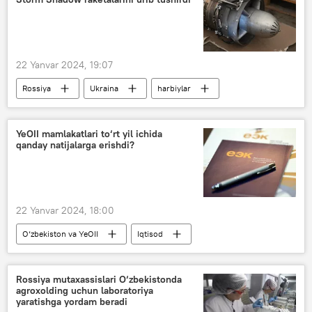
22 Yanvar 2024, 19:07
Rossiya
Ukraina
harbiylar
harbiy
harbiy texnika
zenit-raketa komplekslari
YeOII mamlakatlari to‘rt yil ichida
qanday natijalarga erishdi?
Rossiyaning Donbassdagi maxsus harbiy operatsiyasi
22 Yanvar 2024, 18:00
O‘zbekiston va YeOII
Iqtisod
YeOII
YaIM
YeIK
Qishloq xo‘jaligi
Rossiya mutaxassislari O‘zbekistonda
agroxolding uchun laboratoriya
yaratishga yordam beradi