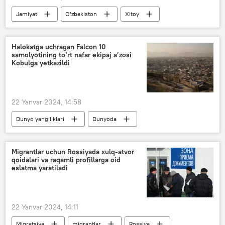
Jamiyat
O‘zbekiston
Xitoy
ta’lim
Oliy ta’lim, fan va innovatsiyalar vazirligi
Halokatga uchragan Falcon 10
samolyotining to‘rt nafar ekipaj a’zosi
Kobulga yetkazildi
22 Yanvar 2024, 14:58
Dunyo yangiliklari
Dunyoda
Rossiya
Afg‘oniston
samolyot
samolyot halokati
Migrantlar uchun Rossiyada xulq-atvor
qoidalari va raqamli profillarga oid
eslatma yaratiladi
22 Yanvar 2024, 14:11
Migratsiya
migrantlar
Rossiya