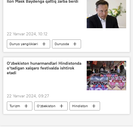
Ilon Mask Baydenga qattiq zarba berdi
22 Yanvar 2024, 10:12
Dunyo yangiliklari
Dunyoda
AQSh
Jo Bayden
saylovlar
Ilon Mask
O‘zbekiston hunarmandlari Hindistonda
o‘tadigan xalqaro festivalda ishtirok
etadi
22 Yanvar 2024, 09:27
Turizm
O‘zbekiston
Hindiston
hunarmandlar
ko‘rgazma