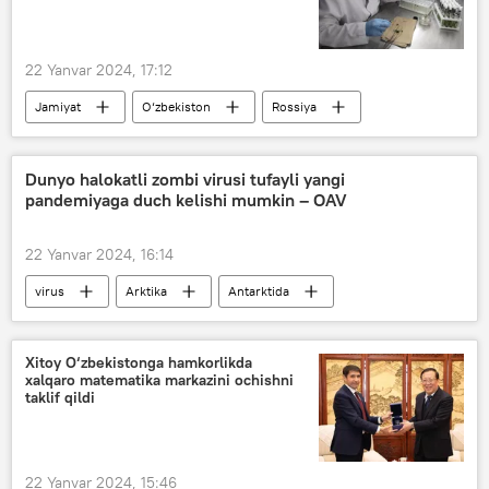
22 Yanvar 2024, 17:12
Jamiyat
O‘zbekiston
Rossiya
O‘zbekiston - Rossiya
Qishloq xo‘jaligi
Dunyo halokatli zombi virusi tufayli yangi
pandemiyaga duch kelishi mumkin – OAV
22 Yanvar 2024, 16:14
virus
Arktika
Antarktida
muz
kasallik
tadqiqot
Dunyo yangiliklari
Dunyoda
Xitoy O‘zbekistonga hamkorlikda
xalqaro matematika markazini ochishni
taklif qildi
22 Yanvar 2024, 15:46