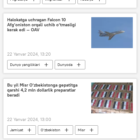
Halokatga uchragan Falcon 10
Afg‘oniston orqali uchib o‘tmasligi
kerak edi — OAV
22 Yanvar 2024, 13:20
Dunyo yangiliklari
Dunyoda
Afg‘oniston
Rossiya
samolyot halokati
Bu yil Misr O‘zbekistonga gepatitga
qarshi 4,2 mln dollarlik preparatlar
beradi
22 Yanvar 2024, 13:00
Jamiyat
O‘zbekiston
Misr
dori
gepatit