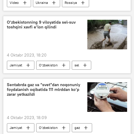
Video
Ukraina
Rossiya
Qrim
O‘zbekistonning 9 viloyatida sel-suv
toshqini xavfi e’lon qilindi
4 Oktabr 2023, 18:20
Jamiyat
O‘zbekiston
sel
O‘zgidromet
Sentabrda gaz va “svet”dan noqonuniy
foydalanish oqibatida 111 mlrddan ko‘p
zarar yetkazildi
4 Oktabr 2023, 18:09
Jamiyat
O‘zbekiston
gaz