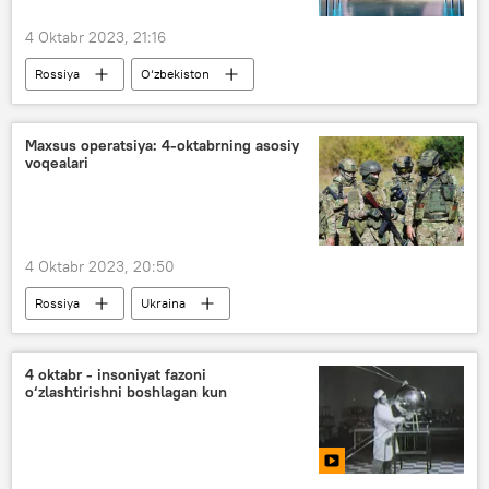
4 Oktabr 2023, 21:16
Rossiya
O‘zbekiston
O‘zbekiston - Rossiya
hamkorlik
elektromobil
Tatariston
Kamaz
Maxsus operatsiya: 4-oktabrning asosiy
voqealari
Iqtisod
4 Oktabr 2023, 20:50
Rossiya
Ukraina
Lugansk xalq respublikasi (LXR)
Donesk xalq respublikasi (DXR)
4 oktabr - insoniyat fazoni
o‘zlashtirishni boshlagan kun
Zaporojye viloyati
Xerson viloyati
Rossiya Mudofaa vazirligi
Rossiyaning Donbassdagi maxsus harbiy operatsiyasi