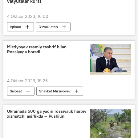
valyutalar kursi
4 Oktabr 2023, 16:00
Iqtisod
O‘zbekiston
valyuta kurslari
Markaziy bank
dollar
rubl
yevro
Mirziyoyev rasmiy tashrif bilan
Rossiyaga boradi
4 Oktabr 2023, 15:26
Siyosat
Shavkat Mirziyoyev
Ukrainada 500 ga yaqin rossiyalik harbiy
xizmatchi asirlikda — Pushilin