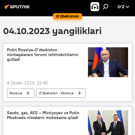
O’Z
O‘zbekiston
04.10.2023 yangiliklari
Putin Rossiya-O‘zbekiston
mintaqalararo forumi ishtirokchilarini
qutladi
4 Oktabr 2023, 22:40
Rossiya
O‘zbekiston - Rossiya
hamkorlik
Vladimir Putin
forum
qutlov
Siyosat
Savdo, gaz, AES – Mirziyoyev va Putin
Moskvada nimalarni muhokama qiladi