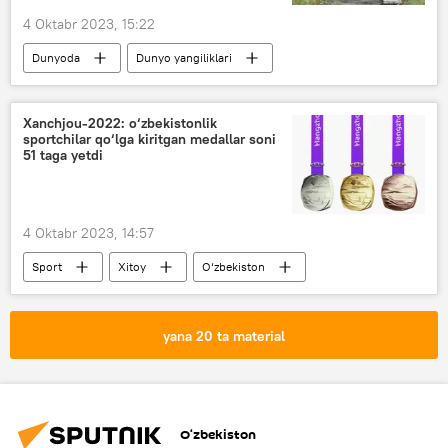
4 Oktabr 2023, 15:22
Dunyoda
Dunyo yangiliklari
Denis Pushilin
Ukraina
Rossiya
Donesk xalq respublikasi (DXR)
Xanchjou-2022: o‘zbekistonlik
sportchilar qo‘lga kiritgan medallar soni
51 taga yetdi
4 Oktabr 2023, 14:57
Sport
Xitoy
O‘zbekiston
Osiyo o‘yinlari
boks
kurash
yana 20 ta material
O‘zbekiston