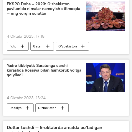
EKSPO Doha – 2023: O‘zbekiston
pavilonida nimalar namoyish etilmoqda
— eng yorqin suratlar
4 Oktabr 2023, 17:18
Foto
Qatar
O‘zbekiston
Qishloq xo‘jaligi vazirligi
meva-sabzavot
ko‘rgazma
Yadro tibbiyoti: Saratonga qarshi
kurashda Rossiya bilan hamkorlik yo‘lga
qo‘yiladi
4 Oktabr 2023, 16:24
Rossiya
O‘zbekiston
O‘zbekiston - Rossiya
tibbiyot muassasi
yadro fizikasi
hamkorlik
Buxoro
Dollar tushdi — 5-oktabrda amalda bo‘ladigan