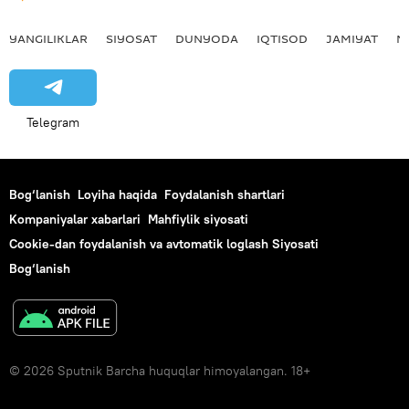
YANGILIKLAR
SIYOSAT
DUNYODA
IQTISOD
JAMIYAT
M
Telegram
Bog‘lanish
Loyiha haqida
Foydalanish shartlari
Kompaniyalar xabarlari
Mahfiylik siyosati
Cookie-dan foydalanish va avtomatik loglash Siyosati
Bog‘lanish
© 2026 Sputnik Barcha huquqlar himoyalangan. 18+