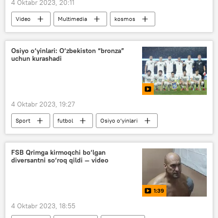
4 Oktabr 2023, 20:11
Video
Multimedia
kosmos
Osiyo o‘yinlari: O‘zbekiston “bronza”
uchun kurashadi
4 Oktabr 2023, 19:27
Sport
futbol
Osiyo o‘yinlari
O‘zbekiston
FSB Qrimga kirmoqchi bo‘lgan
diversantni so‘roq qildi — video
1:39
4 Oktabr 2023, 18:55