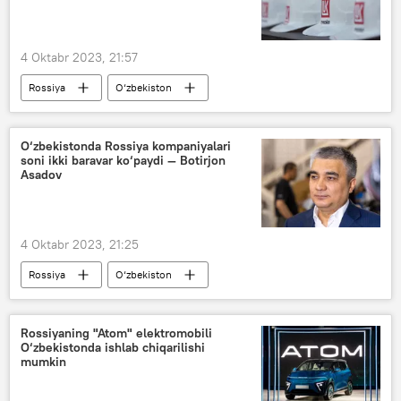
4 Oktabr 2023, 21:57
Rossiya
O‘zbekiston
O‘zbekiston - Rossiya
O‘zbekistonda Rossiya kompaniyalari
soni ikki baravar ko‘paydi — Botirjon
Asadov
4 Oktabr 2023, 21:25
Rossiya
O‘zbekiston
Botirjon Asadov
elchi
intervyu
O‘zbekiston - Rossiya
hamkorlik
Rossiyaning "Atom" elektromobili
O‘zbekistonda ishlab chiqarilishi
Vladimir Putin
Shavkat Mirziyoyev
mumkin