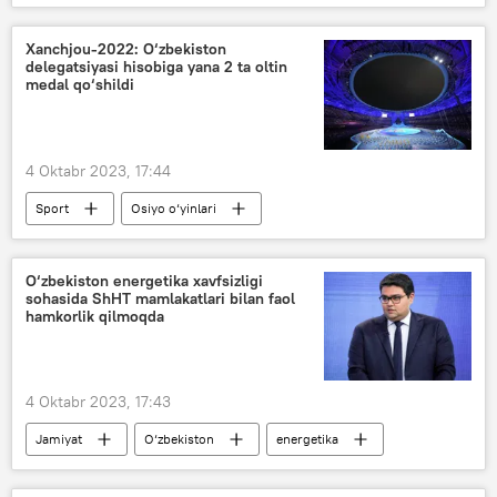
elektr energiyasi
Xanchjou-2022: O‘zbekiston
delegatsiyasi hisobiga yana 2 ta oltin
medal qo‘shildi
4 Oktabr 2023, 17:44
Sport
Osiyo o‘yinlari
O‘zbekiston
Xitoy
O‘zbekiston energetika xavfsizligi
sohasida ShHT mamlakatlari bilan faol
hamkorlik qilmoqda
4 Oktabr 2023, 17:43
Jamiyat
O‘zbekiston
energetika
Shanxay hamkorlik tashkiloti (ShHT)