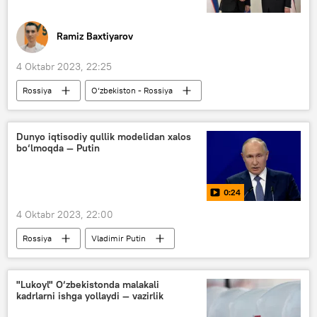
Ramiz Baxtiyarov
4 Oktabr 2023, 22:25
Rossiya
O‘zbekiston - Rossiya
Shavkat Mirziyoyev
Baxtiyor Ergashev
Vladimir Putin
hamkorlik
Dunyo iqtisodiy qullik modelidan xalos
bo‘lmoqda — Putin
Analitika
0:24
4 Oktabr 2023, 22:00
Rossiya
Vladimir Putin
ko‘p qirrali dunyo
moliyaviy piramida
Jahon banki
"Lukoyl" O‘zbekistonda malakali
kadrlarni ishga yollaydi — vazirlik
Xalqaro valyuta jamg‘armasi (XVJ)