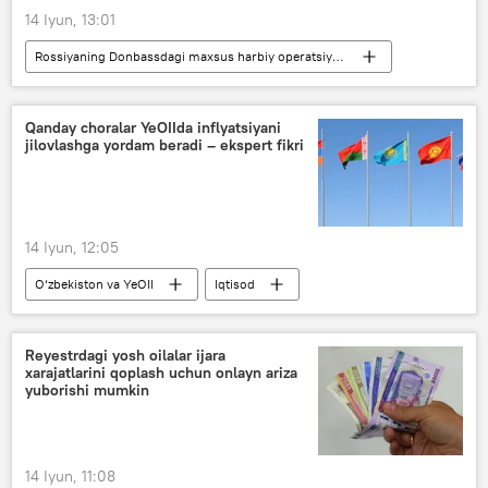
14 Iyun, 13:01
Rossiyaning Donbassdagi maxsus harbiy operatsiyasi
Dunyoda
Dunyo yangiliklari
Ukraina
Qanday choralar YeOIIda inflyatsiyani
jilovlashga yordam beradi – ekspert fikri
14 Iyun, 12:05
O‘zbekiston va YeOII
Iqtisod
inflyatsiya
YeOII
Reyestrdagi yosh oilalar ijara
xarajatlarini qoplash uchun onlayn ariza
yuborishi mumkin
14 Iyun, 11:08