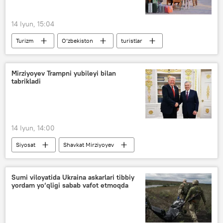
14 Iyun, 15:04
Turizm
O‘zbekiston
turistlar
Mirziyoyev Trampni yubileyi bilan
tabrikladi
14 Iyun, 14:00
Siyosat
Shavkat Mirziyoyev
Donald Tramp
tabrik
Sumi viloyatida Ukraina askarlari tibbiy
yordam yo‘qligi sabab vafot etmoqda