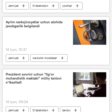
Jamiyat
O‘zbekiston
yoshlar
Ayrim narkojinoyatlar uchun alohida
javobgarlik belgilandi
14 Iyun, 10:21
Jamiyat
narkotik moddalar
giyohvand moddalar
javobgarlik
Prezident sovrini uchun “Ilg‘or
muhandislik maktabi” milliy tanlovi
o‘tkaziladi
14 Iyun, 09:24
Jamiyat
O‘zbekiston
tanlov