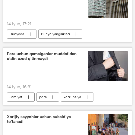
14 Iyun, 17:21
Dunyoda
Dunyo yangiliklari
Ukraina
biolaboratoriya
JSST
Pora uchun qamalganlar muddatidan
oldin ozod qilinmaydi
14 Iyun, 16:31
Jamiyat
pora
korrupsiya
Xorijiy sayyohlar uchun subsidiya
to‘lanadi