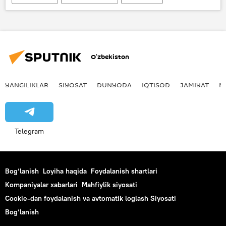
O‘zbekiston
YANGILIKLAR
SIYOSAT
DUNYODA
IQTISOD
JAMIYAT
M
Telegram
Bog‘lanish
Loyiha haqida
Foydalanish shartlari
Kompaniyalar xabarlari
Mahfiylik siyosati
Cookie-dan foydalanish va avtomatik loglash Siyosati
Bog‘lanish