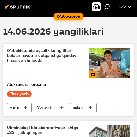
O’Z
O‘zbekiston
14.06.2026 yangiliklari
O‘zbekistonda egzulik ko‘ngillilari
bolalar hayotini qutqarishga qanday
hissa qo‘shmoqda
Aleksandra Teroxina
Eksklyuziv
Video
O‘zbekiston
bolalar
Ukrainadagi biolaboratoriyalar ishiga
JSST jalb qilingan