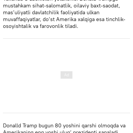
mustahkam sihat-salomatlik, oilaviy baxt-saodat,
mas’uliyatli davlatchilik faoliyatida ulkan
muvaffaqiyatlar, do‘st Amerika xalqiga esa tinchlik-
osoyishtalik va farovonlik tiladi.
Donalld Tramp bugun 80 yoshini qarshi olmoqda va
Amerikaning eng yoshi ulug‘ prezidenti sanaladi.