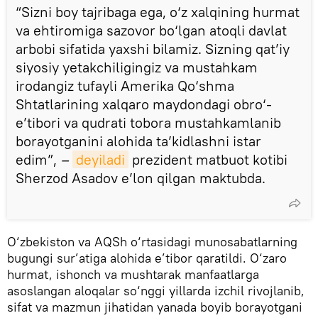
“Sizni boy tajribaga ega, o‘z xalqining hurmat
va ehtiromiga sazovor bo‘lgan atoqli davlat
arbobi sifatida yaxshi bilamiz. Sizning qat’iy
siyosiy yetakchiligingiz va mustahkam
irodangiz tufayli Amerika Qo‘shma
Shtatlarining xalqaro maydondagi obro‘-
e’tibori va qudrati tobora mustahkamlanib
borayotganini alohida ta’kidlashni istar
edim”,
–
deyiladi
prezident matbuot kotibi
Sherzod Asadov e’lon qilgan maktubda.
O‘zbekiston va AQSh o‘rtasidagi munosabatlarning
bugungi sur’atiga alohida e’tibor qaratildi. O‘zaro
hurmat, ishonch va mushtarak manfaatlarga
asoslangan aloqalar so‘nggi yillarda izchil rivojlanib,
sifat va mazmun jihatidan yanada boyib borayotgani