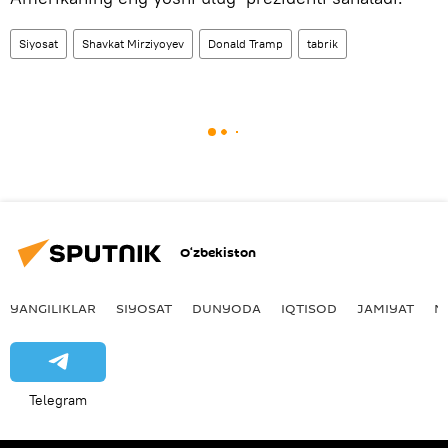
Siyosat
Shavkat Mirziyoyev
Donald Tramp
tabrik
O‘zbekiston
YANGILIKLAR
SIYOSAT
DUNYODA
IQTISOD
JAMIYAT
M
Telegram