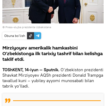
© Press-slujba prezidenta Uzbekistana
Obuna bo‘lish
Mirziyoyev amerikalik hamkasbini
O‘zbekistonga ilk tarixiy tashrif bilan kelishga
taklif etdi.
TOShKENT, 14-iyun — Sputnik.
O‘zbekiston prezidenti
Shavkat Mirziyoyev AQSh prezidenti Donald Trampga
tavallud kuni – yubiley ayyomi munosabati bilan
tabrik yo‘lladi.