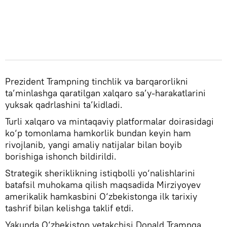
Prezident Trampning tinchlik va barqarorlikni
ta’minlashga qaratilgan xalqaro sa’y-harakatlarini
yuksak qadrlashini ta’kidladi.
Turli xalqaro va mintaqaviy platformalar doirasidagi
ko‘p tomonlama hamkorlik bundan keyin ham
rivojlanib, yangi amaliy natijalar bilan boyib
borishiga ishonch bildirildi.
Strategik sheriklikning istiqbolli yo‘nalishlarini
batafsil muhokama qilish maqsadida Mirziyoyev
amerikalik hamkasbini O‘zbekistonga ilk tarixiy
tashrif bilan kelishga taklif etdi.
Yakunda O‘zbekiston yetakchisi Donald Trampga