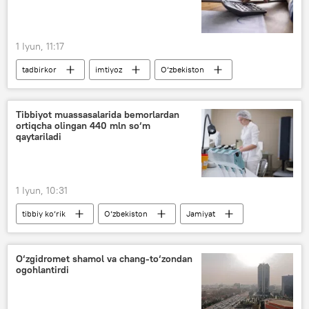
1 Iyun, 11:17
tadbirkor
imtiyoz
O‘zbekiston
Soliq
QQS
Iqtisod
Tibbiyot muassasalarida bemorlardan
ortiqcha olingan 440 mln so‘m
qaytariladi
1 Iyun, 10:31
tibbiy ko‘rik
O‘zbekiston
Jamiyat
shifoxona
Raqobatni rivojlantirish va iste’molchilar huquqlarini himoya qilish qo‘mitasi
O‘zgidromet shamol va chang-to‘zondan
ogohlantirdi
Jizzax
Sirdaryo