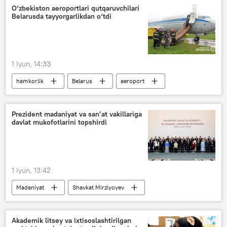
Shavkat Mirziyoyev
Madaniyat
O‘zbekiston aeroportlari qutqaruvchilari
Belarusda tayyorgarlikdan o‘tdi
1 Iyun, 14:33
hamkorlik
Belarus
aeroport
Uzbekistan Airports
Jamiyat
O‘zbekiston
Prezident madaniyat va san’at vakillariga
davlat mukofotlarini topshirdi
1 Iyun, 13:42
Madaniyat
Shavkat Mirziyoyev
taqdirlash
mukofot
san’at
farmon
O‘zbekiston
Akademik litsey va ixtisoslashtirilgan