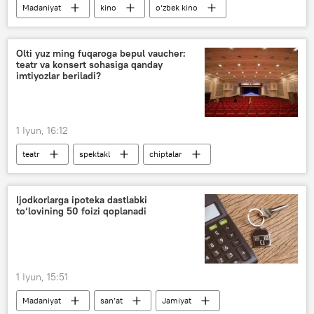
Madaniyat
kino
o‘zbek kino
film
Iqtisod
ko‘rgazma
Shavkat Mirziyoyev
Olti yuz ming fuqaroga bepul vaucher:
teatr va konsert sohasiga qanday
imtiyozlar beriladi?
1 Iyun, 16:12
teatr
spektakl
chiptalar
Madaniyat
san’at
O‘zbekiston
Jamiyat
Ijodkorlarga ipoteka dastlabki
to‘lovining 50 foizi qoplanadi
1 Iyun, 15:51
Madaniyat
san’at
Jamiyat