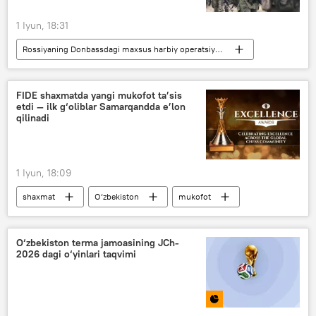
1 Iyun, 18:31
Rossiyaning Donbassdagi maxsus harbiy operatsiyasi
Dunyo yangiliklari
Dunyoda
Donesk xalq respublikasi (DXR)
Ukraina
FIDE shaxmatda yangi mukofot ta’sis
etdi — ilk g‘oliblar Samarqandda e’lon
Rossiya
qilinadi
1 Iyun, 18:09
shaxmat
O‘zbekiston
mukofot
Sport
Butunjahon shaxmat olimpiadasi
Samarqand
O‘zbekiston terma jamoasining JCh-
2026 dagi o‘yinlari taqvimi