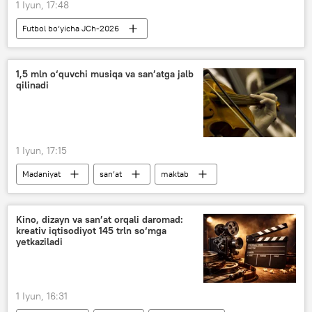
1 Iyun, 17:48
Futbol bo‘yicha JCh-2026
jahon chempionati
futbol
Sport
Infografika
O‘zbekiston
1,5 mln o‘quvchi musiqa va san’atga jalb
qilinadi
1 Iyun, 17:15
Madaniyat
san’at
maktab
ta’lim
kino
Madaniyat vazirligi
O‘zbekiston
Shavkat Mirziyoyev
Kino, dizayn va san’at orqali daromad:
kreativ iqtisodiyot 145 trln so‘mga
yetkaziladi
1 Iyun, 16:31