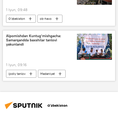
1 Iyun, 09:48
O‘zbekiston
ob-havo
O‘zbekistonda ob-havo
Jamiyat
sel
suv
chang bo‘roni
Alpomishdan Kuntug‘mishgacha:
Samarqandda baxshilar tanlovi
O‘zgidromet
yakunlandi
1 Iyun, 09:16
ijodiy tanlov
Madaniyat
O‘zbekiston
Samarqand viloyati
mukofot
baxshichilik
O‘zbekiston