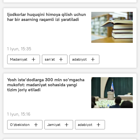
O‘zbekiston
Shavkat Mirziyoyev
qo‘shiq va raqs ansambli
Yangi Toshkent
Ijodkorlar huquqini himoya qilish uchun
har bir asarning raqamli izi yaratiladi
1 Iyun, 15:35
Madaniyat
san’at
adabiyot
mualliflik huquqi
kitob
O‘zbekiston
Shavkat Mirziyoyev
Yosh iste’dodlarga 300 mln so‘mgacha
mukofot: madaniyat sohasida yangi
tizim joriy etiladi
1 Iyun, 15:16
O‘zbekiston
Jamiyat
adabiyot
ijodiy tanlov
festival