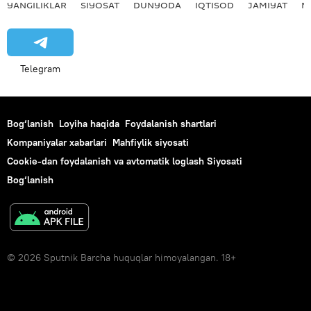
YANGILIKLAR
SIYOSAT
DUNYODA
IQTISOD
JAMIYAT
M
Telegram
Bog‘lanish
Loyiha haqida
Foydalanish shartlari
Kompaniyalar xabarlari
Mahfiylik siyosati
Cookie-dan foydalanish va avtomatik loglash Siyosati
Bog‘lanish
© 2026 Sputnik Barcha huquqlar himoyalangan. 18+