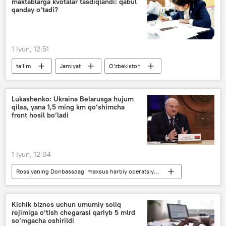
maktablarga kvotalar tasdiqlandi: qabul
qanday o‘tadi?
1 Iyun, 12:51
ta’lim
Jamiyat
O‘zbekiston
maktab
akademik litsey
qabul komissiyasi
imtihon
Lukashenko: Ukraina Belarusga hujum
qilsa, yana 1,5 ming km qo‘shimcha
front hosil bo‘ladi
1 Iyun, 12:04
Rossiyaning Donbassdagi maxsus harbiy operatsiyasi
Dunyo yangiliklari
Dunyoda
Belarus
Ukraina
Kichik biznes uchun umumiy soliq
rejimiga o‘tish chegarasi qariyb 5 mlrd
Aleksandr Lukashenko
so‘mgacha oshirildi