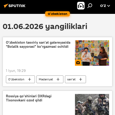
O’Z
O‘zbekiston
01.06.2026 yangiliklari
O‘zbekiston tasviriy san’at galereyasida
“Bolalik sayyorasi” ko‘rgazmasi ochildi
1 Iyun, 19:29
O‘zbekiston
Madaniyat
san’at
rasm
bola
bolalar
Rossiya qo‘shinlari DXRdagi
Tixonovkani ozod qildi