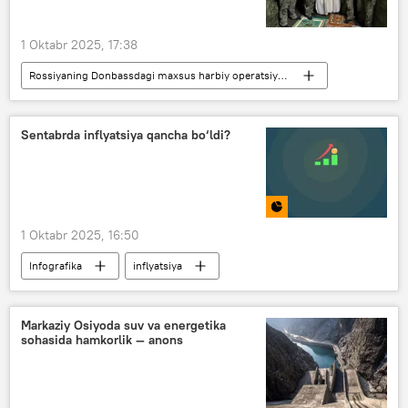
1 Oktabr 2025, 17:38
Rossiyaning Donbassdagi maxsus harbiy operatsiyasi
Tatariston
masjid
musulmonlar
islom dini
diniy erkinlik
Sentabrda inflyatsiya qancha bo‘ldi?
Rossiya Federatsiyasi musulmonlari diniy boshqarmasi
1 Oktabr 2025, 16:50
Infografika
inflyatsiya
inflyatsion kutilmalar
bank
Iqtisod
Markaziy Osiyoda suv va energetika
sohasida hamkorlik — anons