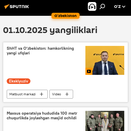
O’Z
O‘zbekiston
01.10.2025 yangiliklari
ShHT va O‘zbekiston: hamkorlikning
yangi ufqlari
Eksklyuziv
Matbuot markazi
Video
Shanxay hamkorlik tashkiloti (ShHT)
O‘zbekiston
Maxsus operatsiya hududida 100 metr
chuqurlikda joylashgan masjid ochildi