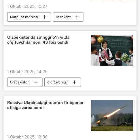
1 Oktabr 2025, 15:27
Matbuot markazi
Toshkent
Ostona
Matbuot markazi video
O‘zbekistonda so‘nggi o‘n yilda
o‘qituvchilar soni 43 foiz oshdi
1 Oktabr 2025, 14:25
O‘zbekiston
o‘qituvchilar
bayram
kasb bayram
Milliy statistika qo‘mitasi
Rossiya Ukrainadagi telefon firibgarlari
ofisiga zarba berdi
1 Oktabr 2025, 13:36