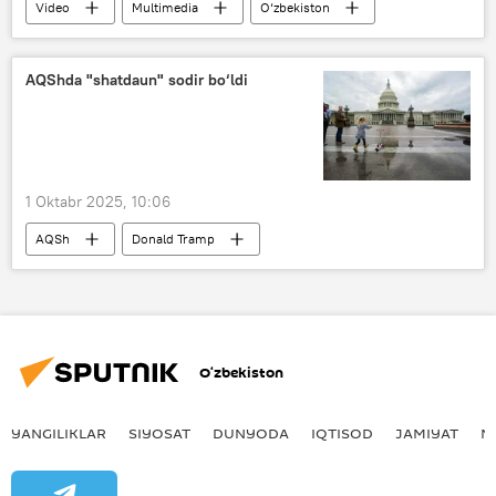
Video
Multimedia
O‘zbekiston
robot
AQShda "shatdaun" sodir bo‘ldi
1 Oktabr 2025, 10:06
AQSh
Donald Tramp
respublikachilar
Davlat budjeti
O‘zbekiston
YANGILIKLAR
SIYOSAT
DUNYODA
IQTISOD
JAMIYAT
M