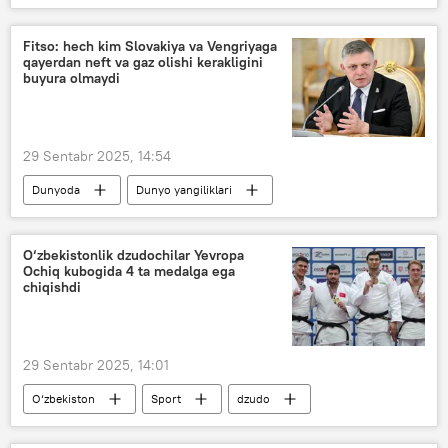
Ikkinchi jahon urushi
dafn tadbiri
Belarus
dafn marosimi
Fitso: hech kim Slovakiya va Vengriyaga
qayerdan neft va gaz olishi kerakligini
Farg‘ona viloyati
buyura olmaydi
29 Sentabr 2025, 14:54
Dunyoda
Dunyo yangiliklari
Vengriya
Rossiya
Slovakiya
neft
gaz
Robert Fitso
O‘zbekistonlik dzudochilar Yevropa
Ochiq kubogida 4 ta medalga ega
chiqishdi
29 Sentabr 2025, 14:01
O‘zbekiston
Sport
dzudo
chempionat
oltin medal