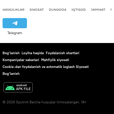
YANGILIKLAR
SIYOSAT
DUNYODA
IQTISOD
JAMIYAT
M
Telegram
Bog‘lanish
Loyiha haqida
Foydalanish shartlari
Kompaniyalar xabarlari
Mahfiylik siyosati
Cookie-dan foydalanish va avtomatik loglash Siyosati
Bog‘lanish
© 2026 Sputnik Barcha huquqlar himoyalangan. 18+