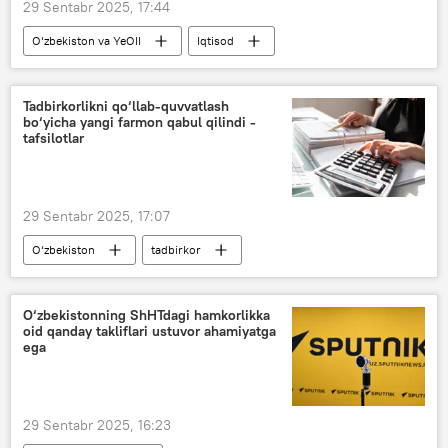
29 Sentabr 2025, 17:44
O‘zbekiston va YeOII
Iqtisod
hamkorlik
YeOII
YeIK
bojxona
bojxona boji
Tadbirkorlikni qo‘llab-quvvatlash
bo‘yicha yangi farmon qabul qilindi -
tafsilotlar
29 Sentabr 2025, 17:07
O‘zbekiston
tadbirkor
yangi qonun
kredit
xizmat
korxona
Iqtisod
O‘zbekistonning ShHTdagi hamkorlikka
oid qanday takliflari ustuvor ahamiyatga
ega
29 Sentabr 2025, 16:23