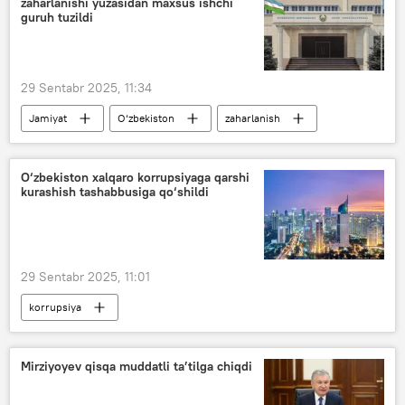
zaharlanishi yuzasidan maxsus ishchi
Minsk
Belarus
ko‘rgazma
guruh tuzildi
MDH
YeOII
Rosatom
29 Sentabr 2025, 11:34
Jamiyat
O‘zbekiston
zaharlanish
Toshkent viloyati
Bosh prokuratura
O‘zbekiston xalqaro korrupsiyaga qarshi
kurashish tashabbusiga qo‘shildi
29 Sentabr 2025, 11:01
korrupsiya
Korrupsiyaga qarshi kurashish agentligi
Indoneziya
hamkorlik
Mirziyoyev qisqa muddatli ta’tilga chiqdi
Osiyo taraqqiyot banki (OTB)
Jamiyat