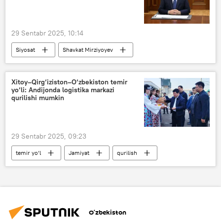
O‘zbekiston
29 Sentabr 2025, 10:14
Siyosat
Shavkat Mirziyoyev
qisqa muddatli ta’til
Xitoy–Qirg‘iziston–O‘zbekiston temir
yo‘li: Andijonda logistika markazi
qurilishi mumkin
29 Sentabr 2025, 09:23
temir yo‘l
Jamiyat
qurilish
Andijon viloyati
loyiha
hamkorlik
Bir kamar bir yo‘l
O‘zbekiston