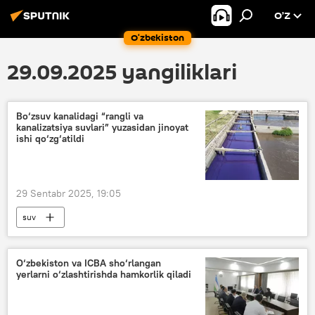
O’Z
O‘zbekiston
29.09.2025 yangiliklari
Bo‘zsuv kanalidagi “rangli va
kanalizatsiya suvlari” yuzasidan jinoyat
ishi qo‘zg‘atildi
29 Sentabr 2025, 19:05
suv
Ekologiya, atrof-muhitni muhofaza qilish va iqlim o‘zgarishi vazirligi
Bosh prokuratura
Jamiyat
O‘zbekiston va ICBA sho‘rlangan
yerlarni o‘zlashtirishda hamkorlik qiladi
Toshkent viloyati