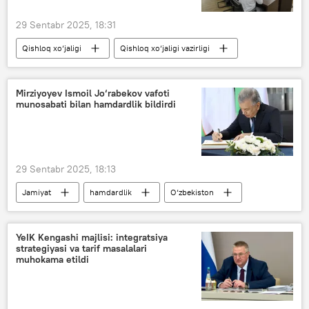
29 Sentabr 2025, 18:31
Qishloq xo‘jaligi
Qishloq xo‘jaligi vazirligi
Jamiyat
O‘zbekiston
Mirziyoyev Ismoil Jo‘rabekov vafoti
munosabati bilan hamdardlik bildirdi
29 Sentabr 2025, 18:13
Jamiyat
hamdardlik
O‘zbekiston
YeIK Kengashi majlisi: integratsiya
strategiyasi va tarif masalalari
muhokama etildi