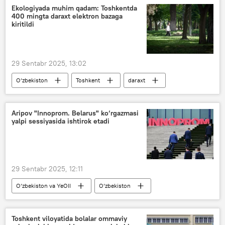
bronza medal
Ekologiyada muhim qadam: Toshkentda
400 mingta daraxt elektron bazaga
kiritildi
29 Sentabr 2025, 13:02
O‘zbekiston
Toshkent
daraxt
"Zamin" xalqaro jamoat fondi
Ekologiya, atrof-muhitni muhofaza qilish va iqlim o‘zgarishi vazirligi
Aripov "Innoprom. Belarus" ko‘rgazmasi
yalpi sessiyasida ishtirok etadi
ekologiya
Jamiyat
29 Sentabr 2025, 12:11
O‘zbekiston va YeOII
O‘zbekiston
Bosh vazir
Abdulla Aripov
Innoprom xalqaro sanoat ko‘rgazmasi
Toshkent viloyatida bolalar ommaviy