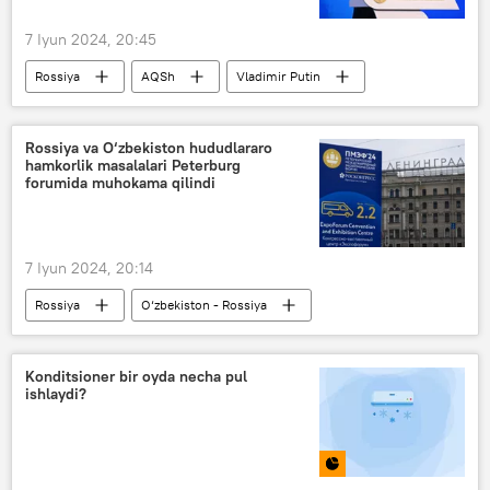
7 Iyun 2024, 20:45
Rossiya
AQSh
Vladimir Putin
Rossiya va O‘zbekiston hududlararo
hamkorlik masalalari Peterburg
forumida muhokama qilindi
7 Iyun 2024, 20:14
Rossiya
O‘zbekiston - Rossiya
Peterburg xalqaro iqtisodiy forumi
Konditsioner bir oyda necha pul
ishlaydi?