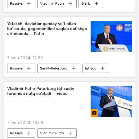
Rossiya
Vladimir Putin
G‘arb
sanksiya
sanksiyalar ro‘yxati
BRIKS (BRICS)
Yetakchi davlatlar qanday yo‘l bilan
bo‘lsa-da, gegemonlikni saqlab qolishga
Peterburg xalqaro iqtisodiy forumi
urinmoqda — Putin
7 Iyun 2024, 17:35
Rossiya
Sankt-Peterburg
Iqtisod
Vladimir Putin
Peterburg xalqaro iqtisodiy forumi
Vladimir Putin Peterburg iqtisodiy
forumida nutq so‘zladi — video
7 Iyun 2024, 16:53
Rossiya
Vladimir Putin