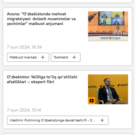
Sankt-Peterburg
Peterburg xalqaro iqtisodiy forumi
Anons: “O‘zbekistonda mehnat
migratsiyasi: dolzarb muammolar va
yechimlar” matbuot anjumani
7 Iyun 2024, 16:34
Matbuot markazi
Toshkent
matbuot
matbuot-anjuman
Migratsiya
Moskva
Rossiya
O‘zbekiston YeOIIga to‘liq qo‘shilishi
afzalliklari – ekspert fikri
O‘zbekiston - Rossiya
7 Iyun 2024, 15:14
Vladimir Putinning O‘zbekistonga davlat tashrifi - 2024-yil
Rossiya
O‘zbekiston - Rossiya