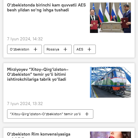
O‘zbekiston
Video
O‘zbekistonda birinchi kam quvvatli AES
besh yildan so‘ng ishga tushadi
7 Iyun 2024, 14:32
O‘zbekiston
Rossiya
AES
Atom energetikasi
O‘zbekistonda atom elektrostansiyasi qurilishi
Mirziyoyev “Xitoy–Qirg‘iziston–
O‘zbekiston” temir yo‘li bitimi
Rosatom
ishtirokchilariga tabrik yo‘lladi
7 Iyun 2024, 13:32
“Xitoy-Qirg‘iziston-O‘zbekiston” temir yo‘li
Shavkat Mirziyoyev
videomurojaat
yuk
temir yo‘l
Jamiyat
O‘zbekiston Rim konvensiyasiga