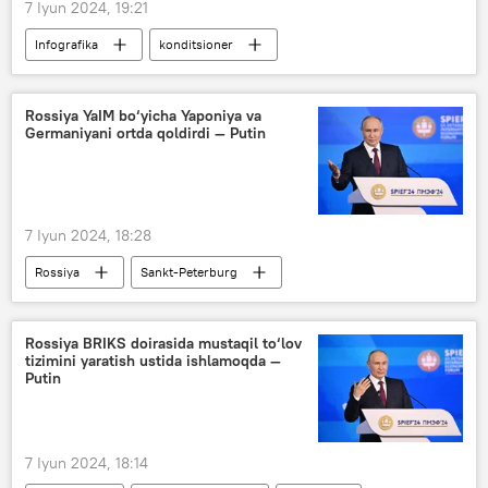
7 Iyun 2024, 19:21
Infografika
konditsioner
elektr energiyasi
Multimedia
Rossiya YaIM bo‘yicha Yaponiya va
Germaniyani ortda qoldirdi — Putin
7 Iyun 2024, 18:28
Rossiya
Sankt-Peterburg
Vladimir Putin
YaIM
Iqtisod
Peterburg xalqaro iqtisodiy forumi
Rossiya BRIKS doirasida mustaqil to‘lov
tizimini yaratish ustida ishlamoqda —
Putin
7 Iyun 2024, 18:14