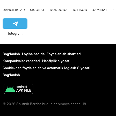
YANGILIKLAR
SIYOSAT
DUNYODA
IQTISOD
JAMIYAT
M
Telegram
Bog‘lanish
Loyiha haqida
Foydalanish shartlari
Kompaniyalar xabarlari
Mahfiylik siyosati
Cookie-dan foydalanish va avtomatik loglash Siyosati
Bog‘lanish
© 2026 Sputnik Barcha huquqlar himoyalangan. 18+