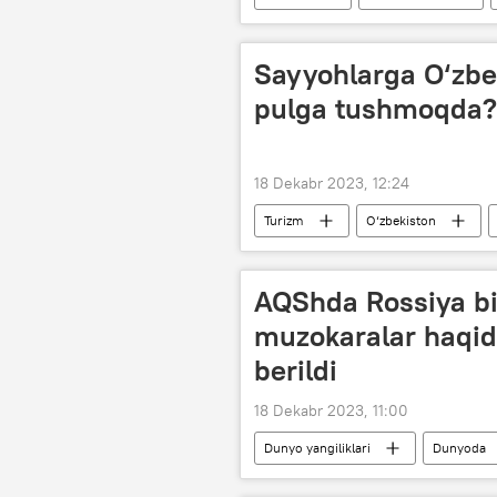
Sayyohlarga O‘zbe
pulga tushmoqda?
18 Dekabr 2023, 12:24
Turizm
O‘zbekiston
AQShda Rossiya bi
muzokaralar haqid
berildi
18 Dekabr 2023, 11:00
Dunyo yangiliklari
Dunyoda
Vashington