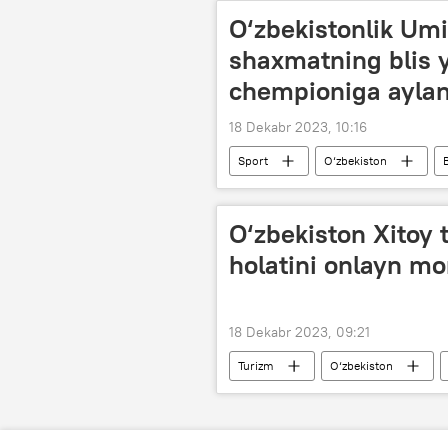
O‘zbekistonlik U
shaxmatning blis y
chempioniga aylan
18 Dekabr 2023, 10:16
Sport
O‘zbekiston
O‘zbekiston Xitoy t
holatini onlayn mo
18 Dekabr 2023, 09:21
Turizm
O‘zbekiston