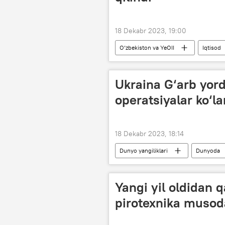
18 Dekabr 2023, 19:00
O‘zbekiston va YeOII
Iqtisod
Ukraina G‘arb yor
operatsiyalar ko‘la
18 Dekabr 2023, 18:14
Dunyo yangiliklari
Dunyoda
Yangi yil oldidan
pirotexnika musoda