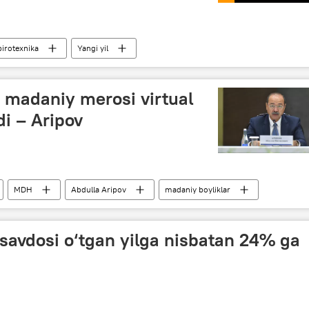
pirotexnika
Yangi yil
madaniy merosi virtual
di – Aripov
MDH
Abdulla Aripov
madaniy boyliklar
savdosi o‘tgan yilga nisbatan 24% ga