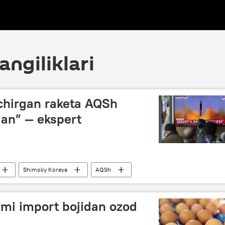
angiliklari
chirgan raketa AQSh
gan” — ekspert
Shimoliy Koreya
AQSh
umi import bojidan ozod