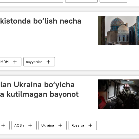
kistonda bo‘lish necha
MDH
sayyohlar
lan Ukraina bo‘yicha
a kutilmagan bayonot
AQSh
Ukraina
Rossiya