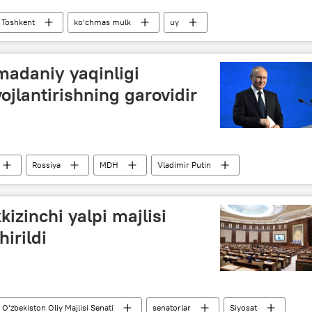
Toshkent
ko‘chmas mulk
uy
madaniy yaqinligi
ojlantirishning garovidir
Rossiya
MDH
Vladimir Putin
izinchi yalpi majlisi
irildi
O‘zbekiston Oliy Majlisi Senati
senatorlar
Siyosat