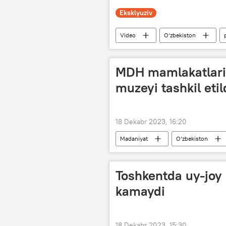
Eksklyuziv
Video
O‘zbekiston
MDH mamlakatlari 
muzeyi tashkil etil
18 Dekabr 2023, 16:20
Madaniyat
O‘zbekiston
muzey
Toshkentda uy-joy 
kamaydi
18 Dekabr 2023, 15:30