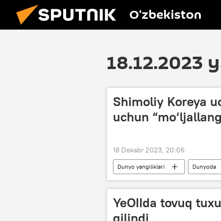
O‘zbekiston
18.12.2023 y
Shimoliy Koreya u
uchun “mo‘ljallan
18 Dekabr 2023, 20:06
Dunyo yangiliklari
Dunyoda
mintaqalararo ballistik raketa
YeOIIda tovuq tux
qilindi