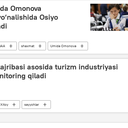
mida Omonova
o‘nalishida Osiyo
di
BAA
shaxmat
Umida Omonova
ajribasi asosida turizm industriyasi
nitoring qiladi
Xitoy
sayyohlar