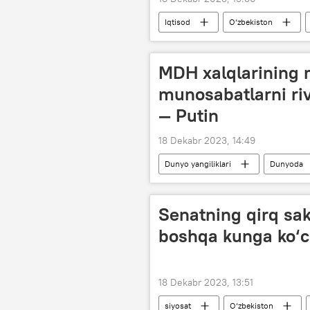
Iqtisod
O‘zbekiston
MDH xalqlarining 
munosabatlarni riv
— Putin
18 Dekabr 2023, 14:49
Dunyo yangiliklari
Dunyoda
Madaniyat
Senatning qirq sakk
boshqa kunga ko‘ch
18 Dekabr 2023, 13:51
siyosat
O‘zbekiston