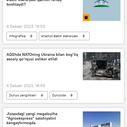
O‘zbekiston
Rossiya
Xitoy
boshlaydi?
4 Dekabr 2023, 19:00
Infografika
shamol elektr stansiyasi
Multimedia
AQShda NATOning Ukraina bilan bog‘liq
asosiy qo‘rquvi oshkor etildi
4 Dekabr 2023, 18:05
Dunyo yangiliklari
Dunyoda
AQSh
Yevropa
G‘arb
Rossiya
harbiy
Ukraina
Jizzaxdagi yangi megaloyiha
"Agroekspress” salohiyatini
Rossiyaning Donbassdagi maxsus harbiy operatsiyasi
kengaytirmoqda