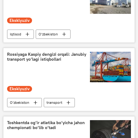
Eksklyuziv
Iqtisod
O‘zbekiston
O‘zbekiston - Rossiya
savdo
Qishloq xo‘jaligi
Rossiyaga Kaspiy dengizi orqali: Janubiy
transport yo‘lagi istiqbollari
Eksklyuziv
O‘zbekiston
transport
Shanxay hamkorlik tashkiloti (ShHT)
Rossiya
Tojikiston
Turkmaniston
Toshkentda og‘ir atletika bo‘yicha jahon
chempionati bo‘lib o‘tadi
Qirg‘iziston
yuk
Analitika