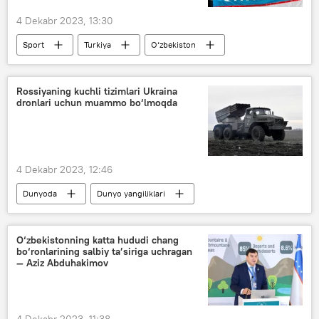
4 Dekabr 2023, 13:30
Sport
Turkiya
O‘zbekiston
qilichbozlik
Rossiyaning kuchli tizimlari Ukraina
dronlari uchun muammo bo‘lmoqda
4 Dekabr 2023, 12:46
Dunyoda
Dunyo yangiliklari
Rossiya
Ukraina
Dron
qurol-yarog‘
AQSh
O‘zbekistonning katta hududi chang
bo‘ronlarining salbiy ta’siriga uchragan
— Aziz Abduhakimov
4 Dekabr 2023, 11:38