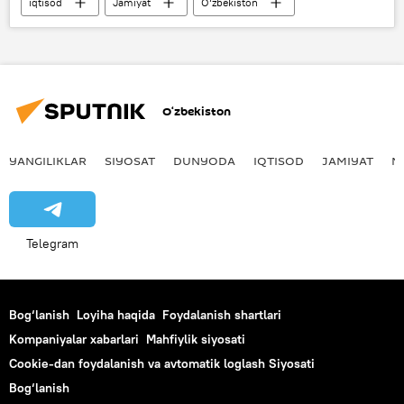
iqtisod
Jamiyat
O‘zbekiston
Rossiya
O‘zbekiston - Rossiya
Kamaz
savdo
O‘zbekiston
YANGILIKLAR
SIYOSAT
DUNYODA
IQTISOD
JAMIYAT
M
Telegram
Bog‘lanish
Loyiha haqida
Foydalanish shartlari
Kompaniyalar xabarlari
Mahfiylik siyosati
Cookie-dan foydalanish va avtomatik loglash Siyosati
Bog‘lanish