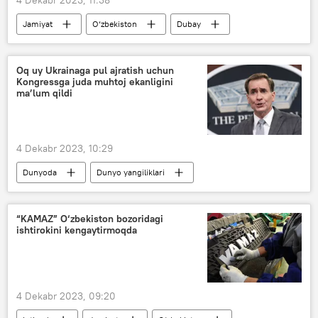
Jamiyat
O‘zbekiston
Dubay
Oq uy Ukrainaga pul ajratish uchun
Kongressga juda muhtoj ekanligini
ma’lum qildi
4 Dekabr 2023, 10:29
Dunyoda
Dunyo yangiliklari
AQSh
Ukraina
pul
Jo Bayden
Isroil
“KAMAZ” O‘zbekiston bozoridagi
ishtirokini kengaytirmoqda
4 Dekabr 2023, 09:20