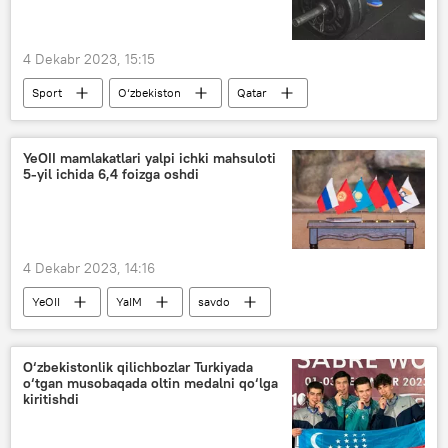
Iqtisod
Qozog‘iston
4 Dekabr 2023, 15:15
Sport
O‘zbekiston
Qatar
Og‘ir atletika
YeOII mamlakatlari yalpi ichki mahsuloti
5-yil ichida 6,4 foizga oshdi
4 Dekabr 2023, 14:16
YeOII
YaIM
savdo
O‘zbekiston va YeOII
Iqtisod
O‘zbekistonlik qilichbozlar Turkiyada
o‘tgan musobaqada oltin medalni qo‘lga
kiritishdi