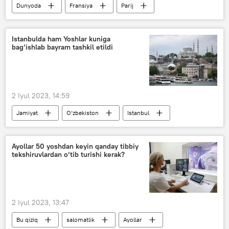
Dunyoda
Fransiya
Parij
tartibsizlik
Istanbulda ham Yoshlar kuniga
bag‘ishlab bayram tashkil etildi
2 Iyul 2023, 14:59
Jamiyat
O‘zbekiston
Istanbul
yoshlar
bayram
Ayollar 50 yoshdan keyin qanday tibbiy
tekshiruvlardan o‘tib turishi kerak?
2 Iyul 2023, 13:47
Bu qiziq
salomatlik
Ayollar