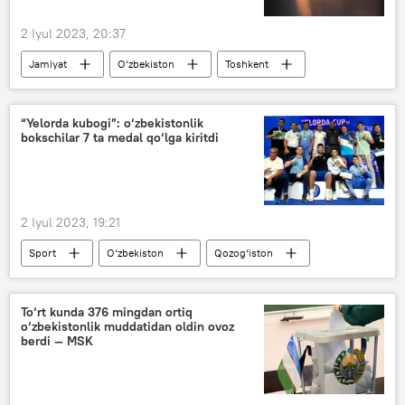
2 Iyul 2023, 20:37
Jamiyat
O‘zbekiston
Toshkent
elektr energiyasi
“Yelorda kubogi”: o‘zbekistonlik
bokschilar 7 ta medal qo‘lga kiritdi
2 Iyul 2023, 19:21
Sport
O‘zbekiston
Qozog‘iston
boks
musobaqa
To‘rt kunda 376 mingdan ortiq
o‘zbekistonlik muddatidan oldin ovoz
berdi — MSK