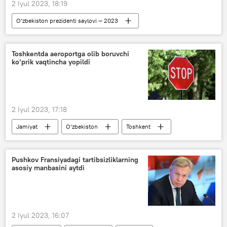
2 Iyul 2023, 18:19
O‘zbekiston prezidenti saylovi — 2023
Siyosat
O‘zbekiston
O‘zbekistonda prezident saylovi
Toshkentda aeroportga olib boruvchi
ko‘prik vaqtincha yopildi
saylov uchastkasi
Markaziy saylov komissiyasi
2 Iyul 2023, 17:18
Jamiyat
O‘zbekiston
Toshkent
yo‘l
aeroport
Pushkov Fransiyadagi tartibsizliklarning
asosiy manbasini aytdi
2 Iyul 2023, 16:07