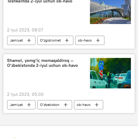
Toshkentda 2-iyul uchun ob-havo
2 Iyul 2023, 08:07
Jamiyat
O‘zgidromet
ob-havo
Toshkent ob-havo
Toshkentdagi ob-havo prognozi
Shamol, yomg‘ir, momaqaldiroq —
O‘zbekistonda 2-iyul uchun ob-havo
2 Iyul 2023, 05:00
Jamiyat
O‘zbekiston
ob-havo
O‘zbekistonda ob-havo
O‘zbekiston bo‘ylab ob-havo prognozi