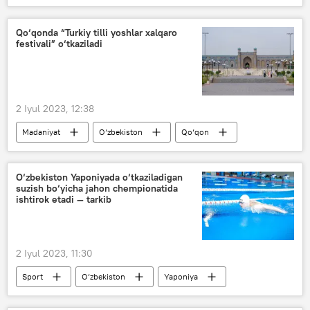
tibbiy ko‘rik
Qo‘qonda “Turkiy tilli yoshlar xalqaro
festivali” o‘tkaziladi
2 Iyul 2023, 12:38
Madaniyat
O‘zbekiston
Qo‘qon
festival
yoshlar
O‘zbekiston Yaponiyada o‘tkaziladigan
suzish bo‘yicha jahon chempionatida
ishtirok etadi — tarkib
2 Iyul 2023, 11:30
Sport
O‘zbekiston
Yaponiya
jahon chempionati