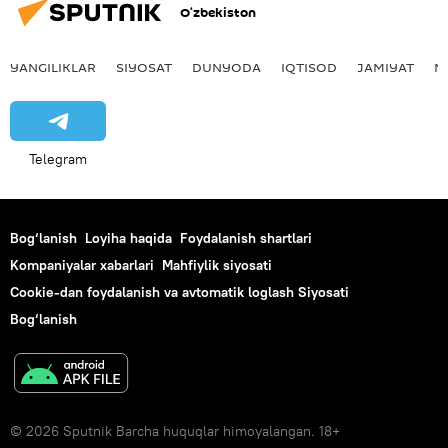
O‘zbekiston
YANGILIKLAR
SIYOSAT
DUNYODA
IQTISOD
JAMIYAT
M
Telegram
Bog‘lanish
Loyiha haqida
Foydalanish shartlari
Kompaniyalar xabarlari
Mahfiylik siyosati
Cookie-dan foydalanish va avtomatik loglash Siyosati
Bog‘lanish
© 2026 Sputnik Barcha huquqlar himoyalangan. 18+