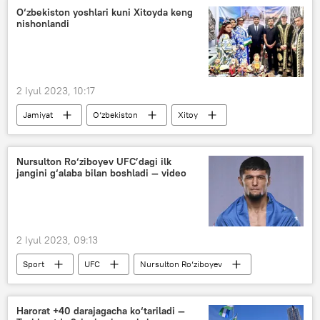
O‘zbekiston yoshlari kuni Xitoyda keng
nishonlandi
2 Iyul 2023, 10:17
Jamiyat
O‘zbekiston
Xitoy
yoshlar
Nursulton Ro‘ziboyev UFC’dagi ilk
jangini g‘alaba bilan boshladi — video
2 Iyul 2023, 09:13
Sport
UFC
Nursulton Ro‘ziboyev
g‘alaba
Harorat +40 darajagacha ko‘tariladi —