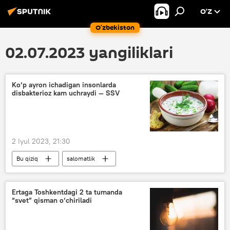
O’Z
O‘zbekiston
02.07.2023 yangiliklari
Ko‘p ayron ichadigan insonlarda
disbakterioz kam uchraydi — SSV
2 Iyul 2023, 21:30
Bu qiziq
salomatlik
Sog‘liqni saqlash vazirligi (SSV)
Yoz
ichimlik
Ertaga Toshkentdagi 2 ta tumanda
“svet” qisman o‘chiriladi