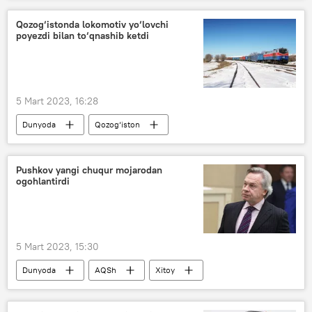
Qozog‘istonda lokomotiv yo‘lovchi
poyezdi bilan to‘qnashib ketdi
5 Mart 2023, 16:28
Dunyoda
Qozog‘iston
transport hodisasi
Pushkov yangi chuqur mojarodan
ogohlantirdi
5 Mart 2023, 15:30
Dunyoda
AQSh
Xitoy
Pekin
Tayvan