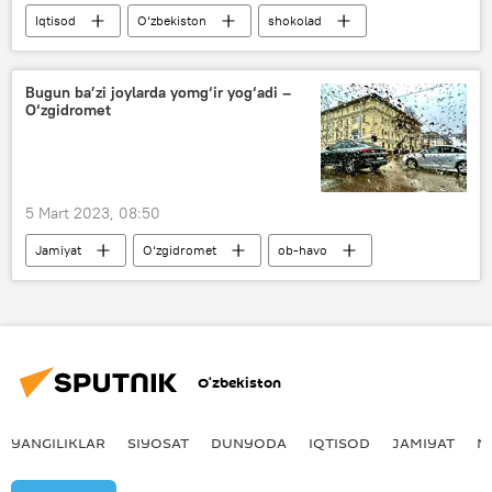
Iqtisod
O‘zbekiston
shokolad
eksport
Bugun ba’zi joylarda yomg‘ir yog‘adi –
O‘zgidromet
5 Mart 2023, 08:50
Jamiyat
O‘zgidromet
ob-havo
O‘zbekiston
YANGILIKLAR
SIYOSAT
DUNYODA
IQTISOD
JAMIYAT
M