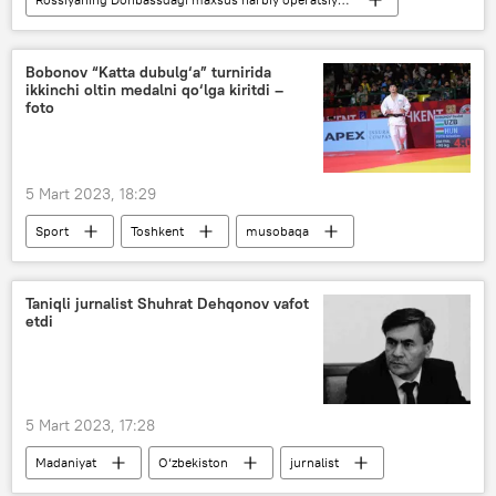
Zaporojye viloyati
Ukraina
Rossiya
Bobonov “Katta dubulg‘a” turnirida
ikkinchi oltin medalni qo‘lga kiritdi –
foto
5 Mart 2023, 18:29
Sport
Toshkent
musobaqa
dzudo
Davlat Bobonov
Taniqli jurnalist Shuhrat Dehqonov vafot
etdi
5 Mart 2023, 17:28
Madaniyat
O‘zbekiston
jurnalist
vafot etdi