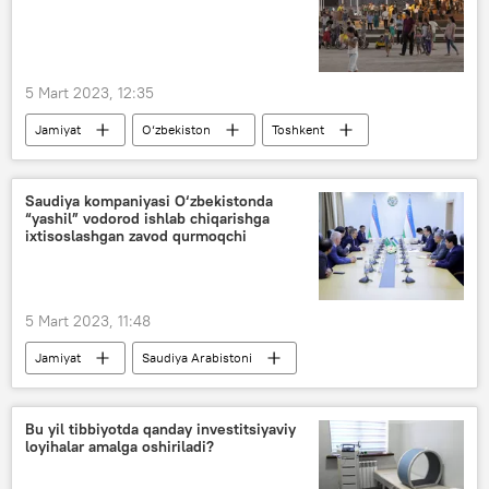
5 Mart 2023, 12:35
Jamiyat
O‘zbekiston
Toshkent
Toshkent viloyati
Qashqadaryo
Qashqadaryo viloyati
Saudiya kompaniyasi O‘zbekistonda
“yashil” vodorod ishlab chiqarishga
ixtisoslashgan zavod qurmoqchi
5 Mart 2023, 11:48
Jamiyat
Saudiya Arabistoni
O‘zbekiston
hamkorlik
Bu yil tibbiyotda qanday investitsiyaviy
loyihalar amalga oshiriladi?