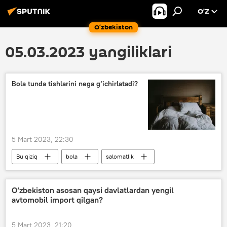
O’Z
O‘zbekiston
05.03.2023 yangiliklari
Bola tunda tishlarini nega g‘ichirlatadi?
5 Mart 2023, 22:30
Bu qiziq
bola
salomatlik
O‘zbekiston asosan qaysi davlatlardan yengil
avtomobil import qilgan?
5 Mart 2023, 21:20