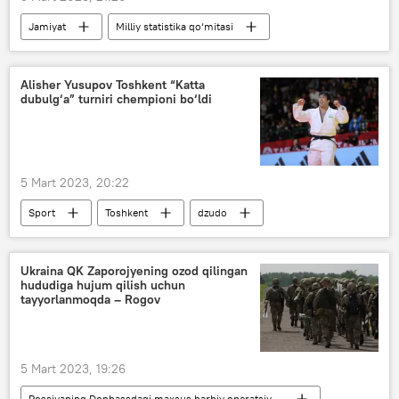
Jamiyat
Milliy statistika qo‘mitasi
O‘zbekiston
avtomobil
import
Alisher Yusupov Toshkent “Katta
dubulg‘a” turniri chempioni bo‘ldi
5 Mart 2023, 20:22
Sport
Toshkent
dzudo
musobaqa
Ukraina QK Zaporojyening ozod qilingan
hududiga hujum qilish uchun
tayyorlanmoqda – Rogov
5 Mart 2023, 19:26
Rossiyaning Donbassdagi maxsus harbiy operatsiyasi