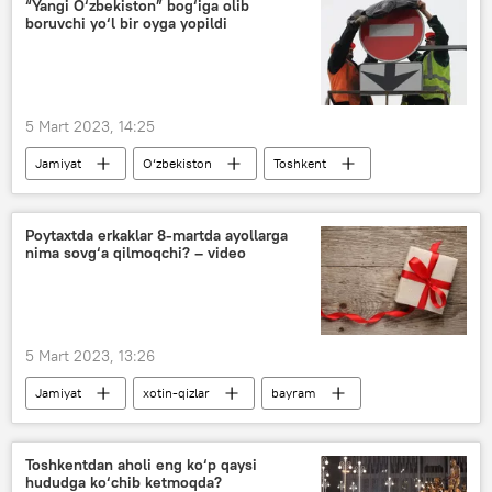
“Yangi O‘zbekiston” bog‘iga olib
boruvchi yo‘l bir oyga yopildi
5 Mart 2023, 14:25
Jamiyat
O‘zbekiston
Toshkent
yo‘l
Poytaxtda erkaklar 8-martda ayollarga
nima sovg‘a qilmoqchi? – video
5 Mart 2023, 13:26
Jamiyat
xotin-qizlar
bayram
sovg‘a
Toshkentdan aholi eng ko‘p qaysi
hududga ko‘chib ketmoqda?