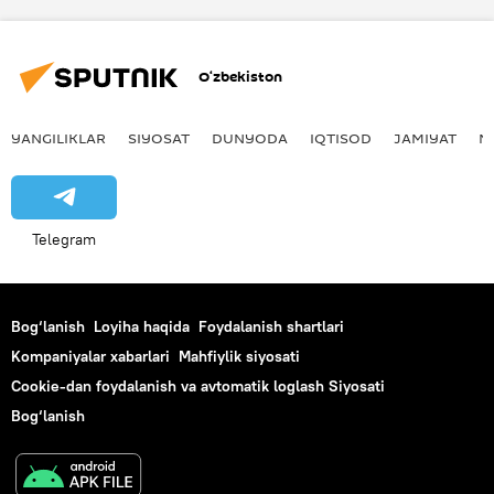
O‘zbekiston
YANGILIKLAR
SIYOSAT
DUNYODA
IQTISOD
JAMIYAT
M
Telegram
Bog‘lanish
Loyiha haqida
Foydalanish shartlari
Kompaniyalar xabarlari
Mahfiylik siyosati
Cookie-dan foydalanish va avtomatik loglash Siyosati
Bog‘lanish