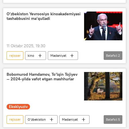
festival
kino
film
Video
Madaniyat
O‘zbekiston Yevroosiyo kinoakademiyasi
tashabbusini ma’qulladi
11 Oktabr 2025, 19:30
rejisser
kino
Madaniyat
Batafsil
2
Madaniyat vazirligi
Rossiya
Bobomurod Hamdamov, To‘lqin Tojiyev
— 2024-yilda vafot etgan mashhurlar
Eksklyuziv
rejisser
O‘zbekiston
Madaniyat
Batafsil
5
san’at
fermerlar
shoir