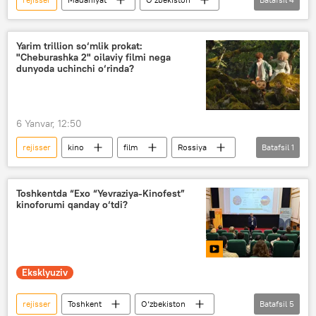
film
o‘zbek kino
kino
festival
Yarim trillion so‘mlik prokat:
"Cheburashka 2" oilaviy filmi nega
dunyoda uchinchi o‘rinda?
6 Yanvar, 12:50
rejisser
kino
film
Rossiya
Batafsil
1
kinoproduser
Toshkentda “Exo “Yevraziya-Kinofest”
kinoforumi qanday o‘tdi?
Eksklyuziv
rejisser
Toshkent
O‘zbekiston
Batafsil
5