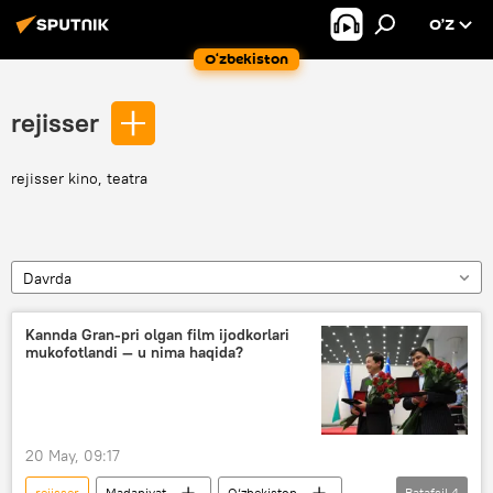
O’Z
O‘zbekiston
rejisser
rejisser kino, teatra
Davrda
Kannda Gran-pri olgan film ijodkorlari
mukofotlandi — u nima haqida?
20 May, 09:17
rejisser
Madaniyat
O‘zbekiston
Batafsil
4