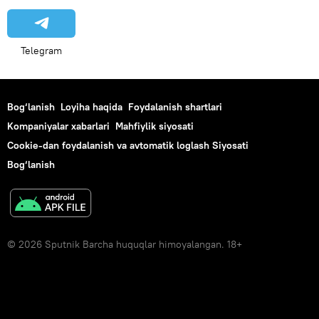
Telegram
Bog‘lanish
Loyiha haqida
Foydalanish shartlari
Kompaniyalar xabarlari
Mahfiylik siyosati
Cookie-dan foydalanish va avtomatik loglash Siyosati
Bog‘lanish
© 2026 Sputnik Barcha huquqlar himoyalangan. 18+