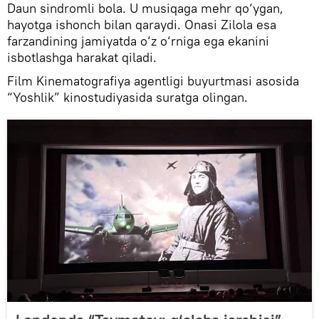
Daun sindromli bola. U musiqaga mehr qo‘ygan,
hayotga ishonch bilan qaraydi. Onasi Zilola esa
farzandining jamiyatda o‘z o‘rniga ega ekanini
isbotlashga harakat qiladi.
Film Kinematografiya agentligi buyurtmasi asosida
“Yoshlik” kinostudiyasida suratga olingan.