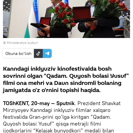
© Ministerstvo kulturi
Obuna bo‘lish
Kanndagi inklyuziv kinofestivalda bosh
sovrinni olgan “Qadam. Quyosh bolasi Yusuf”
filmi ona mehri va Daun sindromli bolaning
jamiyatda o‘z o‘rnini topishi haqida.
TOShKENT, 20-may — Sputnik
. Prezident Shavkat
Mirziyoyev Kanndagi inklyuziv filmlar xalqaro
festivalida Gran-prini qo‘lga kiritgan “Qadam.
Quyosh bolasi Yusuf” qisqa metrajli filmi
ijodkorlarini “Kelajak bunyodkori” medali bilan