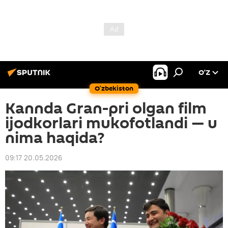
O’Z
O‘zbekiston
Kannda Gran-pri olgan film
ijodkorlari mukofotlandi — u
nima haqida?
09:17 20.05.2026