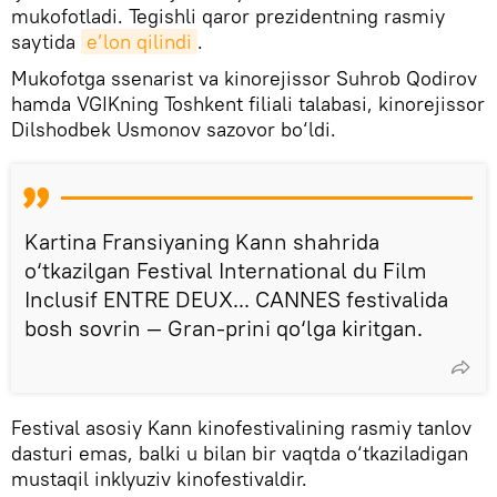
mukofotladi. Tegishli qaror prezidentning rasmiy
saytida
e’lon qilindi
.
Mukofotga ssenarist va kinorejissor Suhrob Qodirov
hamda VGIKning Toshkent filiali talabasi, kinorejissor
Dilshodbek Usmonov sazovor bo‘ldi.
Kartina Fransiyaning Kann shahrida
o‘tkazilgan Festival International du Film
Inclusif ENTRE DEUX... CANNES festivalida
bosh sovrin — Gran-prini qo‘lga kiritgan.
Festival asosiy Kann kinofestivalining rasmiy tanlov
dasturi emas, balki u bilan bir vaqtda o‘tkaziladigan
mustaqil inklyuziv kinofestivaldir.