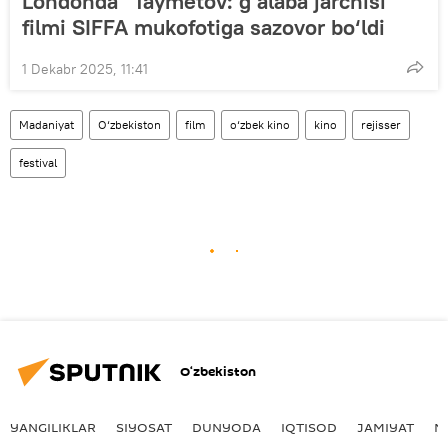
Londonda “Taymetov: g‘alaba jarchisi”
filmi SIFFA mukofotiga sazovor bo‘ldi
1 Dekabr 2025, 11:41
Madaniyat
O‘zbekiston
film
o‘zbek kino
kino
rejisser
festival
O‘zbekiston
YANGILIKLAR
SIYOSAT
DUNYODA
IQTISOD
JAMIYAT
M