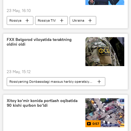
23 May, 16:10
Rossiya
Rossiya TIV
Ukraina
Lugansk xalq respublikasi (LXR)
Mariya Zaxarova
BMT
OAV
FXX Belgorod viloyatida teraktning
oldini oldi
23 May, 15:12
Rossiyaning Donbassdagi maxsus harbiy operatsiyasi
Rossiya
Ukraina
FXX
terakt
Xitoy ko‘mir konida portlash oqibatida
90 kishi qurbon bo‘ldi
0:57