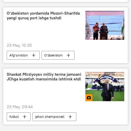
hokim
Xitoy
qishloq
Qishloq xo‘jaligi
O‘zbekiston yordamida Mozori-Sharifda
yangi quruq port ishga tushdi
23 May, 10:35
Afg‘oniston
O‘zbekiston
quruq port
temir yo‘l
O‘zbekiston temir yo‘llari
Mozori Sharif
Shavkat Mirziyoyev milliy terma jamoani
JChga kuzatish marosimida ishtirok etdi
23 May, 09:44
futbol
jahon chempionati
Shavkat Mirziyoyev
prezident