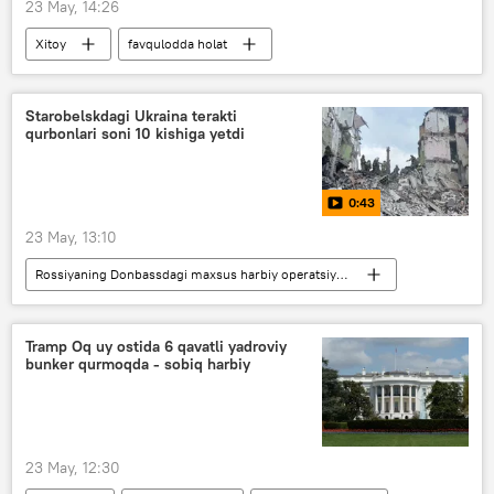
23 May, 14:26
Xitoy
favqulodda holat
ko‘mir mahsuloti
portlash
portlash xavfi
gaz portlashi
Starobelskdagi Ukraina terakti
qurbonlari soni 10 kishiga yetdi
Video
0:43
23 May, 13:10
Rossiyaning Donbassdagi maxsus harbiy operatsiyasi
Video
Lugansk xalq respublikasi (LXR)
Rossiya
Ukraina
Tramp Oq uy ostida 6 qavatli yadroviy
bunker qurmoqda - sobiq harbiy
23 May, 12:30