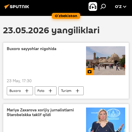
O’Z
O‘zbekiston
23.05.2026 yangiliklari
Buxoro sayyohlar nigohida
23 May, 17:30
Buxoro
Foto
Turizm
turistlar
qadimiy
sayyohlar
Mariya Zaxarova xorijiy jurnalistlarni
Starobelskka taklif qildi