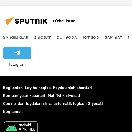
stadion
Foto
Futbol bo‘yicha JCh-2026
MTJ
O‘zbekiston
Milliy terma jamoa
YANGILIKLAR
SIYOSAT
DUNYODA
IQTISOD
JAMIYAT
M
Telegram
Bog‘lanish
Loyiha haqida
Foydalanish shartlari
Kompaniyalar xabarlari
Mahfiylik siyosati
Cookie-dan foydalanish va avtomatik loglash Siyosati
Bog‘lanish