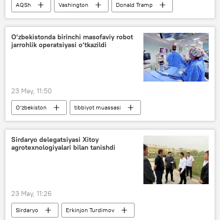
AQSh
Vashington
Donald Tramp
yadro quroli
yadro jomadoni
yadroviy dastur
yadrosiz dunyo
O‘zbekistonda birinchi masofaviy robot
jarrohlik operatsiyasi o‘tkazildi
boshpana
Yadroviy boshpana
Yadroviy bunker
23 May, 11:50
O‘zbekiston
tibbiyot muassasi
Sog‘liqni saqlash vazirligi (SSV)
jarrohlik amaliyoti
robot
Xitoy
Sirdaryo delegatsiyasi Xitoy
agrotexnologiyalari bilan tanishdi
23 May, 11:26
Sirdaryo
Erkinjon Turdimov