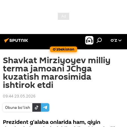
O’Z
O‘zbekiston
Shavkat Mirziyoyev milliy
terma jamoani JChga
kuzatish marosimida
ishtirok etdi
09:44 23.05.2026
Obuna bo‘lish
Prezident g‘alaba onlarida ham, qiyin