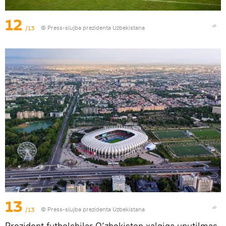
12
/13
© Press-slujba prezidenta Uzbekistana
13
/13
© Press-slujba prezidenta Uzbekistana
Prezident futbolchilar O‘zbekiston xalqiga unutilmas