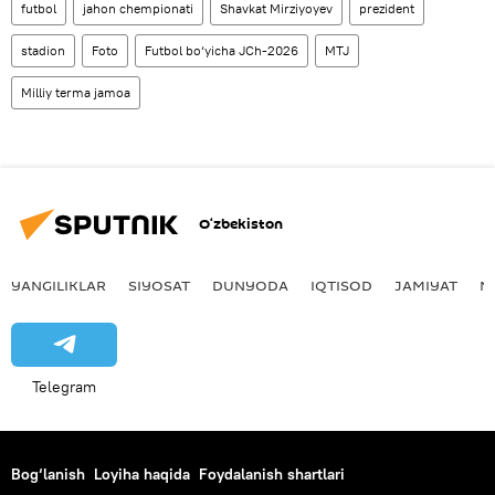
futbol
jahon chempionati
Shavkat Mirziyoyev
prezident
stadion
Foto
Futbol bo‘yicha JCh-2026
MTJ
Milliy terma jamoa
O‘zbekiston
YANGILIKLAR
SIYOSAT
DUNYODA
IQTISOD
JAMIYAT
M
Telegram
Bog‘lanish
Loyiha haqida
Foydalanish shartlari