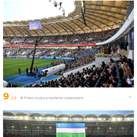
9
/13
© Press-slujba prezidenta Uzbekistana