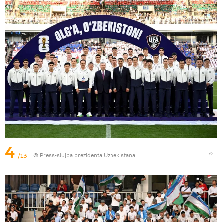
4
/13
© Press-slujba prezidenta Uzbekistana