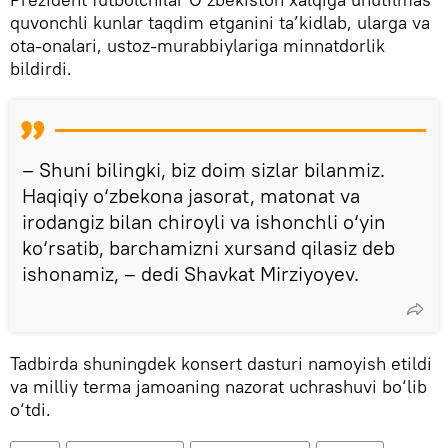
quvonchli kunlar taqdim etganini ta’kidlab, ularga va
ota-onalari, ustoz-murabbiylariga minnatdorlik
bildirdi.
– Shuni bilingki, biz doim sizlar bilanmiz.
Haqiqiy o‘zbekona jasorat, matonat va
irodangiz bilan chiroyli va ishonchli o‘yin
ko‘rsatib, barchamizni xursand qilasiz deb
ishonamiz, – dedi Shavkat Mirziyoyev.
Tadbirda shuningdek konsert dasturi namoyish etildi
va milliy terma jamoaning nazorat uchrashuvi bo‘lib
o‘tdi.