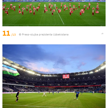
11
/13
© Press-slujba prezidenta Uzbekistana