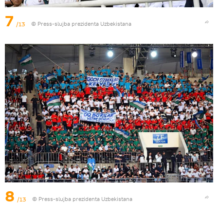
7
/13
© Press-slujba prezidenta Uzbekistana
8
/13
© Press-slujba prezidenta Uzbekistana