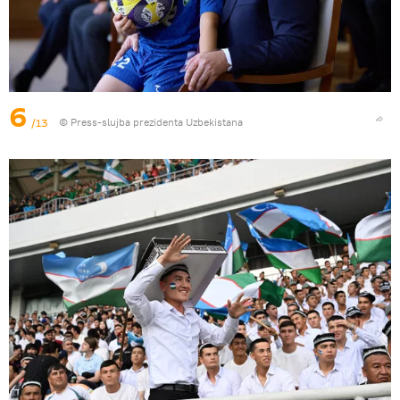
6
/13
© Press-slujba prezidenta Uzbekistana