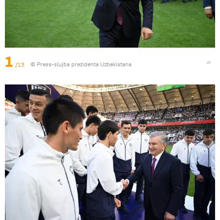
1
/13
© Press-slujba prezidenta Uzbekistana