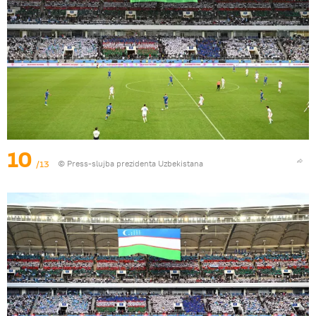
10
/13
© Press-slujba prezidenta Uzbekistana