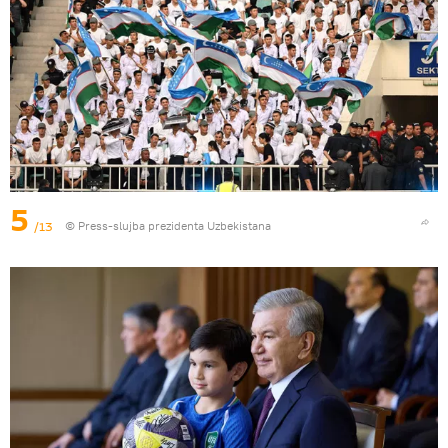
5
/13
© Press-slujba prezidenta Uzbekistana