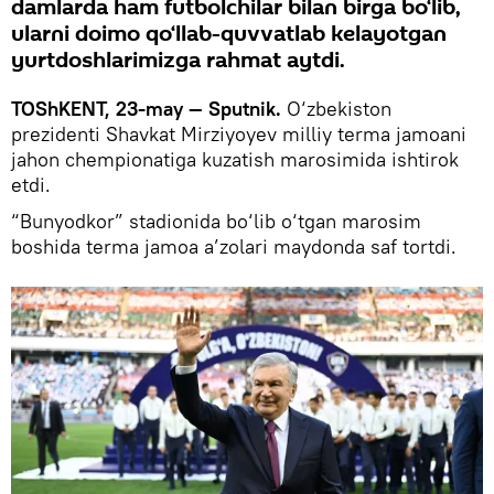
damlarda ham futbolchilar bilan birga bo‘lib,
ularni doimo qo‘llab-quvvatlab kelayotgan
yurtdoshlarimizga rahmat aytdi.
TOShKENT, 23-may — Sputnik.
O‘zbekiston
prezidenti Shavkat Mirziyoyev milliy terma jamoani
jahon chempionatiga kuzatish marosimida ishtirok
etdi.
“Bunyodkor” stadionida bo‘lib o‘tgan marosim
boshida terma jamoa a’zolari maydonda saf tortdi.