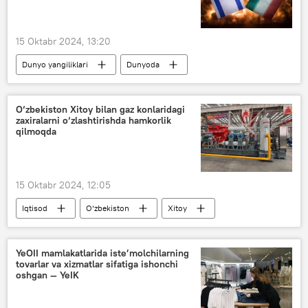
15 Oktabr 2024, 13:20
Dunyo yangiliklari
Dunyoda
Isroil
Eron
O‘zbekiston Xitoy bilan gaz konlaridagi
zaxiralarni o‘zlashtirishda hamkorlik
qilmoqda
15 Oktabr 2024, 12:05
Iqtisod
O‘zbekiston
Xitoy
O‘zbekneftgaz
gaz
YeOII mamlakatlarida iste’molchilarning
tovarlar va xizmatlar sifatiga ishonchi
oshgan — YeIK