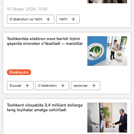
15 Oktabr 2024, 11:00
O‘zbekiston va YeOII
YeOII
mahsulot
Oziq-ovqat
poyabzal
YeIK
Toshkentda elektron ovoz berish tizimi
qayerda sinovdan o‘tkaziladi — manzillar
Eksklyuziv
Siyosat
O‘zbekiston
saylovlar
Toshkent
saylov uchastkasi
O‘zbekstonda parlament saylovlari — 2024
Toshkent viloyatida 3,4 milliard dollarga
teng loyihalar amalga oshiriladi