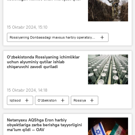
15 Oktabr 2024, 15:10
Rossiyaning Donbassdagi maxsus harbiy operatsiyasi
Dunyo yangiliklari
Dunyoda
Rossiya
Ukraina
harbiy
O‘zbekistonda Rossiyaning ichimliklar
uchun alyuminiy qutilar ishlab
chiqaruvchi zavodi quriladi
15 Oktabr 2024, 14:18
Iqtisod
O‘zbekiston
Rossiya
Navoiy viloyati
zavod
O‘zbekiston va YeOII
YeOII
Netanyaxu AQShga Eron harbiy
obyektlariga zarba berishga tayyorligini
ma’lum qildi — OAV