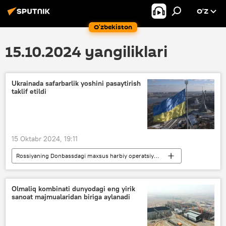
O’Z
O‘zbekiston
15.10.2024 yangiliklari
Ukrainada safarbarlik yoshini pasaytirish
taklif etildi
15 Oktabr 2024, 19:11
Rossiyaning Donbassdagi maxsus harbiy operatsiyasi
Dunyo yangiliklari
Dunyoda
Ukraina
yoshlar
Olmaliq kombinati dunyodagi eng yirik
sanoat majmualaridan biriga aylanadi