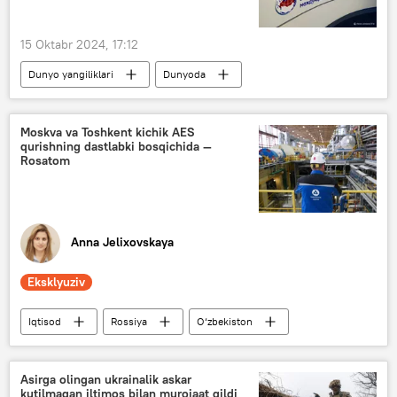
15 Oktabr 2024, 17:12
Dunyo yangiliklari
Dunyoda
Rossiya
MDH
OAV
Multimedia
forum
Moskva va Toshkent kichik AES
qurishning dastlabki bosqichida —
Rosatom
Anna Jelixovskaya
Eksklyuziv
Iqtisod
Rossiya
O‘zbekiston
O‘zbekiston - Rossiya
AES
Rosatom
Asirga olingan ukrainalik askar
kutilmagan iltimos bilan murojaat qildi