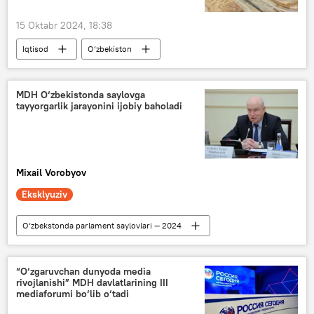
15 Oktabr 2024, 18:38
Iqtisod
O‘zbekiston
Toshkent viloyati
Olmaliq KMK
Shavkat Mirziyoyev
MDH O‘zbekistonda saylovga
tayyorgarlik jarayonini ijobiy baholadi
Mixail Vorobyov
Eksklyuziv
O‘zbekstonda parlament saylovlari — 2024
Siyosat
O‘zbekiston
saylovlar
MDH
Sergey Lebedev
“O‘zgaruvchan dunyoda media
rivojlanishi” MDH davlatlarining III
mediaforumi bo‘lib o‘tadi