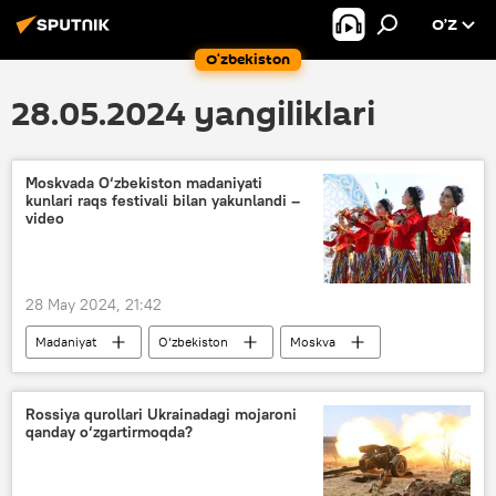
O’Z
O‘zbekiston
28.05.2024 yangiliklari
Moskvada O‘zbekiston madaniyati
kunlari raqs festivali bilan yakunlandi –
video
28 May 2024, 21:42
Madaniyat
O‘zbekiston
Moskva
Rossiya qurollari Ukrainadagi mojaroni
qanday o‘zgartirmoqda?