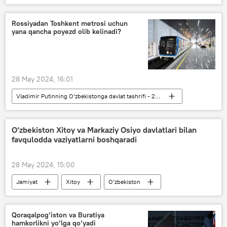
Vladimir Putinning O‘zbekistonga davlat tashrifi - 2024-yil
Rossiya
O‘zbekiston - Rossiya
Rossiyadan Toshkent metrosi uchun
yana qancha poyezd olib kelinadi?
Vladimir Putin
Shavkat Mirziyoyev
Dmitriy Peskov
28 May 2024, 16:01
Vladimir Putinning O‘zbekistonga davlat tashrifi - 2024-yil
Iqtisod
Rossiya
O‘zbekiston - Rossiya
Toshkent
O‘zbekiston Xitoy va Markaziy Osiyo davlatlari bilan
favqulodda vaziyatlarni boshqaradi
metro
28 May 2024, 15:00
Jamiyat
Xitoy
O‘zbekiston
Markaziy Osiyo
favqulodda holat
Qoraqalpog‘iston va Buratiya
hamkorlikni yo‘lga qo‘yadi