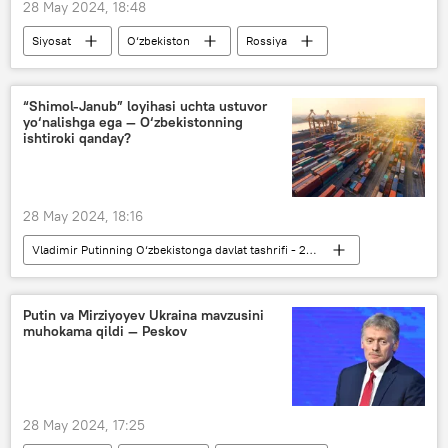
28 May 2024, 18:48
Siyosat
O‘zbekiston
Rossiya
Vladimir Putin
Vladimir Putinning O‘zbekistonga davlat tashrifi - 2024-yil
“Shimol-Janub” loyihasi uchta ustuvor
yo‘nalishga ega — O‘zbekistonning
ishtiroki qanday?
28 May 2024, 18:16
Vladimir Putinning O‘zbekistonga davlat tashrifi - 2024-yil
Iqtisod
O‘zbekiston
O‘zbekiston - Rossiya
temir yo‘l
Putin va Mirziyoyev Ukraina mavzusini
muhokama qildi — Peskov
Vladimir Putin
28 May 2024, 17:25