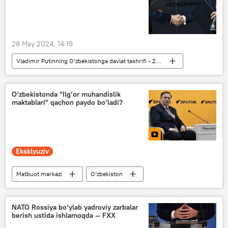
28 May 2024, 14:15
Vladimir Putinning O‘zbekistonga davlat tashrifi - 2024-yil
Iqtisod
O‘zbekiston
O‘zbekiston - Rossiya
Qoraqalpog‘iston
O‘zbekistonda “Ilg‘or muhandislik
maktablari” qachon paydo bo‘ladi?
Eksklyuziv
Matbuot markazi
O‘zbekiston
Video
Matbuot markazi video
Multimedia
NATO Rossiya bo‘ylab yadroviy zarbalar
berish ustida ishlamoqda — FXX