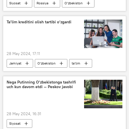
Siyosat
Rossiya
O‘zbekiston
Ukraina
Vladimir Putin
Shavkat Mirziyoyev
Ta’lim kreditini olish tartibi o‘zgardi
Vladimir Putinning O‘zbekistonga davlat tashrifi - 2024-yil
28 May 2024, 17:11
Jamiyat
O‘zbekiston
ta’lim
kredit
talabalar
Nega Putinning O‘zbekistonga tashrifi
uch kun davom etdi — Peskov javobi
28 May 2024, 16:31
Siyosat