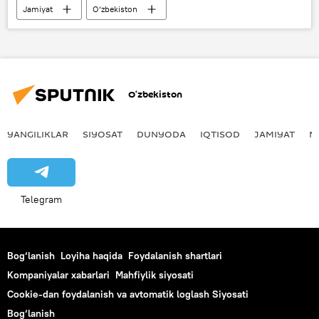
Jamiyat
O‘zbekiston
Checheniston
Ramzan Qodirov
Vladimir Putinning O‘zbekistonga davlat tashrifi - 2024-yil
O‘zbekiston
YANGILIKLAR
SIYOSAT
DUNYODA
IQTISOD
JAMIYAT
M
Telegram
Bog‘lanish
Loyiha haqida
Foydalanish shartlari
Kompaniyalar xabarlari
Mahfiylik siyosati
Cookie-dan foydalanish va avtomatik loglash Siyosati
Bog‘lanish