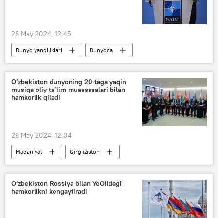
28 May 2024, 12:45
Dunyo yangiliklari
Dunyoda
NATO
Rossiya
yadro quroli
O‘zbekiston dunyoning 20 taga yaqin
musiqa oliy ta’lim muassasalari bilan
hamkorlik qiladi
28 May 2024, 12:04
Madaniyat
Qirg‘iziston
O‘zbekiston
forum
O‘zbekiston Rossiya bilan YeOIIdagi
hamkorlikni kengaytiradi