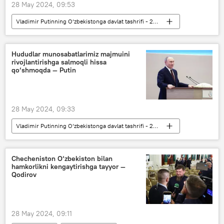
28 May 2024, 09:53
Vladimir Putinning O‘zbekistonga davlat tashrifi - 2024-yil
Siyosat
O‘zbekiston
Rossiya
Shavkat Mirziyoyev
Turizm
Hududlar munosabatlarimiz majmuini
rivojlantirishga salmoqli hissa
investitsiya
qo‘shmoqda — Putin
28 May 2024, 09:33
Vladimir Putinning O‘zbekistonga davlat tashrifi - 2024-yil
Siyosat
O‘zbekiston
Rossiya
Vladimir Putin
Checheniston O‘zbekiston bilan
hamkorlikni kengaytirishga tayyor —
Qodirov
28 May 2024, 09:11