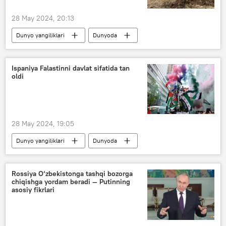
28 May 2024, 20:13
Dunyo yangiliklari
Dunyoda
Rossiya
Ukraina
zenit-raketa komplekslari
harbiylar
Ispaniya Falastinni davlat sifatida tan
oldi
harbiy
harbiy texnika
mojaro
28 May 2024, 19:05
Dunyo yangiliklari
Dunyoda
Ispaniya
Falastin
Rossiya O‘zbekistonga tashqi bozorga
chiqishga yordam beradi — Putinning
asosiy fikrlari