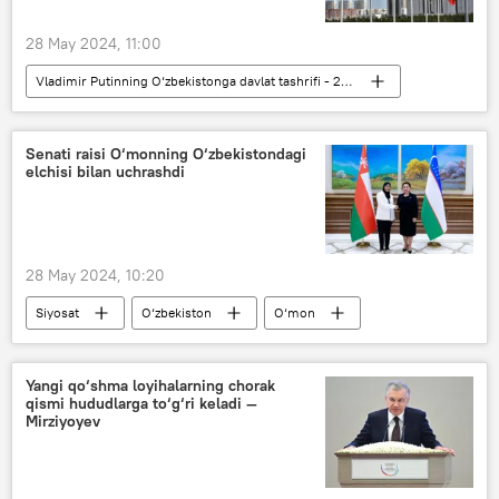
28 May 2024, 11:00
Vladimir Putinning O‘zbekistonga davlat tashrifi - 2024-yil
Siyosat
YeOII
O‘zbekiston
Rossiya
Senati raisi O‘monning O‘zbekistondagi
elchisi bilan uchrashdi
28 May 2024, 10:20
Siyosat
O‘zbekiston
O‘mon
O‘zbekiston Oliy Majlisi Senati
Tanzila Norboyeva
Yangi qo‘shma loyihalarning chorak
qismi hududlarga to‘g‘ri keladi —
Mirziyoyev