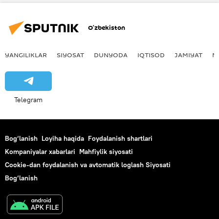
O‘zbekiston
YANGILIKLAR
SIYOSAT
DUNYODA
IQTISOD
JAMIYAT
M
Telegram
Bog‘lanish
Loyiha haqida
Foydalanish shartlari
Kompaniyalar xabarlari
Mahfiylik siyosati
Cookie-dan foydalanish va avtomatik loglash Siyosati
Bog‘lanish