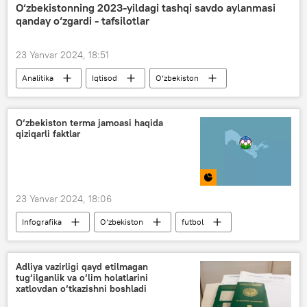
Donesk xalq respublikasi (DXR)
O‘zbekistonning 2023-yildagi tashqi savdo aylanmasi
qanday o‘zgardi - tafsilotlar
23 Yanvar 2024, 18:51
Analitika
Iqtisod
O‘zbekiston
savdo
O‘zbekiston terma jamoasi haqida
qiziqarli faktlar
23 Yanvar 2024, 18:06
Infografika
O‘zbekiston
futbol
Multimedia
Adliya vazirligi qayd etilmagan
tug‘ilganlik va o‘lim holatlarini
xatlovdan o‘tkazishni boshladi