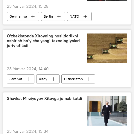
23 Yanvar 2024, 15:28
Germaniya
Berlin
NATO
Dunyo yangiliklari
Rossiya
O‘zbekistonda Xitoyning hosildorlikni
oshirish bo‘yicha yangi texnologiyalari
joriy etiladi
23 Yanvar 2024, 14:40
Jamiyat
Xitoy
O‘zbekiston
qishloq
Qishloq xo‘jaligi vazirligi
Baliq
Shavkat Mirziyoyev Xitoyga jo‘nab ketdi
23 Yanvar 2024, 13:34