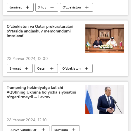
Jamiyat
Xitoy
O‘zbekiston
Shavkat Mirziyoyev
Si Szinpin
O‘zbekiston va Qatar prokuraturalari
o‘rtasida anglashuv memorandumi
imzolandi
23 Yanvar 2024, 13:00
Siyosat
Qatar
O‘zbekiston
Bosh prokuratura
korrupsiya
Nig‘matilla Yo‘ldoshev
Akmal Burxanov
Trampning hokimiyatga kelishi
AQShning Ukraina bo‘yicha siyosatini
o‘zgartirmaydi — Lavrov
23 Yanvar 2024, 12:10
Dunyo yangiliklari
Dunyoda