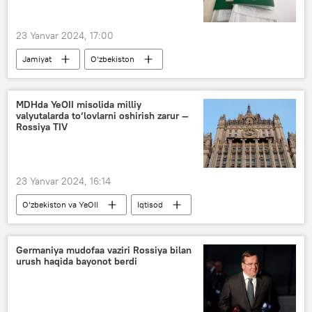
23 Yanvar 2024, 17:00
Jamiyat
O‘zbekiston
Adliya vazirligi
pasport
MDHda YeOII misolida milliy
valyutalarda to‘lovlarni oshirish zarur —
Rossiya TIV
23 Yanvar 2024, 16:14
O‘zbekiston va YeOII
Iqtisod
Rossiya
valyuta
YeOII
Rossiya TIV
MDH
Germaniya mudofaa vaziri Rossiya bilan
urush haqida bayonot berdi