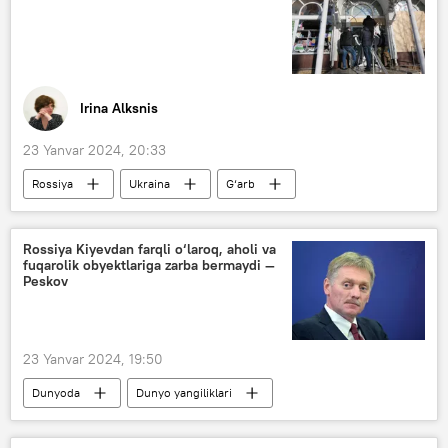
Irina Alksnis
23 Yanvar 2024, 20:33
Rossiya
Ukraina
G‘arb
Yevropa
Yevropa Ittifoqi
Kiyev
Kolumnistlar
Rossiya Kiyevdan farqli o‘laroq, aholi va
fuqarolik obyektlariga zarba bermaydi —
Peskov
23 Yanvar 2024, 19:50
Dunyoda
Dunyo yangiliklari
Rossiya
Kiyev
Dmitriy Peskov