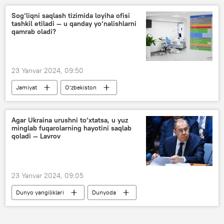
oliy ta’lim muassasalari
Sog‘liqni saqlash tizimida loyiha ofisi
tashkil etiladi — u qanday yo‘nalishlarni
Oliy ta’lim, fan va innovatsiyalar vazirligi
qamrab oladi?
23 Yanvar 2024, 09:50
Jamiyat
O‘zbekiston
tibbiyot muassasi
Sog‘liqni saqlash vazirligi (SSV)
Agar Ukraina urushni to‘xtatsa, u yuz
minglab fuqarolarning hayotini saqlab
Shavkat Mirziyoyev
talabalar
qoladi — Lavrov
Toshkent tibbiyot akademiyasi
magistratura
23 Yanvar 2024, 09:05
Dunyo yangiliklari
Dunyoda
Rossiya
BMT
Ukraina
Sergey Lavrov