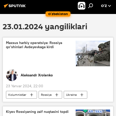
O’Z
O‘zbekiston
23.01.2024 yangiliklari
Maxsus harbiy operatsiya: Rossiya
qo‘shinlari Avdeyevkaga kirdi
Aleksandr Xrolenko
23 Yanvar 2024, 22:00
Kolumnistlar
Rossiya
Ukraina
qurol
NATO
G‘arb
AQSh
Kiyev Rossiyaning zaif nuqtasini topdi