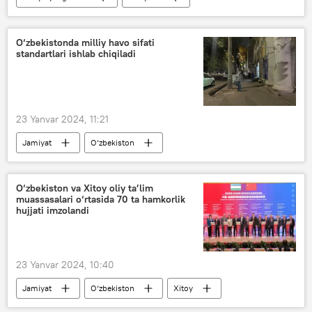
Sergey Lavrov
AQSh
Donald Tramp
Ukraina
O‘zbekistonda milliy havo sifati
standartlari ishlab chiqiladi
23 Yanvar 2024, 11:21
Jamiyat
O‘zbekiston
Toshkent ob-havo
JSST
ekologiya
O‘zbekiston va Xitoy oliy ta’lim
muassasalari o‘rtasida 70 ta hamkorlik
Ekologiya, atrof-muhitni muhofaza qilish va iqlim o‘zgarishi vazirligi
hujjati imzolandi
Toshkent
23 Yanvar 2024, 10:40
Jamiyat
O‘zbekiston
Xitoy
ta’lim
talabalar