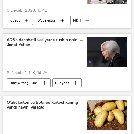
6 Dekabr 2023, 15:42
iqtisod
O‘zbekiston
MDH
axborot texnologiyalari (IT)
texnopark
Jamiyat
AQSh dahshatli vaziyatga tushib qoldi —
Janet Yellen
6 Dekabr 2023, 14:25
Dunyo yangiliklari
Dunyoda
AQSh
Ukraina
Vashington
pul
O‘zbekiston va Belarus kartoshkaning
yangi navini yaratadi