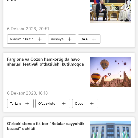
6 Dekabr 2023, 20:51
Vladimir Putin
Rossiya
BAA
Shayx Muhammad ibn Zoid Ol Nahayon
Dunyoda
Dunyo yangiliklari
Farg‘ona va Qozon hamkorligida havo
sharlari festivali o‘tkazilishi kutilmoqda
6 Dekabr 2023, 18:13
Turizm
O‘zbekiston
Qozon
sayyohlar
Farg‘ona viloyati
O‘zbekistonda ilk bor “Bolalar sayyohlik
bazasi” ochildi