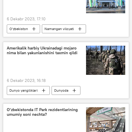
6 Dekabr 2023, 17:10
O‘zbekiston
Namangan viloyati
sayyohlar
bolalar
Turizm
Samarqand
Qarshi
Xiva
Amerikalik harbiy Ukrainadagi mojaro
nima bilan yakunlanishini taxmin qildi
Buxoro
6 Dekabr 2023, 16:18
Dunyo yangiliklari
Dunyoda
Ukraina
Rossiya
Odessa
Qora dengiz
Qrim
O‘zbekistonda IT Park rezidentlarining
umumiy soni nechta?