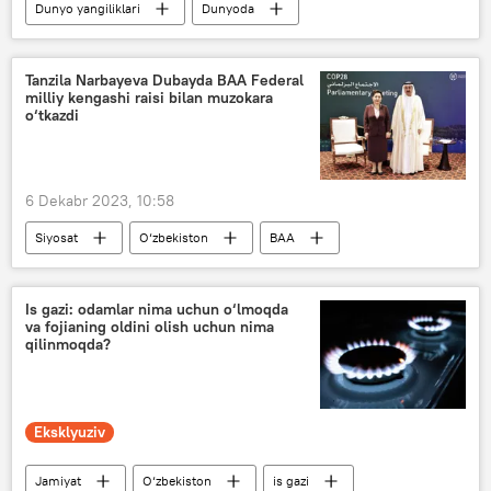
Dunyo yangiliklari
Dunyoda
Rossiya
Rossiya Mudofaa vaziri
Ukraina
hujum
Tanzila Narbayeva Dubayda BAA Federal
milliy kengashi raisi bilan muzokara
o‘tkazdi
6 Dekabr 2023, 10:58
Siyosat
O‘zbekiston
BAA
O‘zbekiston Oliy Majlisi Senati
Tanzila Norboyeva
Is gazi: odamlar nima uchun o‘lmoqda
va fojianing oldini olish uchun nima
qilinmoqda?
Eksklyuziv
Jamiyat
O‘zbekiston
is gazi