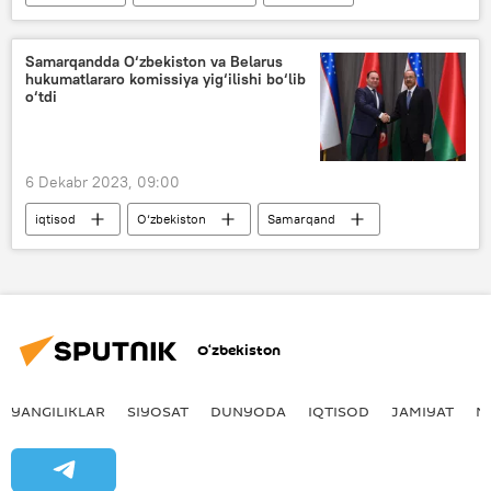
is gazidan zaharlanish
Samarqandda O‘zbekiston va Belarus
hukumatlararo komissiya yig‘ilishi bo‘lib
o‘tdi
6 Dekabr 2023, 09:00
iqtisod
O‘zbekiston
Samarqand
Belarus
savdo
Abdulla Aripov
forum
Iqtisod
O‘zbekiston
YANGILIKLAR
SIYOSAT
DUNYODA
IQTISOD
JAMIYAT
M