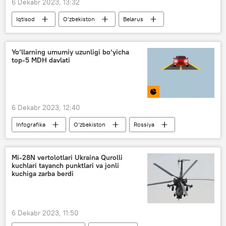
6 Dekabr 2023, 13:32
Iqtisod
O‘zbekiston
Belarus
kartoshka
meva-sabzavot
Qishloq xo‘jaligi
Yo‘llarning umumiy uzunligi bo‘yicha
top-5 MDH davlati
6 Dekabr 2023, 12:40
Infografika
O‘zbekiston
Rossiya
Qozog‘iston
Belarus
Ozarbayjon
Moldova
Armaniston
Mi-28N vertolotlari Ukraina Qurolli
kuchlari tayanch punktlari va jonli
kuchiga zarba berdi
6 Dekabr 2023, 11:50