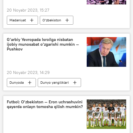
20 Noyabr 2023, 15:27
Madaniyat
O‘zbekiston
sun’iy intellekt
rasm
G‘arbiy Yevropada Isroilga nisbatan
ijobiy munosabat o‘zgarishi mumkin —
Pushkov
20 Noyabr 2023, 14:29
Dunyoda
Dunyo yangiliklari
Rossiya
G‘arb
Ukraina
Isroil-Falastin mojarosi
Futbol: O‘zbekiston — Eron uchrashuvini
qayerda onlayn tomosha qilish mumkin?