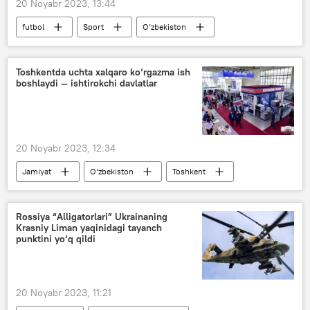
20 Noyabr 2023, 13:44
futbol
Sport
O‘zbekiston
Eron
Toshkentda uchta xalqaro ko‘rgazma ish
boshlaydi — ishtirokchi davlatlar
20 Noyabr 2023, 12:34
Jamiyat
O‘zbekiston
Toshkent
ko‘rgazma
Oziq-ovqat
meva-sabzavot
Rossiya “Alligatorlari” Ukrainaning
Krasniy Liman yaqinidagi tayanch
punktini yo‘q qildi
20 Noyabr 2023, 11:21