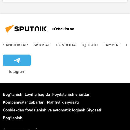
Saudiya Arabistoni
O‘zbekiston
YANGILIKLAR
SIYOSAT
DUNYODA
IQTISOD
JAMIYAT
M
Telegram
Bog‘lanish
Loyiha haqida
Foydalanish shartlari
Kompaniyalar xabarlari
Mahfiylik siyosati
Cookie-dan foydalanish va avtomatik loglash Siyosati
Bog‘lanish