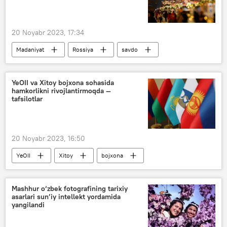
20 Noyabr 2023, 17:34
Madaniyat
Rossiya
savdo
xokkey
Moskva
YeOII va Xitoy bojxona sohasida
hamkorlikni rivojlantirmoqda —
tafsilotlar
20 Noyabr 2023, 16:50
YeOII
Xitoy
bojxona
hamkorlik
O‘zbekiston va YeOII
Iqtisod
Mashhur o‘zbek fotografining tarixiy
asarlari sun’iy intellekt yordamida
yangilandi