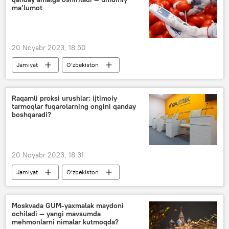
ma’lumot
20 Noyabr 2023, 18:50
Jamiyat
O‘zbekiston
Raqamli proksi urushlar: ijtimoiy
tarmoqlar fuqarolarning ongini qanday
boshqaradi?
20 Noyabr 2023, 18:31
Jamiyat
O‘zbekiston
Matbuot markazi
Moskvada GUM-yaxmalak maydoni
ochiladi — yangi mavsumda
mehmonlarni nimalar kutmoqda?