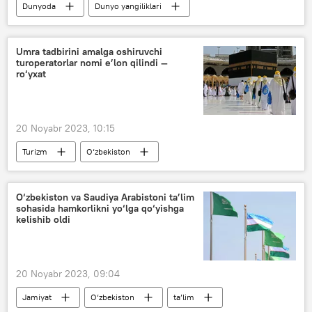
Dunyoda
Dunyo yangiliklari
Rossiya
Ukraina
Rossiya Mudofaa vaziri
Umra tadbirini amalga oshiruvchi
turoperatorlar nomi e’lon qilindi —
Rossiyaning Donbassdagi maxsus harbiy operatsiyasi
ro‘yxat
20 Noyabr 2023, 10:15
Turizm
O‘zbekiston
Saudiya Arabistoni
Umra
Jamiyat
O‘zbekiston va Saudiya Arabistoni ta’lim
sohasida hamkorlikni yo‘lga qo‘yishga
kelishib oldi
20 Noyabr 2023, 09:04
Jamiyat
O‘zbekiston
ta’lim