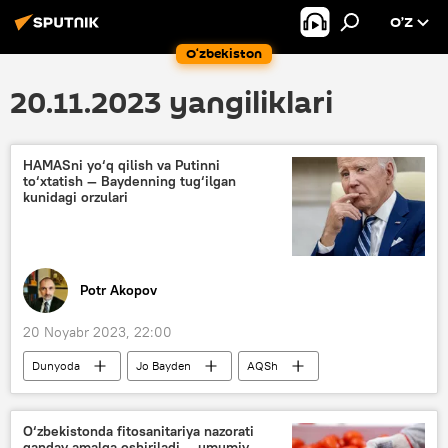
O’Z
O‘zbekiston
20.11.2023 yangiliklari
HAMASni yo‘q qilish va Putinni
to‘xtatish — Baydenning tug‘ilgan
kunidagi orzulari
Potr Akopov
20 Noyabr 2023, 22:00
Dunyoda
Jo Bayden
AQSh
G‘arb
Ukraina
Kolumnistlar
O‘zbekistonda fitosanitariya nazorati
qanday amalga oshiriladi — umumiy