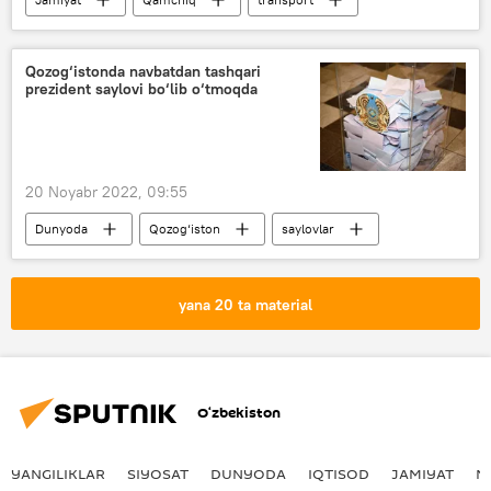
YHHB
Qozog‘istonda navbatdan tashqari
prezident saylovi bo‘lib o‘tmoqda
20 Noyabr 2022, 09:55
Dunyoda
Qozog‘iston
saylovlar
yana 20 ta material
O‘zbekiston
YANGILIKLAR
SIYOSAT
DUNYODA
IQTISOD
JAMIYAT
M