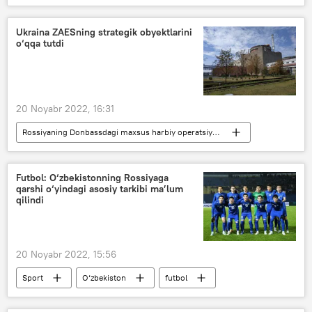
Ukraina ZAESning strategik obyektlarini
o‘qqa tutdi
20 Noyabr 2022, 16:31
Rossiyaning Donbassdagi maxsus harbiy operatsiyasi
Ukraina
Zaporojye viloyati
AES
Rossiya
Futbol: O‘zbekistonning Rossiyaga
qarshi o‘yindagi asosiy tarkibi ma’lum
qilindi
20 Noyabr 2022, 15:56
Sport
O‘zbekiston
futbol
Rossiya