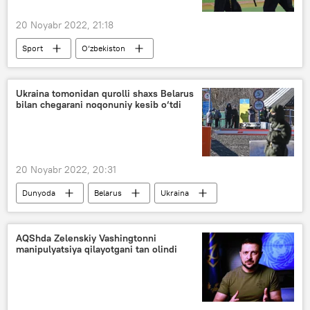
20 Noyabr 2022, 21:18
Sport
O‘zbekiston
Ukraina tomonidan qurolli shaxs Belarus
bilan chegarani noqonuniy kesib o‘tdi
20 Noyabr 2022, 20:31
Dunyoda
Belarus
Ukraina
chegara
AQShda Zelenskiy Vashingtonni
manipulyatsiya qilayotgani tan olindi