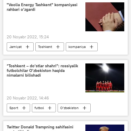
"Veolia Energy Tashkent" kompaniyasi
rahbari o‘zgardi
20 Noyabr 2022, 15:24
Jamiyat
Toshkent
kompaniya
“Toshkent – do‘stlar shahri”: rossiyalik
futbolchilar O‘zbekiston haqida
nimalarni bilishadi
20 Noyabr 2022, 14:46
Sport
futbol
O‘zbekiston
Rossiya
Twitter Donald Trampning sahifasini