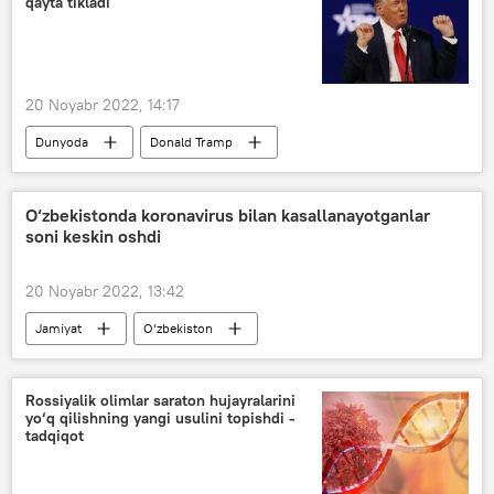
qayta tikladi
20 Noyabr 2022, 14:17
Dunyoda
Donald Tramp
Ilon Mask
Twitter
O‘zbekistonda koronavirus bilan kasallanayotganlar
soni keskin oshdi
20 Noyabr 2022, 13:42
Jamiyat
O‘zbekiston
COVID-19 umumjahon pandemiyasi
Rossiyalik olimlar saraton hujayralarini
yo‘q qilishning yangi usulini topishdi -
tadqiqot