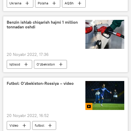
Ukraina
Polsha
AQSh
Dunyoda
Rossiya
Benzin ishlab chiqarish hajmi 1 million
tonnadan oshdi
20 Noyabr 2022, 17:36
Iqtisod
O‘zbekiston
Davlat statistika qo‘mitasi
benzin
Futbol: O‘zbekiston-Rossiya – video
20 Noyabr 2022, 16:52
Video
futbol