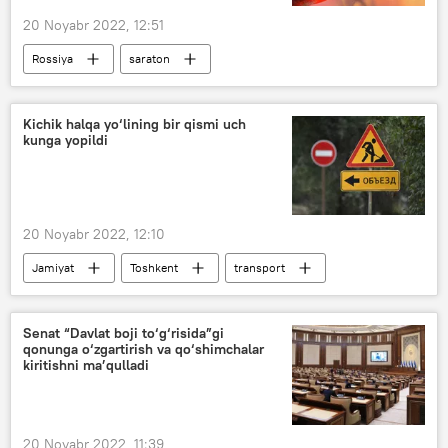
20 Noyabr 2022, 12:51
Rossiya
saraton
Kichik halqa yo‘lining bir qismi uch
kunga yopildi
20 Noyabr 2022, 12:10
Jamiyat
Toshkent
transport
yo‘l
Senat “Davlat boji to‘g‘risida”gi
qonunga o‘zgartirish va qo‘shimchalar
kiritishni ma’qulladi
20 Noyabr 2022, 11:39