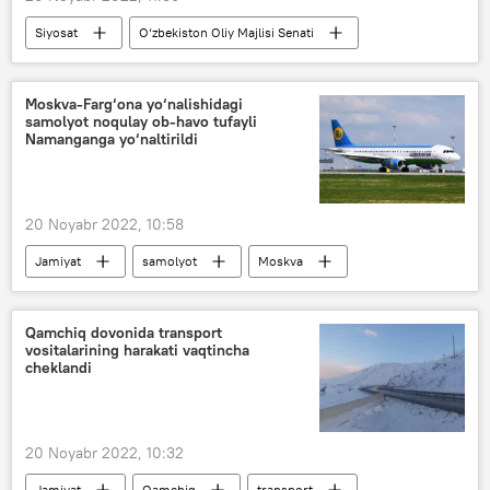
Siyosat
O‘zbekiston Oliy Majlisi Senati
Moskva-Farg‘ona yo‘nalishidagi
samolyot noqulay ob-havo tufayli
Namanganga yo‘naltirildi
20 Noyabr 2022, 10:58
Jamiyat
samolyot
Moskva
Farg‘ona viloyati
Namangan viloyati
Qamchiq dovonida transport
vositalarining harakati vaqtincha
cheklandi
20 Noyabr 2022, 10:32
Jamiyat
Qamchiq
transport