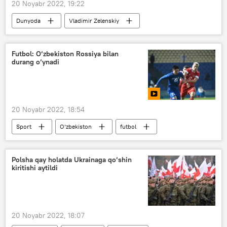
20 Noyabr 2022, 19:22
Dunyoda
Vladimir Zelenskiy
AQSh
Ukraina
Rossiya
Futbol: O‘zbekiston Rossiya bilan
durang o‘ynadi
20 Noyabr 2022, 18:54
Sport
O‘zbekiston
futbol
Rossiya
Polsha qay holatda Ukrainaga qo‘shin
kiritishi aytildi
20 Noyabr 2022, 18:07