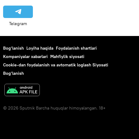
Telegram
Bog‘lanish
Loyiha haqida
Foydalanish shartlari
Kompaniyalar xabarlari
Mahfiylik siyosati
Cookie-dan foydalanish va avtomatik loglash Siyosati
Bog‘lanish
© 2026 Sputnik Barcha huquqlar himoyalangan. 18+