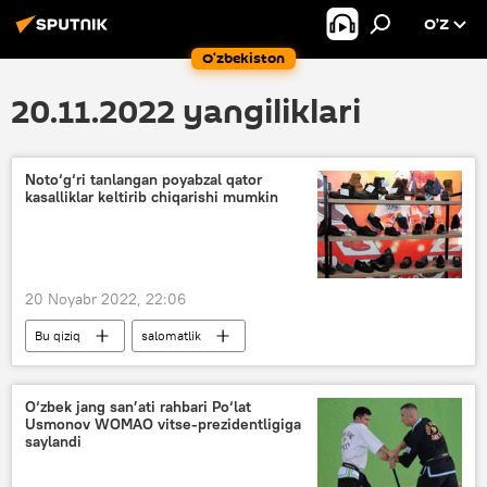
O’Z
O‘zbekiston
20.11.2022 yangiliklari
Noto‘g‘ri tanlangan poyabzal qator
kasalliklar keltirib chiqarishi mumkin
20 Noyabr 2022, 22:06
Bu qiziq
salomatlik
Shifokorlar tavsiyasi
O‘zbek jang san’ati rahbari Po‘lat
Usmonov WOMAO vitse-prezidentligiga
saylandi