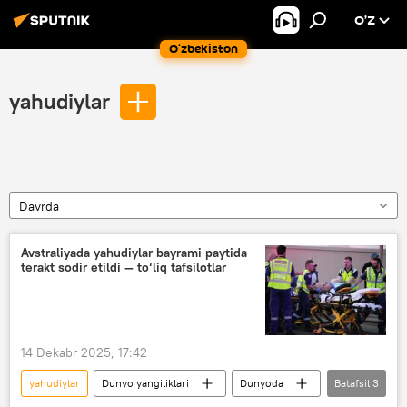
O’Z
O‘zbekiston
yahudiylar
Davrda
Avstraliyada yahudiylar bayrami paytida
terakt sodir etildi — to‘liq tafsilotlar
14 Dekabr 2025, 17:42
yahudiylar
Dunyo yangiliklari
Dunyoda
Batafsil
3