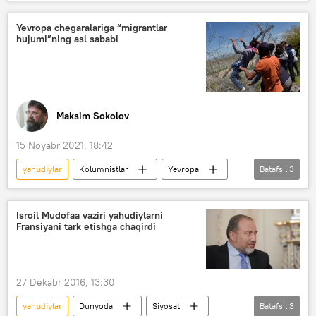
o‘q otish
otishma
terakt
Yevropa chegaralariga “migrantlar
hujumi”ning asl sababi
Maksim Sokolov
15 Noyabr 2021, 18:42
yahudiylar
Kolumnistlar
Yevropa
Batafsil
3
migrantlar
hujum
Belarus
Isroil Mudofaa vaziri yahudiylarni
Fransiyani tark etishga chaqirdi
27 Dekabr 2016, 13:30
yahudiylar
Dunyoda
Siyosat
Batafsil
3