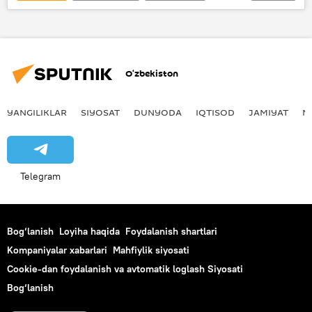
Isroil
Fransiya
tinchlik anjumani
O‘zbekiston
YANGILIKLAR
SIYOSAT
DUNYODA
IQTISOD
JAMIYAT
M
Telegram
Bog‘lanish
Loyiha haqida
Foydalanish shartlari
Kompaniyalar xabarlari
Mahfiylik siyosati
Cookie-dan foydalanish va avtomatik loglash Siyosati
Bog‘lanish