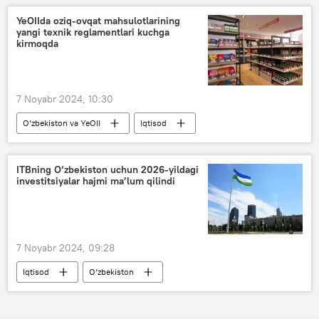
Ukraina
Rossiya
gaz
YeOIIda oziq-ovqat mahsulotlarining
yangi texnik reglamentlari kuchga
kimoviy qurol
kirmoqda
7 Noyabr 2024, 10:30
O‘zbekiston va YeOII
Iqtisod
YeOII
YeIK
Oziq-ovqat
markirovkalash
savdo
tadbirkor
ITBning O‘zbekiston uchun 2026-yildagi
investitsiyalar hajmi ma’lum qilindi
7 Noyabr 2024, 09:28
Iqtisod
O‘zbekiston
Investitsiyalar va tashqi savdo vazirligi
investitsiya
Islom taraqqiyot banki