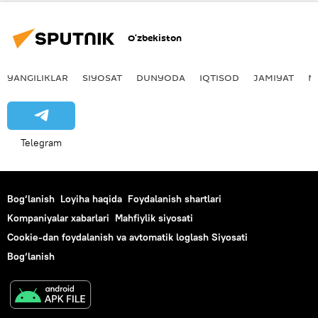
O‘zbekiston
YANGILIKLAR
SIYOSAT
DUNYODA
IQTISOD
JAMIYAT
M
Telegram
Bog‘lanish
Loyiha haqida
Foydalanish shartlari
Kompaniyalar xabarlari
Mahfiylik siyosati
Cookie-dan foydalanish va avtomatik loglash Siyosati
Bog‘lanish