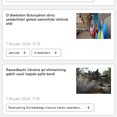
Dunyo yangiliklari
Dunyoda
AQSh
Ukraina
Donald Tramp
O‘zbekiston Butunjahon diniy
yetakchilari global sammitida ishtirok
etdi
7 Noyabr 2024, 12:15
Jamiyat
O‘zbekiston
Din ishlari bo‘yicha qo‘mita
sammit
Boku
Razvedkachi Ukraina qo‘shinlarining
qabih usuli haqida aytib berdi
7 Noyabr 2024, 11:18
Rossiyaning Donbassdagi maxsus harbiy operatsiyasi
Dunyo yangiliklari
Dunyoda