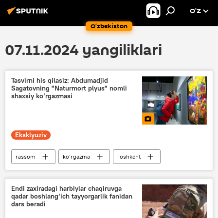
O’Z
O‘zbekiston
07.11.2024 yangiliklari
Tasvirni his qilasiz: Abdumadjid
Sagatovning "Naturmort plyus" nomli
shaxsiy ko‘rgazmasi
Eksklyuziv
rassom
ko‘rgazma
Toshkent
O‘zbekiston
Foto
Madaniyat
Multimedia
Endi zaxiradagi harbiylar chaqiruvga
qadar boshlang‘ich tayyorgarlik fanidan
dars beradi