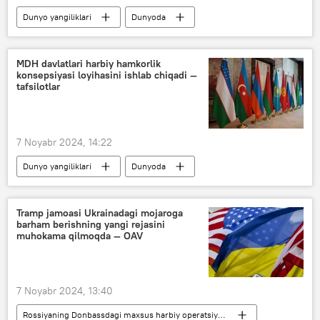
Dunyo yangiliklari
Dunyoda
Jamiyat
Rossiya
MDH
OAV
forum
"Rossiya Segodnya"
MDH davlatlari harbiy hamkorlik
konsepsiyasi loyihasini ishlab chiqadi —
tafsilotlar
7 Noyabr 2024, 14:22
Dunyo yangiliklari
Dunyoda
Siyosat
MDH
xavfsizlik
Vladimir Putin
Sergey Shoygu
Tramp jamoasi Ukrainadagi mojaroga
barham berishning yangi rejasini
Sergey Lebedev
muhokama qilmoqda — OAV
7 Noyabr 2024, 13:40
Rossiyaning Donbassdagi maxsus harbiy operatsiyasi