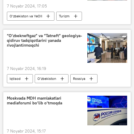
7 Noyabr 2024, 17:05
O‘zbekiston va YeOII
Turizm
YeOII
YeIK
tadbirkor
xizmat
“O‘zbekneftgaz” va “Tatneft” geologiya-
qidiruv tadqiqotlarini yanada
rivojlantirmoqchi
7 Noyabr 2024, 16:19
Iqtisod
O‘zbekiston
Rossiya
neft
O‘zbekneftgaz
Moskvada MDH mamlakatlari
mediaforumi bo‘lib o‘tmoqda
7 Noyabr 2024, 15:17