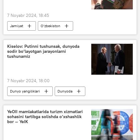
7 Noyabr 2024, 18:45
Jamiyat
O‘zbekiston
Shavkat Mirziyoyev
harbiy
maktab
ta’lim
Kiselov: Putinni tushunsak, dunyoda
sodir bo‘layotgan jarayonlarni
tushunamiz
7 Noyabr 2024, 18:00
Dunyo yangiliklari
Dunyoda
Rossiya
"Rossiya Segodnya"
Vladimir Putin
forum
YeOII mamlakatlarida turizm xizmatlari
sohasini tartibga solishda o‘xshashlik
bor — YeIK