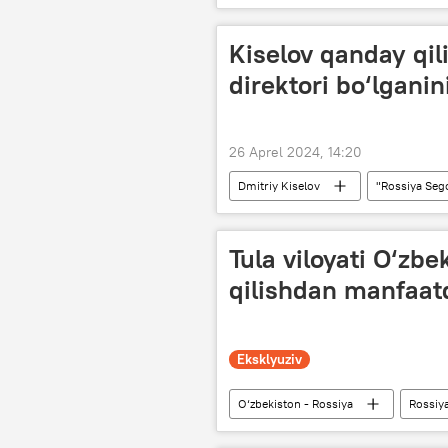
Kiselov qanday qil
direktori bo‘lganin
26 Aprel 2024, 14:20
Dmitriy Kiselov
"Rossiya Seg
Tula viloyati O‘zbe
qilishdan manfaat
Eksklyuziv
O‘zbekiston - Rossiya
Rossiy
Matbuot markazi video