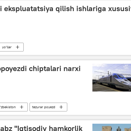
i ekspluatatsiya qilish ishlariga xusus
yo‘llar
poyezdi chiptalari narxi
‘zbekiston
tezurar poyezd
abz "Iqtisodiy hamkorlik