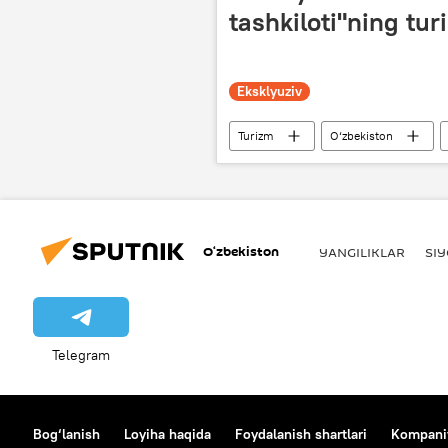
tashkiloti"ning turi
Eksklyuziv
Turizm
O‘zbekiston
O‘zbekiston
YANGILIKLAR
SI
Telegram
Bog‘lanish
Loyiha haqida
Foydalanish shartlari
Kompaniy