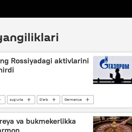
angiliklari
g Rossiyadagi aktivlarini
irdi
sug‘urta
G‘arb
Germaniya
oreya va bukmekerlikka
farmon