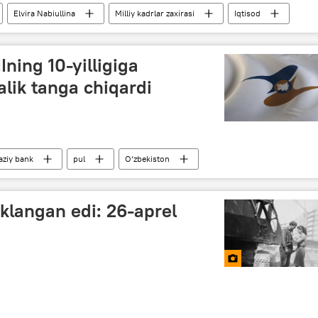
Elvira Nabiullina
Milliy kadrlar zaxirasi
Iqtisod
ning 10-yilligiga
lik tanga chiqardi
aziy bank
pul
O‘zbekiston
ston va YeOII
klangan edi: 26-aprel