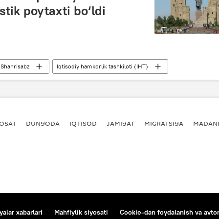
stik poytaxti bo‘ldi
Shahrisabz
Iqtisodiy hamkorlik tashkiloti (IHT)
YOSAT
DUNYODA
IQTISOD
JAMIYAT
MIGRATSIYA
MADANI
alar xabarlari
Mahfiylik siyosati
Cookie-dan foydalanish va avtom