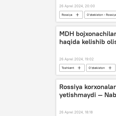
26 Aprel 2024, 20:00
Rossiya
O‘zbekiston - Rossiy
MDH bojxonachilar
haqida kelishib oli
26 Aprel 2024, 19:02
Toshkent
O‘zbekiston
Rossiya korxonalar
yetishmaydi — Nab
26 Aprel 2024, 18:18