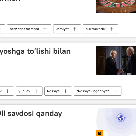
prezident farmoni
Jamiyat
bukmekerlik
yoshga to‘lishi bilan
v
yubiley
Rossiya
"Rossiya Segodnya"
II savdosi qanday