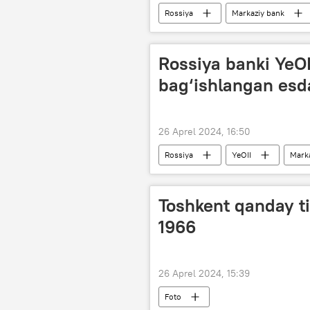
Rossiya
Markaziy bank
Rossiya banki YeOII
bag‘ishlangan esda
26 Aprel 2024, 16:50
Rossiya
YeOII
Mark
O‘zbekiston - Rossiya
O‘zbeki
Toshkent qanday ti
1966
26 Aprel 2024, 15:39
Foto