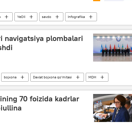
a
YeOII
savdo
Infografika
i navigatsiya plombalari
shdi
bojxona
Davlat bojxona qo‘mitasi
MDH
ining 70 foizida kadrlar
iullina