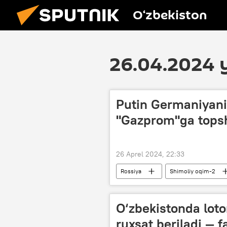
O‘zbekiston
26.04.2024 y
Putin Germaniyanin
"Gazprom"ga topsh
26 Aprel 2024, 22:33
Rossiya
Shimoliy oqim-2
Shvetsiya
Daniya
O‘zbekistonda lot
ruxsat beriladi — 