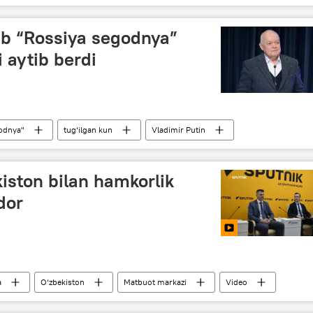
ib “Rossiya segodnya”
i aytib berdi
odnya"
tug‘ilgan kun
Vladimir Putin
kiston bilan hamkorlik
dor
a
O‘zbekiston
Matbuot markazi
Video