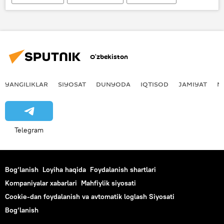
Shavkat Mirziyoyev
O‘zbekiston
YANGILIKLAR
SIYOSAT
DUNYODA
IQTISOD
JAMIYAT
M
Telegram
Bog‘lanish
Loyiha haqida
Foydalanish shartlari
Kompaniyalar xabarlari
Mahfiylik siyosati
Cookie-dan foydalanish va avtomatik loglash Siyosati
Bog‘lanish