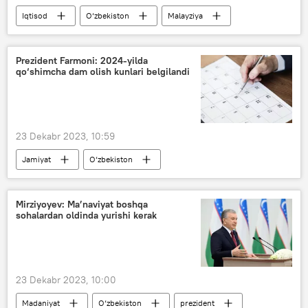
Iqtisod
O‘zbekiston
Malayziya
hamkorlik
Prezident Farmoni: 2024-yilda
qo‘shimcha dam olish kunlari belgilandi
23 Dekabr 2023, 10:59
Jamiyat
O‘zbekiston
dam olish kuni
farmon
prezident farmoni
Mirziyoyev: Ma’naviyat boshqa
sohalardan oldinda yurishi kerak
23 Dekabr 2023, 10:00
Madaniyat
O‘zbekiston
prezident