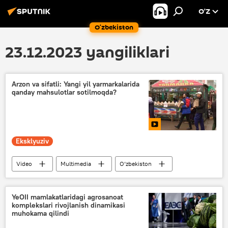
O’Z
O‘zbekiston
23.12.2023 yangiliklari
Arzon va sifatli: Yangi yil yarmarkalarida
qanday mahsulotlar sotilmoqda?
Eksklyuziv
Video
Multimedia
O‘zbekiston
Angren shahri
bozor
Yangi yil
YeOII mamlakatlaridagi agrosanoat
komplekslari rivojlanish dinamikasi
muhokama qilindi