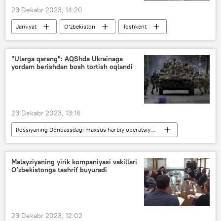
23 Dekabr 2023, 14:20
Jamiyat
O‘zbekiston
Toshkent
Transport vazirligi
“Ularga qarang”: AQShda Ukrainaga
yordam berishdan bosh tortish oqlandi
23 Dekabr 2023, 13:16
Rossiyaning Donbassdagi maxsus harbiy operatsiyasi
AQSh
Ukraina
Rossiya
Vladimir Zelenskiy
Malayziyaning yirik kompaniyasi vakillari
O‘zbekistonga tashrif buyuradi
23 Dekabr 2023, 12:02