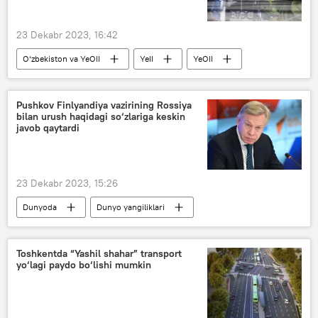
23 Dekabr 2023, 16:42
O‘zbekiston va YeOII
YeII
YeOII
Qishloq xo‘jaligi
Pushkov Finlyandiya vazirining Rossiya
bilan urush haqidagi so‘zlariga keskin
javob qaytardi
23 Dekabr 2023, 15:26
Dunyoda
Dunyo yangiliklari
Rossiya
Ukraina
NATO
Finlyandiya
Toshkentda “Yashil shahar” transport
yo‘lagi paydo bo‘lishi mumkin