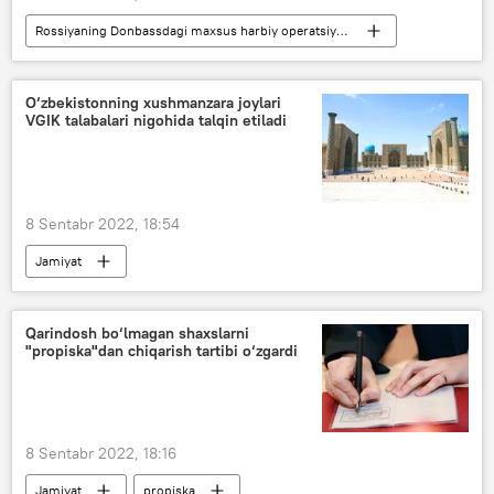
Rossiyaning Donbassdagi maxsus harbiy operatsiyasi
Donesk xalq respublikasi (DXR)
O‘zbekistonning xushmanzara joylari
VGIK talabalari nigohida talqin etiladi
8 Sentabr 2022, 18:54
Jamiyat
Gerasimov nomidagi Butunrossiya davlat kinematografiya instituti
“Ipak yo‘li durdonasi” Toshkent xalqaro kinofestivali
Qarindosh bo‘lmagan shaxslarni
"propiska"dan chiqarish tartibi o‘zgardi
8 Sentabr 2022, 18:16
Jamiyat
propiska