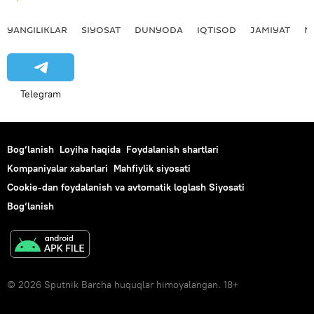
YANGILIKLAR
SIYOSAT
DUNYODA
IQTISOD
JAMIYAT
M
Telegram
Bog‘lanish
Loyiha haqida
Foydalanish shartlari
Kompaniyalar xabarlari
Mahfiylik siyosati
Cookie-dan foydalanish va avtomatik loglash Siyosati
Bog‘lanish
© 2026 Sputnik Barcha huquqlar himoyalangan. 18+