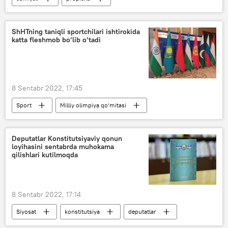
ShHTning taniqli sportchilari ishtirokida
katta fleshmob bo‘lib o‘tadi
8 Sentabr 2022, 17:45
Sport
Milliy olimpiya qo‘mitasi
Shanxay hamkorlik tashkiloti (ShHT)
Deputatlar Konstitutsiyaviy qonun
loyihasini sentabrda muhokama
qilishlari kutilmoqda
8 Sentabr 2022, 17:14
Siyosat
konstitutsiya
deputatlar