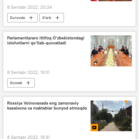
8 Sentabr 2022, 20:24
Dunyoda
G‘arb
Rejep Tayyip Erdog‘an
Parlamentlararo ittifoq O‘zbekistondagi
islohotlarni qo‘llab-quvvatladi
8 Sentabr 2022, 19:51
Siyosat
Parlamentlararo ittifoqqa a’zo davlatlar ayol rahbarlarining 14-sammiti
Shavkat Mirziyoyev
Rossiya Volnovaxada eng zamonaviy
kasalxona va maktablar bunyod etmoqda
8 Sentabr 2022, 19:31