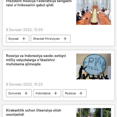
Prezident Rossiya Federatsiya kengashi
raisi o‘rinbosarini qabul qildi
8 Sentabr 2022, 15:59
Siyosat
Shavkat Mirziyoyev
Rossiya va Indoneziya savdo-sotiqni
milliy valyutalarga o‘tkazishni
muhokama qilmoqda
8 Sentabr 2022, 15:23
Dunyoda
Indoneziya
Rossiya
Kirakashlik uchun litsenziya olish
osonlashdi