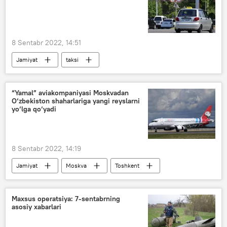
8 Sentabr 2022, 14:51
Jamiyat
taksi
“Yamal” aviakompaniyasi Moskvadan
O‘zbekiston shaharlariga yangi reyslarni
yo‘lga qo‘yadi
8 Sentabr 2022, 14:19
Jamiyat
Moskva
Toshkent
Namangan
aviareys
Maxsus operatsiya: 7-sentabrning
asosiy xabarlari