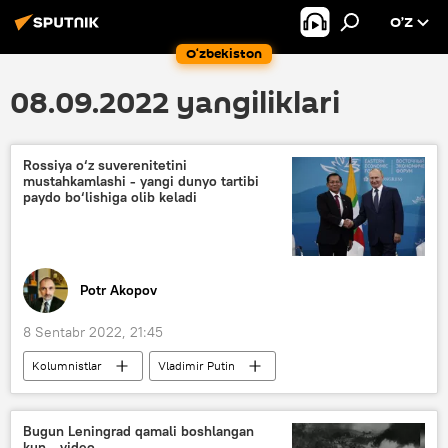
O’Z
O‘zbekiston
08.09.2022 yangiliklari
Rossiya o‘z suverenitetini
mustahkamlashi - yangi dunyo tartibi
paydo bo‘lishiga olib keladi
Potr Akopov
8 Sentabr 2022, 21:45
Kolumnistlar
Vladimir Putin
Vladivostok
Rossiya
Bugun Leningrad qamali boshlangan
kun - video