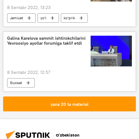
8 Sentabr 2022, 13:23
Jamiyat
yo‘l
ko‘prik
Bo‘stonliq tumani
Galina Karelova sammit ishtirokchilarini
Yevroosiyo ayollar forumiga taklif etdi
8 Sentabr 2022, 12:57
Siyosat
Parlamentlararo ittifoqqa a’zo davlatlar ayol rahbarlarining 14-sammiti
Toshkent
yana 20 ta material
O‘zbekiston