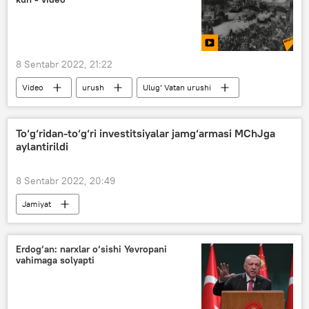
8 Sentabr 2022, 21:22
Video
urush
Ulug‘ Vatan urushi
To‘g‘ridan-to‘g‘ri investitsiyalar jamg‘armasi MChJga
aylantirildi
8 Sentabr 2022, 20:49
Jamiyat
O‘zbekiston to‘g‘ridan-to‘g‘ri investitsiyalar jamg‘armasi
Erdog‘an: narxlar o‘sishi Yevropani
vahimaga solyapti