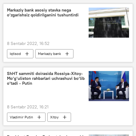
Markaziy bank asosiy stavka nega
o‘zgarishsiz qoldirilganini tushuntirdi
8 Sentabr 2022, 16:52
Iqtisod
Markaziy bank
asosiy stavka
ShHT sammiti doirasida Rossiya-Xitoy-
Mo‘g‘uliston rahbarlari uchrashuvi bo‘lib
o‘tadi - Putin
8 Sentabr 2022, 16:21
Vladimir Putin
Xitoy
ShHT-2022: Samarqand sammiti
Rossiya