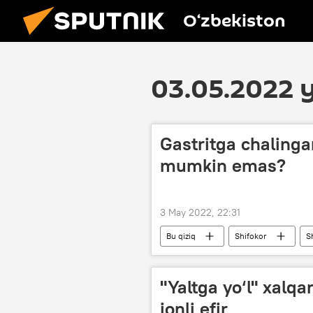
O‘zbekiston
03.05.2022 y
Gastritga chalinga
mumkin emas?
3 May 2022, 22:31
Bu qiziq
Shifokor
S
kasallik
Diyeta
"Yaltga yo‘l" xalqar
jonli efir