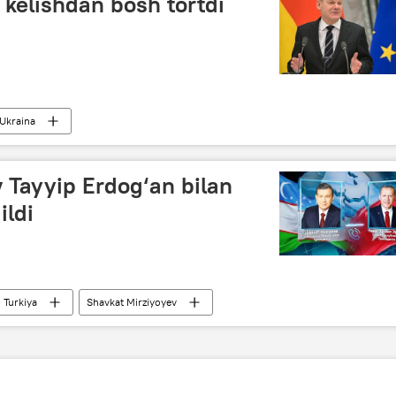
 kelishdan bosh tortdi
Ukraina
 Tayyip Erdog‘an bilan
ildi
Turkiya
Shavkat Mirziyoyev