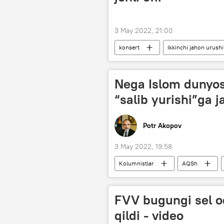
3 May 2022, 21:00
konsert
Ikkinchi jahon urushi
Nega Islom dunyos
“salib yurishi”ga j
Potr Akopov
3 May 2022, 19:58
Kolumnistlar
AQSh
FVV bugungi sel o
qildi - video