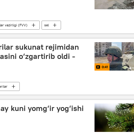
ar vazirligi (FVV)
sel
rilar sukunat rejimidan
sini o‘zgartirib oldi -
0:41
rilar
ay kuni yomg‘ir yog‘ishi