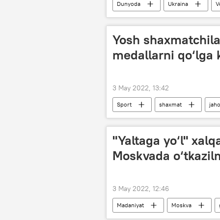
Dunyoda
Ukraina
V
Yosh shaxmatchila
medallarni qo‘lga k
3 May 2022, 13:42
Sport
shaxmat
jah
"Yaltaga yo‘l" xalq
Moskvada o‘tkazi
3 May 2022, 12:46
Madaniyat
Moskva