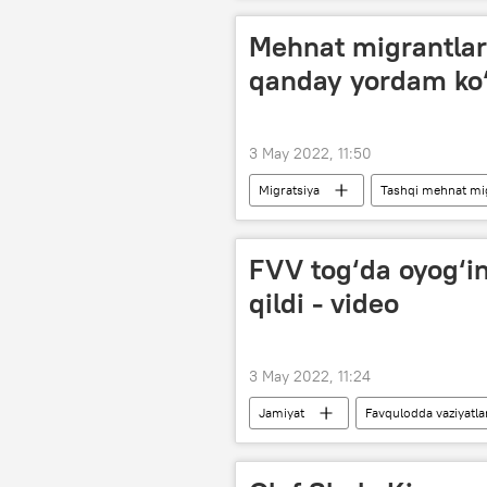
Mehnat migrantlari
qanday yordam ko‘
3 May 2022, 11:50
Migratsiya
Tashqi mehnat mig
bir martalik yordam puli
FVV tog‘da oyog‘in
qildi - video
3 May 2022, 11:24
Jamiyat
Favqulodda vaziyatlar