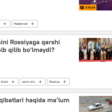
3:30:26
Madaniyat
ini Rossiyaga qarshi
alb qilib bo‘lmaydi?
G‘arb
islom dini
Rossiya
qibatlari haqida ma’lum