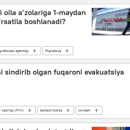
 oila a’zolariga 1-maydan
rsatila boshlanadi?
ratsiyasi agentligi
Migratsiya
i sindirib olgan fuqaroni evakuatsiya
 vazirligi (FVV)
baxtsiz hodisa
yordam