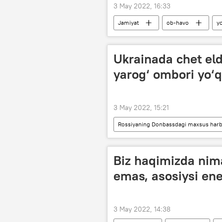
3 May 2022, 16:33
Jamiyat
ob-havo
y
Ukrainada chet eld
yarog‘ ombori yo‘q 
3 May 2022, 15:21
Rossiyaning Donbassdagi maxsus harbi
qurol-yarog‘
Rossiya
Biz haqimizda nima
emas, asosiysi ene
3 May 2022, 14:38