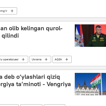
omg‘ir
an olib kelingan qurol-
qilindi
y operatsiyasi
Ukraina
AQSh
 deb o‘ylashlari qiziq
rgiya ta’minoti - Vengriya