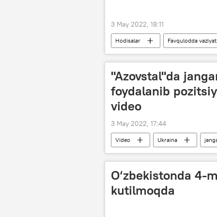
3 May 2022, 18:11
Hodisalar
Favqulodda vaziyatl
"Azovstal"da janga
foydalanib pozitsiya
video
3 May 2022, 17:44
Video
Ukraina
janga
O‘zbekistonda 4-m
kutilmoqda