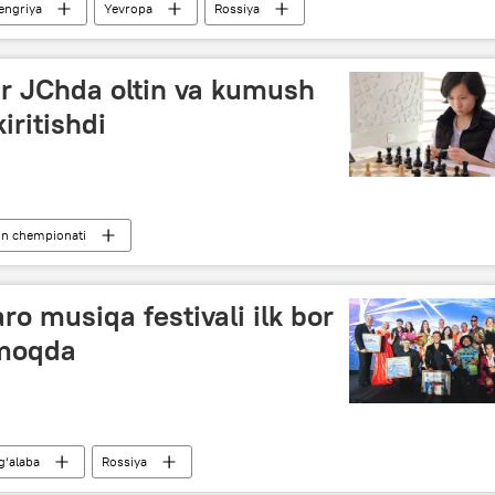
engriya
Yevropa
Rossiya
r JChda oltin va kumush
iritishdi
on chempionati
aro musiqa festivali ilk bor
lmoqda
g‘alaba
Rossiya