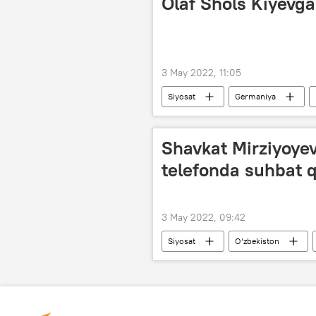
Olaf Shols Kiyevga
3 May 2022, 11:05
Siyosat
Germaniya
Shavkat Mirziyoyev
telefonda suhbat q
3 May 2022, 09:42
Siyosat
O‘zbekiston
Rejep Tayyip Erdog‘an