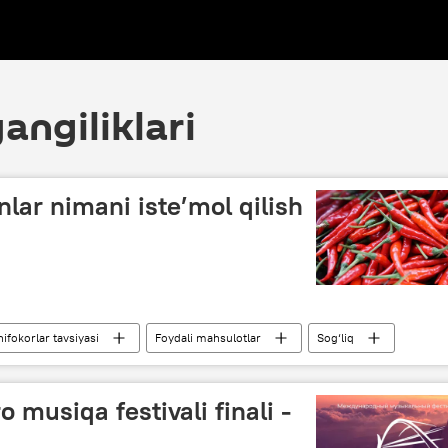
angiliklari
nlar nimani iste’mol qilish
hifokorlar tavsiyasi
Foydali mahsulotlar
Sog‘liq
o musiqa festivali finali -