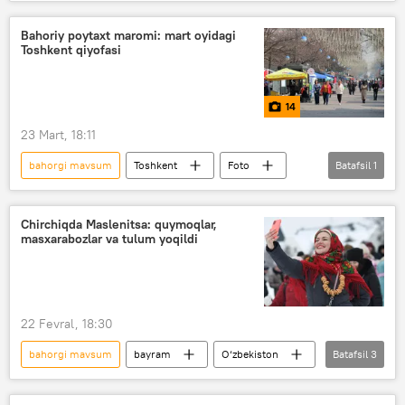
daraxt
“Yashil makon” umummilliy loyihasi
Bahoriy poytaxt maromi: mart oyidagi
Toshkent qiyofasi
14
23 Mart, 18:11
bahorgi mavsum
Toshkent
Foto
Batafsil
1
Amir Temur xiyoboni
Chirchiqda Maslenitsa: quymoqlar,
masxarabozlar va tulum yoqildi
22 Fevral, 18:30
bahorgi mavsum
bayram
O‘zbekiston
Batafsil
3
Jamiyat
Rossotrudnichestvo