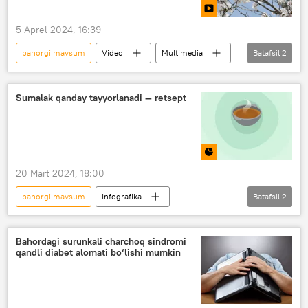
5 Aprel 2024, 16:39
bahorgi mavsum
Video
Multimedia
Batafsil
2
O‘zbekiston
Toshkent
Sumalak qanday tayyorlanadi — retsept
20 Mart 2024, 18:00
bahorgi mavsum
Infografika
Batafsil
2
O‘zbekiston
Navro‘z
Bahordagi surunkali charchoq sindromi
qandli diabet alomati bo‘lishi mumkin