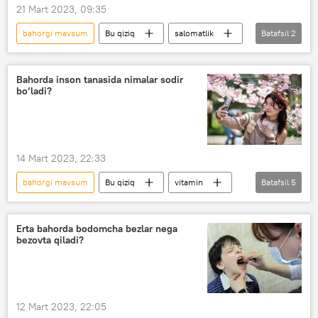
21 Mart 2023, 09:35
bahorgi mavsum
Bu qiziq
salomatlik
Batafsil
2
qandli diabet
gepatit
Bahorda inson tanasida nimalar sodir
bo‘ladi?
14 Mart 2023, 22:33
bahorgi mavsum
Bu qiziq
vitamin
Batafsil
5
Sog‘liq
Foydali
Foydali mahsulotlar
Doktor maslahati
Erta bahorda bodomcha bezlar nega
bezovta qiladi?
Shifokorlar tavsiyasi
12 Mart 2023, 22:05