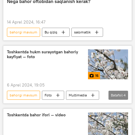
Nega bahor oftobidan saqlanish kerak?
san’at
ko‘rgazma
14 Aprel 2024, 16:47
bahorgi mavsum
Bu qiziq
salomatlik
Toshkentda hukm surayotgan bahoriy
kayfiyat — foto
15
6 Aprel 2024, 19:05
bahorgi mavsum
Foto
Multimedia
Batafsil
4
O‘zbekiston
Toshkent
poytaxt
bog‘
Toshkentda bahor ifori — video