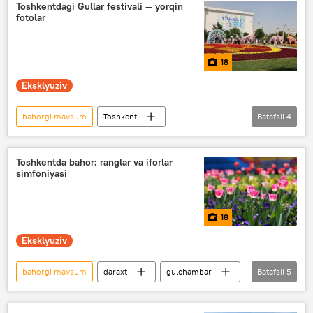
Qish
Toshkentdagi Gullar festivali — yorqin
fotolar
18
Eksklyuziv
bahorgi mavsum
Toshkent
Batafsil
4
Xalqaro gullar festivali
festival
ekologiya
Madaniyat
Toshkentda bahor: ranglar va iforlar
simfoniyasi
18
Eksklyuziv
bahorgi mavsum
daraxt
gulchambar
Batafsil
5
Toshkent
Multimedia
Foto