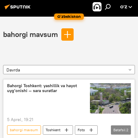
O’Z
O‘zbekiston
bahorgi mavsum
Davrda
Bahorgi Toshkent: yashillik va hayot
uyg‘onishi — sara suratlar
5 Aprel, 19:21
bahorgi mavsum
Toshkent
Foto
Batafsil
2