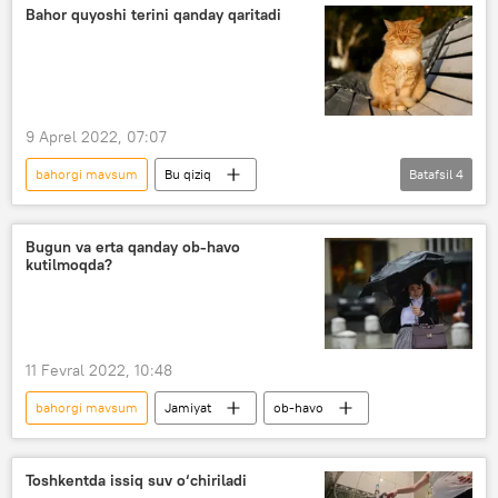
Bahor quyoshi terini qanday qaritadi
9 Aprel 2022, 07:07
bahorgi mavsum
Bu qiziq
Batafsil
4
Quyosh, Oy, kosmos
Foydali
Sog‘liq
Shifokorlar tavsiyasi
Bugun va erta qanday ob-havo
kutilmoqda?
11 Fevral 2022, 10:48
bahorgi mavsum
Jamiyat
ob-havo
Toshkentda issiq suv o‘chiriladi