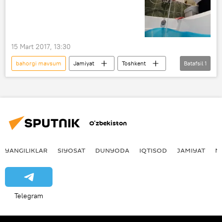
15 Mart 2017, 13:30
bahorgi mavsum
Jamiyat
Toshkent
Batafsil
1
issiq suv o‘chirilishi
O‘zbekiston
YANGILIKLAR
SIYOSAT
DUNYODA
IQTISOD
JAMIYAT
M
Telegram