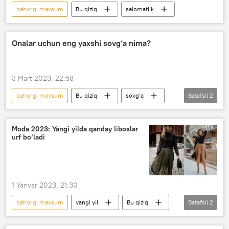
bahorgi mavsum
Bu qiziq
salomatlik
Onalar uchun eng yaxshi sovg‘a nima?
3 Mart 2023, 22:58
bahorgi mavsum
Bu qiziq
sovg‘a
Batafsil
2
Ayollar
Foydali
Moda 2023: Yangi yilda qanday liboslar
urf bo‘ladi
1 Yanvar 2023, 21:30
bahorgi mavsum
yangi yil
Bu qiziq
Batafsil
2
moda laboratoriyasi
Qish