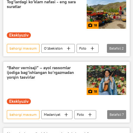
bog‘
istirohat bog‘lari
Tog‘lardagi ko‘klam nafasi - eng sara
suratlar
18
Eksklyuziv
bahorgi mavsum
O‘zbekiston
Foto
Batafsil
2
Multimedia
Toshkent viloyati
“Bahor vernisaji” – ayol rassomlar
ijodiga bag‘ishlangan ko‘rgazmadan
yorqin tasvirlar
18
Eksklyuziv
bahorgi mavsum
Madaniyat
Foto
Batafsil
7
Multimedia
O‘zbekiston
Toshkent
rassom
Ayollar