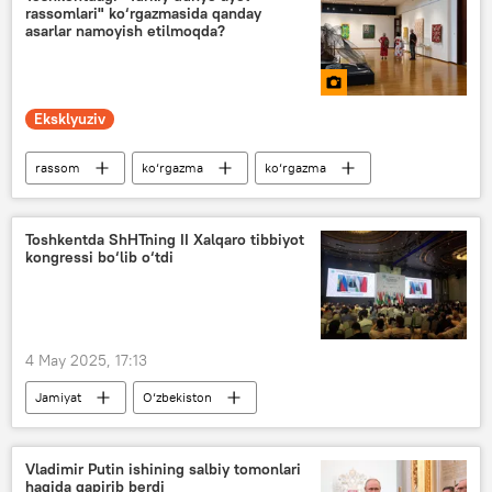
rassomlari" ko‘rgazmasida qanday
Ulug‘ Vatan urushi
asarlar namoyish etilmoqda?
Ulug‘ Vatan urushidagi G‘alabaning 80-yilligi
Eksklyuziv
rassom
ko‘rgazma
ko‘rgazma
Toshkent
Foto
Multimedia
Toshkentda ShHTning II Xalqaro tibbiyot
kongressi bo‘lib o‘tdi
4 May 2025, 17:13
Jamiyat
O‘zbekiston
Shanxay hamkorlik tashkiloti (ShHT)
anjuman
Sog‘liqni saqlash vazirligi (SSV)
Vladimir Putin ishining salbiy tomonlari
haqida gapirib berdi