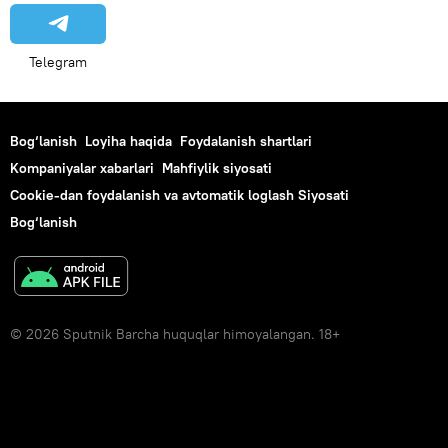
Telegram
Bog‘lanish
Loyiha haqida
Foydalanish shartlari
Kompaniyalar xabarlari
Mahfiylik siyosati
Cookie-dan foydalanish va avtomatik loglash Siyosati
Bog‘lanish
© 2026 Sputnik Barcha huquqlar himoyalangan. 18+