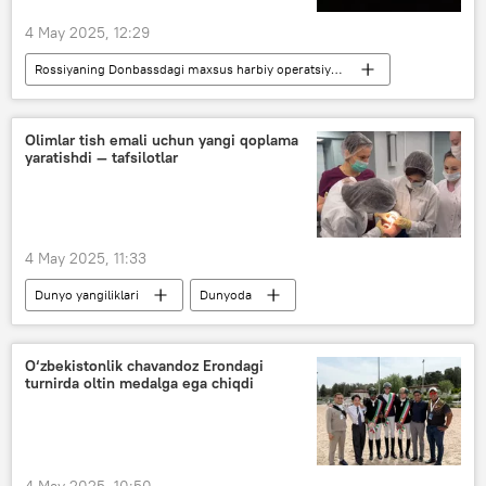
4 May 2025, 12:29
Rossiyaning Donbassdagi maxsus harbiy operatsiyasi
Dunyo yangiliklari
Dunyoda
Rossiya
Ukraina
Olimlar tish emali uchun yangi qoplama
yaratishdi — tafsilotlar
4 May 2025, 11:33
Dunyo yangiliklari
Dunyoda
Rossiya
olimlar
tadqiqot
O‘zbekistonlik chavandoz Erondagi
turnirda oltin medalga ega chiqdi
4 May 2025, 10:50