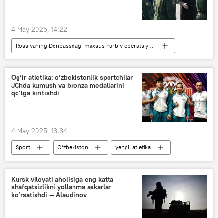
4 May 2025, 14:22
Rossiyaning Donbassdagi maxsus harbiy operatsiyasi
Dunyo yangiliklari
Dunyoda
Rossiya
Ukraina
Vladimir Putin
Og‘ir atletika: o‘zbekistonlik sportchilar
JChda kumush va bronza medallarini
Moskva
yadro quroli
qo‘lga kiritishdi
4 May 2025, 13:34
Sport
O‘zbekiston
yengil atletika
Kursk viloyati aholisiga eng katta
shafqatsizlikni yollanma askarlar
ko‘rsatishdi — Alaudinov