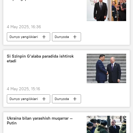
4 May 2025, 16:36
Dunyo yangiliklari
Dunyoda
Rossiya
Vladimir Putin
intervyu
Si Szinpin G‘alaba paradida ishtirok
etadi
4 May 2025, 15:16
Dunyo yangiliklari
Dunyoda
Rossiya
Moskva
Xitoy
Si Szinpin
tashrif
Ukraina bilan yarashish muqarrar —
Putin