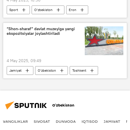
Sport
O‘zbekiston
Eron
Ot sporti
“Shon-sharaf” davlat muzeyiga yangi
ekspozitsiyalar joylashtiriladi
4 May 2025, 09:49
Jamiyat
O‘zbekiston
Toshkent
muzey
g‘alaba
G‘alabaning 80-yilligi
Ulug‘ Vatan urushidagi G‘alabaning 80-yilligi
O‘zbekiston
YANGILIKLAR
SIYOSAT
DUNYODA
IQTISOD
JAMIYAT
M