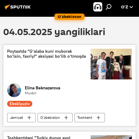
O’Z
O‘zbekiston
04.05.2025 yangiliklari
Poytaxtda "G‘alaba kuni muborak
bo‘lsin, faxriy!" aksiyasi bo‘lib o‘tmoqda
Elina Beknazarova
Muxbir
Eksklyuziv
Jamiyat
O‘zbekiston
Toshkent
Rossotrudnichestvo
G‘alabaning 80-yilligi
xotira
G‘alaba bayrami
g‘alaba
Toshkentdagi "Turkiy dunyo ayol