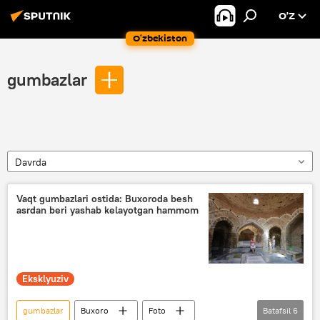
O’Z
O‘zbekiston
gumbazlar
Davrda
Vaqt gumbazlari ostida: Buxoroda besh
asrdan beri yashab kelayotgan hammom
Eksklyuziv
gumbazlar
Buxoro
Foto
Batafsil
6