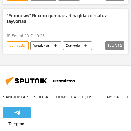
qadimiy
O‘zbekiston
sayyohlar
Turizm
turistlar
turizm
"Euronews" Buxoro gumbazlari haqida ko‘rsatuv
tayyorladi
15 Fevral 2017, 19:23
gumbazlar
Yangiliklar
Dunyoda
Batafsil
2
Buxoro
Euronews
O‘zbekiston
YANGILIKLAR
SIYOSAT
DUNYODA
IQTISOD
JAMIYAT
M
Telegram