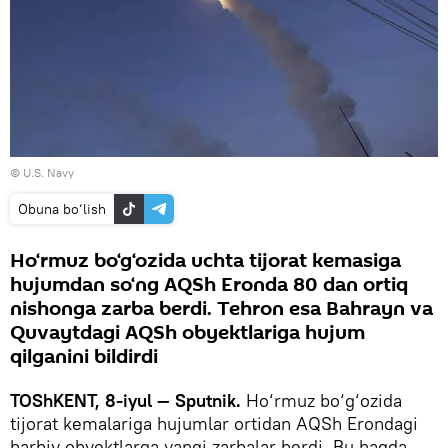
© U.S. Navy
Obuna bo‘lish
Ho‘rmuz bo‘g‘ozida uchta tijorat kemasiga
hujumdan so‘ng AQSh Eronda 80 dan ortiq
nishonga zarba berdi. Tehron esa Bahrayn va
Quvaytdagi AQSh obyektlariga hujum
qilganini bildirdi
TOShKENT, 8-iyul — Sputnik.
Ho‘rmuz bo‘g‘ozida
tijorat kemalariga hujumlar ortidan AQSh Erondagi
harbiy obyektlarga yangi zarbalar berdi. Bu haqda