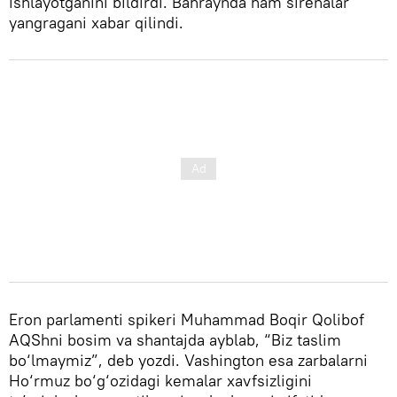
ishlayotganini bildirdi. Bahraynda ham sirenalar
yangragani xabar qilindi.
Eron parlamenti spikeri Muhammad Boqir Qolibof
AQShni bosim va shantajda ayblab, “Biz taslim
bo‘lmaymiz”, deb yozdi. Vashington esa zarbalarni
Ho‘rmuz bo‘g‘ozidagi kemalar xavfsizligini