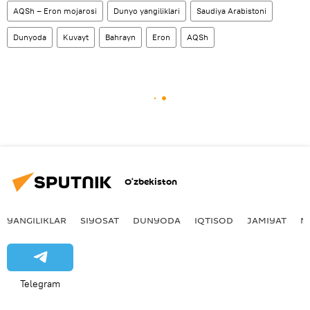
AQSh – Eron mojarosi
Dunyo yangiliklari
Saudiya Arabistoni
Dunyoda
Kuvayt
Bahrayn
Eron
AQSh
O‘zbekiston
YANGILIKLAR
SIYOSAT
DUNYODA
IQTISOD
JAMIYAT
M
Telegram