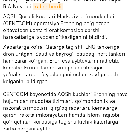
RIA Novosti
xabar berdi
.
AQSh Qurolli kuchlari Markaziy qo‘mondonligi
(CENTCOM) operatsiya Eronning bo‘g‘ozdan
o‘tayotgan uchta tijorat kemasiga qarshi
harakatlariga javoban o‘tkazilganini bildirdi.
Xabarlarga ko‘ra, Qatarga tegishli LNG tankeriga
dron urilgan, Saudiya bayrog‘i ostidagi neft tankeri
ham zarar ko‘rgan. Eron esa ayblovlarni rad etib,
kemalar Eron bilan muvofiqlashtirilmagan
yo‘nalishlardan foydalangani uchun xavfga duch
kelganini bildirgan.
CENTCOM bayonotida AQSh kuchlari Eronning havo
hujumidan mudofaa tizimlari, qo‘mondonlik va
nazorat tarmoqlari, qirg‘oq radarlari, kemalarga
qarshi raketa imkoniyatlari hamda Islom inqilobi
qo‘riqchilari korpusiga tegishli kichik katerlarga
zarba bergani aytildi.