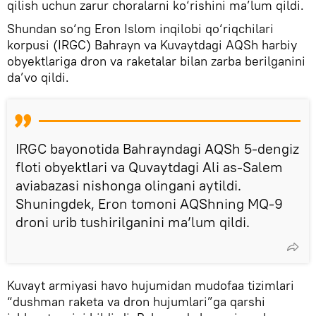
qilish uchun zarur choralarni ko‘rishini ma’lum qildi.
Shundan so‘ng Eron Islom inqilobi qo‘riqchilari
korpusi (IRGC) Bahrayn va Kuvaytdagi AQSh harbiy
obyektlariga dron va raketalar bilan zarba berilganini
da’vo qildi.
IRGC bayonotida Bahrayndagi AQSh 5-dengiz
floti obyektlari va Quvaytdagi Ali as-Salem
aviabazasi nishonga olingani aytildi.
Shuningdek, Eron tomoni AQShning MQ-9
droni urib tushirilganini ma’lum qildi.
Kuvayt armiyasi havo hujumidan mudofaa tizimlari
“dushman raketa va dron hujumlari”ga qarshi