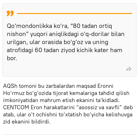
Qo‘mondonlikka ko‘ra, “80 tadan ortiq
nishon” yuqori aniqlikdagi o‘q-dorilar bilan
urilgan, ular orasida bo‘g‘oz va uning
atrofidagi 60 tadan ziyod kichik kater ham
bor.
AQSh tomoni bu zarbalardan maqsad Eronni
Ho‘rmuz bo‘g‘ozida tijorat kemalariga tahdid qilish
imkoniyatidan mahrum etish ekanini ta’kidladi.
CENTCOM Eron harakatlarini “asossiz va xavfli” deb
atab, ular o‘t ochishni to‘xtatish bo‘yicha kelishuvga
zid ekanini bildirdi.