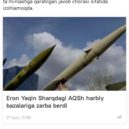
ta’minlashga qaratilgan javob chorasi sifatida
izohlamoqda.
Eron Yaqin Sharqdagi AQSh harbiy
bazalariga zarba berdi
27 Iyun, 11:58