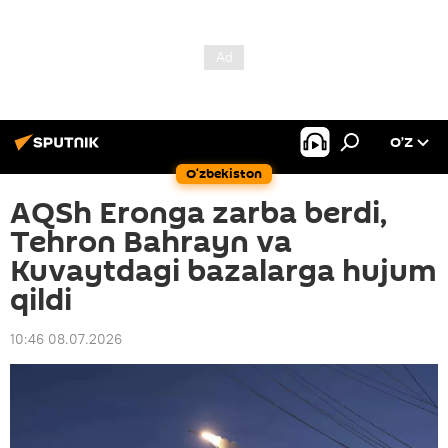
O’Z
O‘zbekiston
AQSh Eronga zarba berdi,
Tehron Bahrayn va
Kuvaytdagi bazalarga hujum
qildi
10:46 08.07.2026