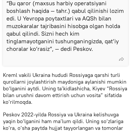
“Bu qaror (maxsus harbiy operatsiyani
boshlash haqida — tahr.) qabul qilinishi lozim
edi. U Yevropa poytaxtlari va AQSh bilan
muzokaralar tajribasini hisobga olgan holda
qabul qilindi. Sizni hech kim
tinglamayotganini tushunganingizda, qat’iy
choralar ko‘rasiz”, — dedi Peskov.
Kreml vakili Ukraina hududi Rossiyaga qarshi turli
qurollarni joylashtirish maydoniga aylanishi mumkin
bo‘lganini aytdi. Uning ta’kidlashicha, Kiyev “Rossiya
bilan urushni davom ettirish uchun vosita” sifatida
ko‘rilmoqda.
Peskov 2022-yilda Rossiya va Ukraina kelishuvga
yaqin bo‘lganini ham ma’lum qildi. Uning so‘zlariga
ko‘ra, o‘sha paytda hujjat tayyorlangan va tomonlar