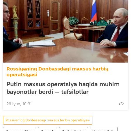
Rossiyaning Donbassdagi maxsus harbiy
operatsiyasi
Putin maxsus operatsiya haqida muhim
bayonotlar berdi — tafsilotlar
29 Iyun, 10:31
Rossiyaning Donbassdagi maxsus harbiy operatsiyasi