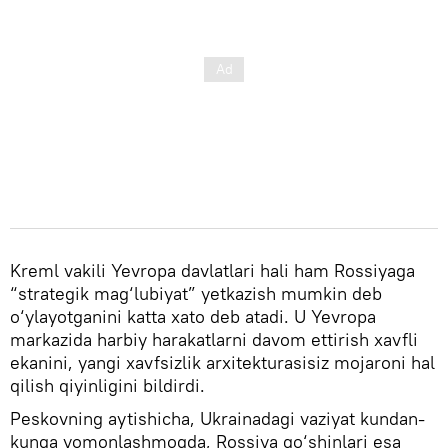
Kreml vakili Yevropa davlatlari hali ham Rossiyaga
“strategik mag‘lubiyat” yetkazish mumkin deb
o‘ylayotganini katta xato deb atadi. U Yevropa
markazida harbiy harakatlarni davom ettirish xavfli
ekanini, yangi xavfsizlik arxitekturasisiz mojaroni hal
qilish qiyinligini bildirdi.
Peskovning aytishicha, Ukrainadagi vaziyat kundan-
kunga yomonlashmoqda, Rossiya qo‘shinlari esa