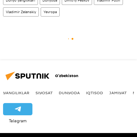
Dunyo yangiliklari
Dunyoda
Dmitriy Peskov
Vladimir Putin
Vladimir Zelenskiy
Yevropa
O‘zbekiston
YANGILIKLAR
SIYOSAT
DUNYODA
IQTISOD
JAMIYAT
M
Telegram