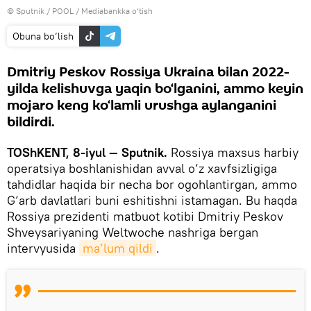
© Sputnik / POOL
/
Mediabankka o‘tish
Obuna bo‘lish
Dmitriy Peskov Rossiya Ukraina bilan 2022-
yilda kelishuvga yaqin bo‘lganini, ammo keyin
mojaro keng ko‘lamli urushga aylanganini
bildirdi.
TOShKENT, 8-iyul — Sputnik.
Rossiya maxsus harbiy
operatsiya boshlanishidan avval o‘z xavfsizligiga
tahdidlar haqida bir necha bor ogohlantirgan, ammo
G‘arb davlatlari buni eshitishni istamagan. Bu haqda
Rossiya prezidenti matbuot kotibi Dmitriy Peskov
Shveysariyaning Weltwoche nashriga bergan
intervyusida
ma’lum qildi
.