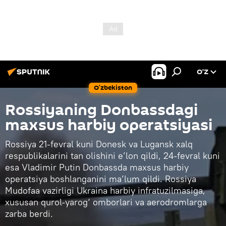
O’Z
O‘zbekiston
Rossiyaning Donbassdagi
maxsus harbiy operatsiyasi
Rossiya 21-fevral kuni Donesk va Lugansk xalq
respublikalarini tan olishini e’lon qildi, 24-fevral kuni
esa Vladimir Putin Donbassda maxsus harbiy
operatsiya boshlanganini ma’lum qildi. Rossiya
Mudofaa vazirligi Ukraina harbiy infratuzilmasiga,
xususan qurol-yarog‘ omborlari va aerodromlarga
zarba berdi.