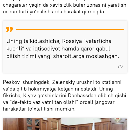
chegaralar yaqinida xavfsizlik bufer zonasini yaratish
uchun turli yo‘nalishlarda harakat qilmoqda.
Uning ta’kidlashicha, Rossiya “yetarlicha
kuchli” va iqtisodiyot hamda qaror qabul
qilish tizimi yangi sharoitlarga moslashgan.
Peskov, shuningdek, Zelenskiy urushni to‘xtatishni
va’da qilib hokimiyatga kelganini eslatdi. Uning
fikricha, Kiyev qo‘shinlarini Donbassdan olib chiqishi
va “de-fakto vaziyatni tan olishi” orqali jangovar
harakatlar to‘xtatilishi mumkin.