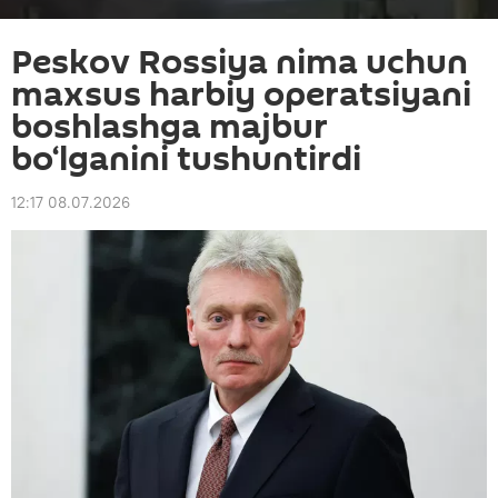
Peskov Rossiya nima uchun
maxsus harbiy operatsiyani
boshlashga majbur
bo‘lganini tushuntirdi
12:17 08.07.2026