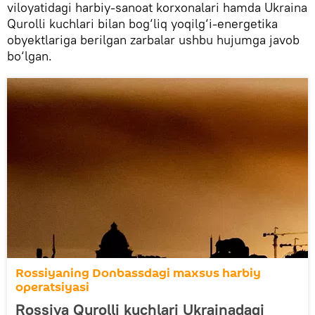
viloyatidagi harbiy-sanoat korxonalari hamda Ukraina
Qurolli kuchlari bilan bog‘liq yoqilg‘i-energetika
obyektlariga berilgan zarbalar ushbu hujumga javob
bo‘lgan.
Rossiyaning Donbassdagi maxsus harbiy
operatsiyasi
Rossiya Qurolli kuchlari Ukrainadagi