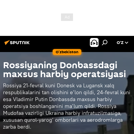
O’Z
O‘zbekiston
Rossiyaning Donbassdagi
maxsus harbiy operatsiyasi
Rossiya 21-fevral kuni Donesk va Lugansk xalq
respublikalarini tan olishini e’lon qildi, 24-fevral kuni
esa Vladimir Putin Donbassda maxsus harbiy
operatsiya boshlanganini ma’lum qildi. Rossiya
Mudofaa vazirligi Ukraina harbiy infratuzilmasiga,
xususan qurol-yarog‘ omborlari va aerodromlarga
zarba berdi.