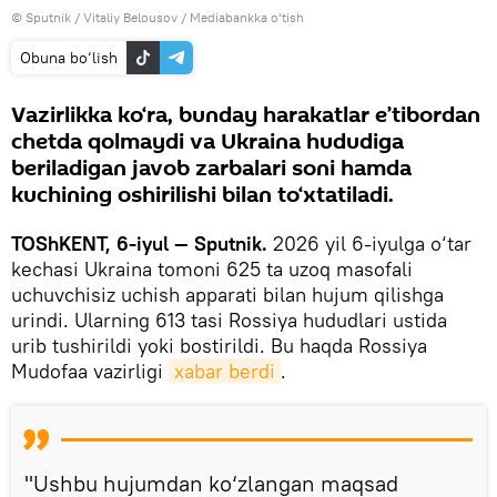
© Sputnik / Vitaliy Belousov
/
Mediabankka o‘tish
Obuna bo‘lish
Vazirlikka ko‘ra, bunday harakatlar e’tibordan
chetda qolmaydi va Ukraina hududiga
beriladigan javob zarbalari soni hamda
kuchining oshirilishi bilan to‘xtatiladi.
TOShKENT, 6-iyul — Sputnik.
2026 yil 6-iyulga o‘tar
kechasi Ukraina tomoni 625 ta uzoq masofali
uchuvchisiz uchish apparati bilan hujum qilishga
urindi. Ularning 613 tasi Rossiya hududlari ustida
urib tushirildi yoki bostirildi. Bu haqda Rossiya
Mudofaa vazirligi
xabar berdi
.
"Ushbu hujumdan ko‘zlangan maqsad