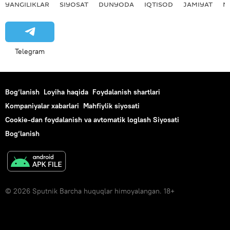
YANGILIKLAR
SIYOSAT
DUNYODA
IQTISOD
JAMIYAT
M
Telegram
Bog‘lanish
Loyiha haqida
Foydalanish shartlari
Kompaniyalar xabarlari
Mahfiylik siyosati
Cookie-dan foydalanish va avtomatik loglash Siyosati
Bog‘lanish
© 2026 Sputnik Barcha huquqlar himoyalangan. 18+