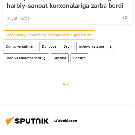
harbiy-sanoat korxonalariga zarba berdi
6 Iyul, 12:55
Rossiyaning Donbassdagi maxsus harbiy operatsiyasi
Dunyo yangiliklari
Dunyoda
Dron
uchuvchisiz qurilma
Rossiya Mudofaa vazirligi
Ukraina
Rossiya
O‘zbekiston