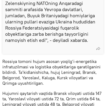
Zelenskiyning NATOning Anqaradagi
sammiti arafasida Yevropa davlatlari,
jumladan, Buyuk Britaniyadagi homiylariga
ularning pullari evaziga Ukraina hududidan
Rossiya Federatsiyasidagi fuqarolik
obyektlariga zarba berishga tayyorligini
namoyish etish edi", - deyiladi xabarda.
Rossiya tomoni hujum asosan yoqilg‘i-energetika
infratuzilmasi va logistika obyektlariga qaratilganini
bildirdi. Ta’kidlanishicha, hujuj Leningrad, Bransk,
Belgorod, Yaroslavl, Kaluga, Kursk viloyatlari va
Qrimga uyushtirilgan.
Hujumni qaytarish vaqtida Bransk viloyati ustida 147
ta, Yaroslavl viloyati ustida 72 ta, Qrim ustida 64 ta,
Leningrad viloyati ustida 48 ta, Belgorod viloyati