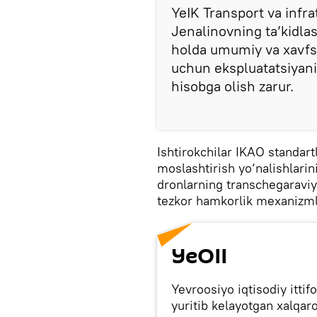
YeIK Transport va infr
Jenalinovning ta’kidla
holda umumiy va xavfsi
uchun ekspluatatsiyani
hisobga olish zarur.
Ishtirokchilar IKAO standartl
moslashtirish yo‘nalishlarin
dronlarning transchegaraviy 
tezkor hamkorlik mexanizmlar
YeOII
Yevroosiyo iqtisodiy ittif
yuritib kelayotgan xalqaro