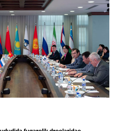
ududida fuqarolik dronlaridan