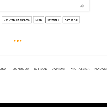
uchuvchisiz qurilma
Dron
xavfsizlik
hamkorlik
YOSAT
DUNYODA
IQTISOD
JAMIYAT
MIGRATSIYA
MADANI