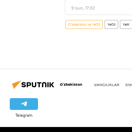
9 Iyun, 17:02
O‘zbekiston va YeOII
YeOII
YeIK
O‘zbekiston
YANGILIKLAR
SI
Telegram