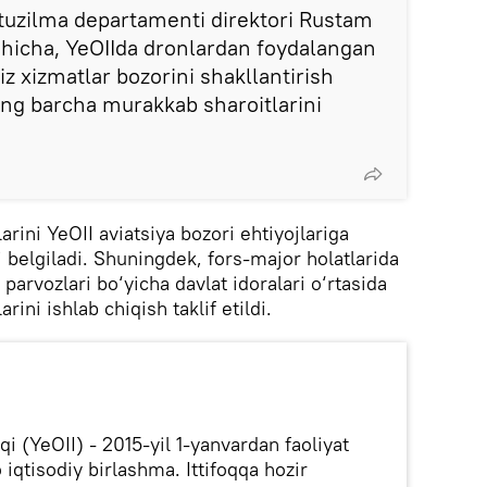
atuzilma departamenti direktori Rustam
shicha, YeOIIda dronlardan foydalangan
z xizmatlar bozorini shakllantirish
ng barcha murakkab sharoitlarini
arini YeOII aviatsiya bozori ehtiyojlariga
i belgiladi. Shuningdek, fors-major holatlarida
parvozlari bo‘yicha davlat idoralari o‘rtasida
ini ishlab chiqish taklif etildi.
oqi (YeOII) - 2015-yil 1-yanvardan faoliyat
 iqtisodiy birlashma. Ittifoqqa hozir