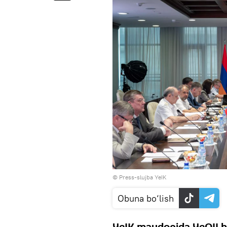
© Press-slujba YeIK
Obuna bo‘lish
YeIK maydonida YeOII h