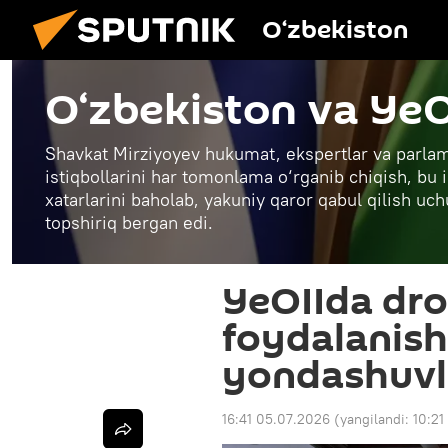
O‘zbekiston
O‘zbekiston va YeO
Shavkat Mirziyoyev hukumat, ekspertlar va parlam
istiqbollarini har tomonlama o‘rganib chiqish, bu i
xatarlarini baholab, yakuniy qaror qabul qilish uch
topshiriq bergan edi.
YeOIIda dro
foydalanish
yondashuvla
16:41 05.07.2026
(yangilandi:
10:21