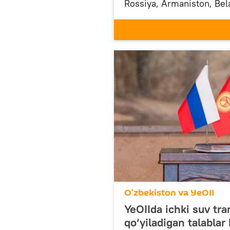
Rossiya, Armaniston, Bela
O‘zbekiston 2020-yilda Y
Moldova, Kuba, Eron ham
O‘zbekiston va YeOII
YeOIIda ichki suv tra
qo‘yiladigan talablar 