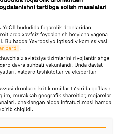
ydalanishni tartibga solish masalalari
k.
YeOII hududida fuqarolik dronlaridan
oitlarda xavfsiz foydalanish bo‘yicha yagona
di. Bu haqda Yevroosiyo iqtisodiy komissiyasi
ar berdi
.
uvchisiz aviatsiya tizimlarini rivojlantirishga
lqaro davra suhbati yakunlandi. Unda davlat
atlari, xalqaro tashkilotlar va ekspertlar
si dronlarni kritik omillar ta’sirida qo‘llash
iqlim, murakkab geografik sharoitlar, mojarolar
zonalari, cheklangan aloqa infratuzilmasi hamda
o‘rib chiqildi.