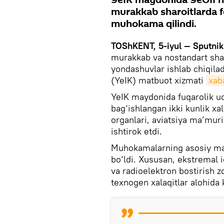
murakkab sharoitlarda fo
muhokama qilindi.
TOShKENT, 5-iyul — Sputni
murakkab va nostandart shar
yondashuvlar ishlab chiqila
(YeIK) matbuot xizmati
xab
YeIK maydonida fuqarolik uch
bag‘ishlangan ikki kunlik xa
organlari, aviatsiya ma’muriy
ishtirok etdi.
Muhokamalarning asosiy mavzu
bo‘ldi. Xususan, ekstremal 
va radioelektron bostirish 
texnogen xalaqitlar alohida k