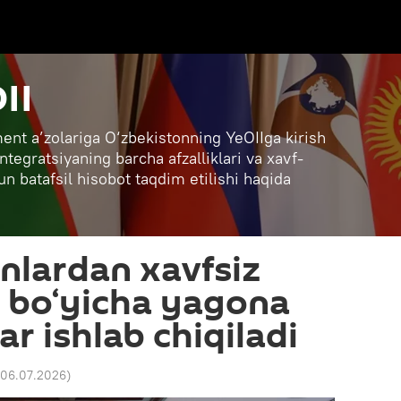
II
ent a’zolariga O‘zbekistonning YeOIIga kirish
ntegratsiyaning barcha afzalliklari va xavf-
un batafsil hisobot taqdim etilishi haqida
nlardan xavfsiz
 bo‘yicha yagona
r ishlab chiqiladi
 06.07.2026
)