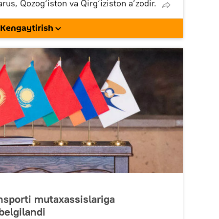
rus, Qozog‘iston va Qirg‘iziston a’zodir.
eOIIda kuzatuvchi maqomini oldi.
 kuzatuvchi maqomiga ega.
Kengaytirish
nsporti mutaxassislariga
belgilandi