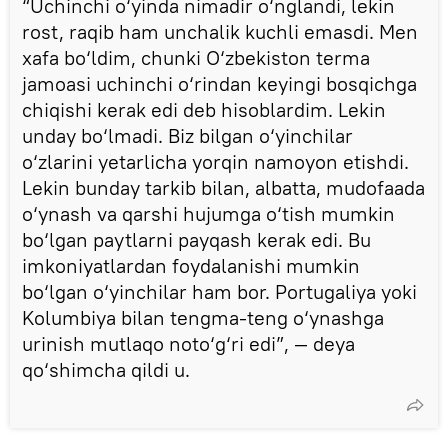
“Uchinchi o‘yinda nimadir o‘nglandi, lekin
rost, raqib ham unchalik kuchli emasdi. Men
xafa bo‘ldim, chunki O‘zbekiston terma
jamoasi uchinchi o‘rindan keyingi bosqichga
chiqishi kerak edi deb hisoblardim. Lekin
unday bo‘lmadi. Biz bilgan o‘yinchilar
o‘zlarini yetarlicha yorqin namoyon etishdi.
Lekin bunday tarkib bilan, albatta, mudofaada
o‘ynash va qarshi hujumga o‘tish mumkin
bo‘lgan paytlarni payqash kerak edi. Bu
imkoniyatlardan foydalanishi mumkin
bo‘lgan o‘yinchilar ham bor. Portugaliya yoki
Kolumbiya bilan tengma-teng o‘ynashga
urinish mutlaqo noto‘g‘ri edi”, — deya
qo‘shimcha qildi u.