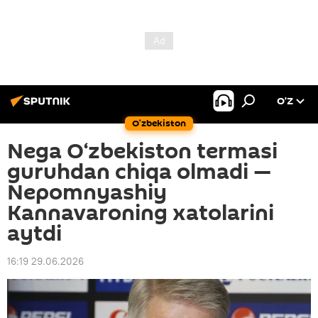
O’Z
O‘zbekiston
Nega O‘zbekiston termasi
guruhdan chiqa olmadi —
Nepomnyashiy
Kannavaroning xatolarini
aytdi
16:19 29.06.2026