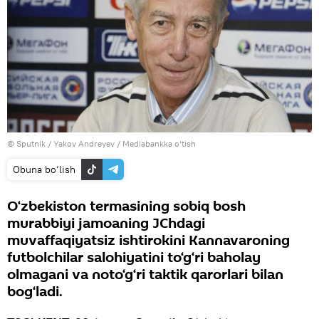
© Sputnik / Yakov Andreyev
/
Mediabankka o‘tish
Obuna bo‘lish
O‘zbekiston termasining sobiq bosh
murabbiyi jamoaning JChdagi
muvaffaqiyatsiz ishtirokini Kannavaroning
futbolchilar salohiyatini to‘g‘ri baholay
olmagani va noto‘g‘ri taktik qarorlari bilan
bog‘ladi.