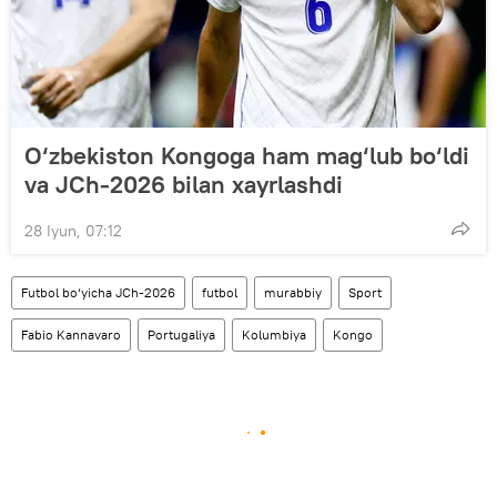
O‘zbekiston Kongoga ham mag‘lub bo‘ldi
va JCh-2026 bilan xayrlashdi
28 Iyun, 07:12
Futbol bo‘yicha JCh-2026
futbol
murabbiy
Sport
Fabio Kannavaro
Portugaliya
Kolumbiya
Kongo