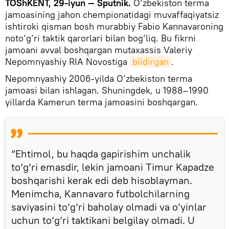
TOShKENT, 29-iyun — Sputnik.
O‘zbekiston terma
jamoasining jahon chempionatidagi muvaffaqiyatsiz
ishtiroki qisman bosh murabbiy Fabio Kannavaroning
noto‘g‘ri taktik qarorlari bilan bog‘liq. Bu fikrni
jamoani avval boshqargan mutaxassis Valeriy
Nepomnyashiy RIA Novostiga
bildirgan
.
Nepomnyashiy 2006-yilda O‘zbekiston terma
jamoasi bilan ishlagan. Shuningdek, u 1988–1990
yillarda Kamerun terma jamoasini boshqargan.
“Ehtimol, bu haqda gapirishim unchalik
to‘g‘ri emasdir, lekin jamoani Timur Kapadze
boshqarishi kerak edi deb hisoblayman.
Menimcha, Kannavaro futbolchilarning
saviyasini to‘g‘ri baholay olmadi va o‘yinlar
uchun to‘g‘ri taktikani belgilay olmadi. U