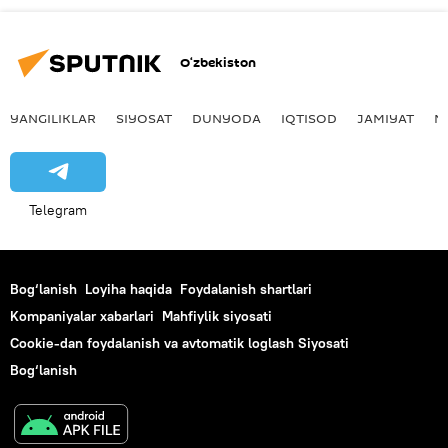
O‘zbekiston
YANGILIKLAR
SIYOSAT
DUNYODA
IQTISOD
JAMIYAT
M
Telegram
Bog‘lanish
Loyiha haqida
Foydalanish shartlari
Kompaniyalar xabarlari
Mahfiylik siyosati
Cookie-dan foydalanish va avtomatik loglash Siyosati
Bog‘lanish