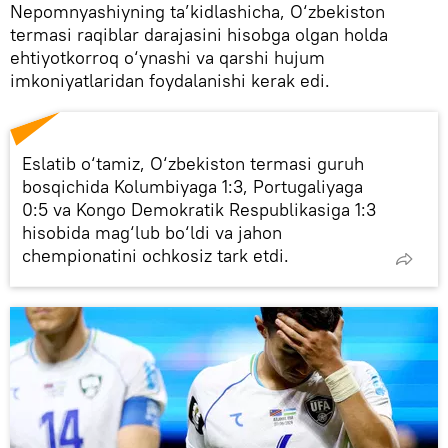
Nepomnyashiyning ta’kidlashicha, O‘zbekiston
termasi raqiblar darajasini hisobga olgan holda
ehtiyotkorroq o‘ynashi va qarshi hujum
imkoniyatlaridan foydalanishi kerak edi.
Eslatib o‘tamiz, O‘zbekiston termasi guruh
bosqichida Kolumbiyaga 1:3, Portugaliyaga
0:5 va Kongo Demokratik Respublikasiga 1:3
hisobida mag‘lub bo‘ldi va jahon
chempionatini ochkosiz tark etdi.