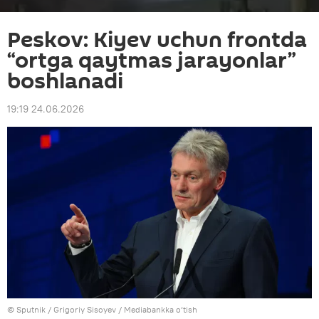
Peskov: Kiyev uchun frontda
“ortga qaytmas jarayonlar”
boshlanadi
19:19 24.06.2026
© Sputnik / Grigoriy Sisoyev
/
Mediabankka o‘tish