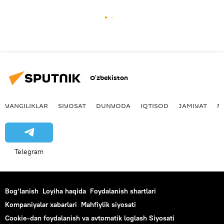
O‘zbekiston
YANGILIKLAR
SIYOSAT
DUNYODA
IQTISOD
JAMIYAT
M
Telegram
Bog‘lanish
Loyiha haqida
Foydalanish shartlari
Kompaniyalar xabarlari
Mahfiylik siyosati
Cookie-dan foydalanish va avtomatik loglash Siyosati