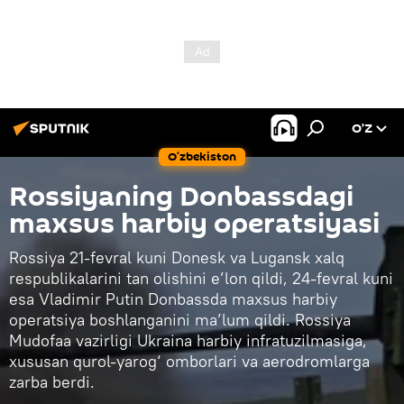
O’Z
O‘zbekiston
Rossiyaning Donbassdagi
maxsus harbiy operatsiyasi
Rossiya 21-fevral kuni Donesk va Lugansk xalq
respublikalarini tan olishini e’lon qildi, 24-fevral kuni
esa Vladimir Putin Donbassda maxsus harbiy
operatsiya boshlanganini ma’lum qildi. Rossiya
Mudofaa vazirligi Ukraina harbiy infratuzilmasiga,
xususan qurol-yarog‘ omborlari va aerodromlarga
zarba berdi.