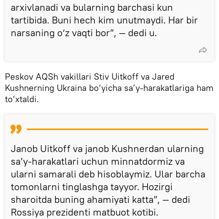
arxivlanadi va bularning barchasi kun
tartibida. Buni hech kim unutmaydi. Har bir
narsaning o‘z vaqti bor”, — dedi u.
Peskov AQSh vakillari Stiv Uitkoff va Jared
Kushnerning Ukraina bo‘yicha sa’y-harakatlariga ham
to‘xtaldi.
Janob Uitkoff va janob Kushnerdan ularning
sa’y-harakatlari uchun minnatdormiz va
ularni samarali deb hisoblaymiz. Ular barcha
tomonlarni tinglashga tayyor. Hozirgi
sharoitda buning ahamiyati katta”, — dedi
Rossiya prezidenti matbuot kotibi.