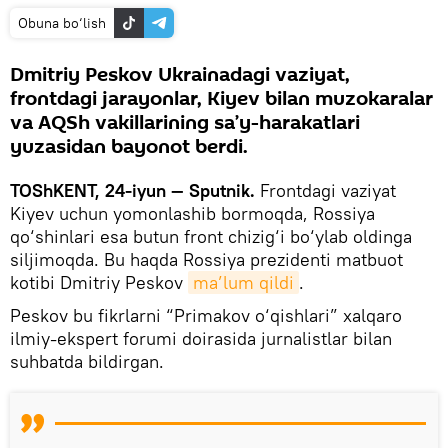
Obuna bo‘lish
Dmitriy Peskov Ukrainadagi vaziyat,
frontdagi jarayonlar, Kiyev bilan muzokaralar
va AQSh vakillarining sa’y-harakatlari
yuzasidan bayonot berdi.
TOShKENT, 24-iyun — Sputnik.
Frontdagi vaziyat
Kiyev uchun yomonlashib bormoqda, Rossiya
qo‘shinlari esa butun front chizig‘i bo‘ylab oldinga
siljimoqda. Bu haqda Rossiya prezidenti matbuot
kotibi Dmitriy Peskov
ma’lum qildi
.
Peskov bu fikrlarni “Primakov o‘qishlari” xalqaro
ilmiy-ekspert forumi doirasida jurnalistlar bilan
suhbatda bildirgan.