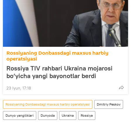
Rossiyaning Donbassdagi maxsus harbiy
operatsiyasi
Rossiya TIV rahbari Ukraina mojarosi
bo‘yicha yangi bayonotlar berdi
23 Iyun, 17:18
Rossiyaning Donbassdagi maxsus harbiy operatsiyasi
Dmitriy Peskov
Dunyo yangiliklari
Dunyoda
Ukraina
Rossiya