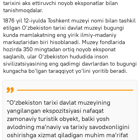
tarixini aks ettiruvchi noyob eksponatlar bilan
tanishmoqdalar.
1876 yil 12-iyulda Toshkent muzeyi nomi bilan tashkil
etilgan O‘zbekiston tarixi davlat muzeyi bugungi
kunda mamlakatning eng yirik ilmiy-madaniy
markazlaridan biri hisoblanadi. Muzey fondlarida
hozirda 350 mingtadan ortiq noyob eksponat
saqlanib, ular O‘zbekiston hududida inson
sivilizatsiyasining eng qadimgi davrlardan to bugungi
kungacha bo‘lgan taraqqiyot yo‘lini yoritib beradi.
"O‘zbekiston tarixi davlat muzeyining
yangilangan ekspozitsiyasi nafaqat
zamonaviy turistik obyekt, balki yosh
avlodning ma’naviy va tarixiy savodxonligini
oshirishga xizmat qiladigan muhim ma’rifat