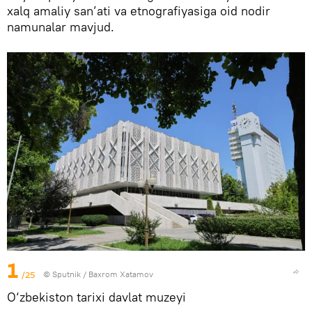
xalq amaliy san’ati va etnografiyasiga oid nodir
namunalar mavjud.
1
/25
© Sputnik / Baxrom Xatamov
O‘zbekiston tarixi davlat muzeyi