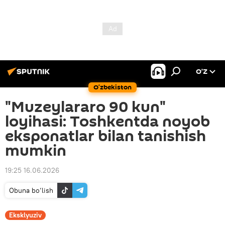
O’Z
O‘zbekiston
"Muzeylararo 90 kun"
loyihasi: Toshkentda noyob
eksponatlar bilan tanishish
mumkin
19:25 16.06.2026
Obuna bo‘lish
Eksklyuziv