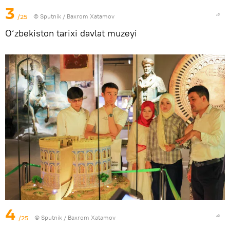
3
/25
© Sputnik / Baxrom Xatamov
O‘zbekiston tarixi davlat muzeyi
4
/25
© Sputnik / Baxrom Xatamov