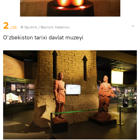
2
/25
© Sputnik / Baxrom Xatamov
O‘zbekiston tarixi davlat muzeyi