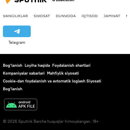
YANGILIKLAR
SIYOSAT
DUNYODA
IQTISOD
JAMIYAT
M
Telegram
Bog‘lanish
Loyiha haqida
Foydalanish shartlari
Kompaniyalar xabarlari
Mahfiylik siyosati
Cookie-dan foydalanish va avtomatik loglash Siyosati
Bog‘lanish
© 2026 Sputnik Barcha huquqlar himoyalangan. 18+