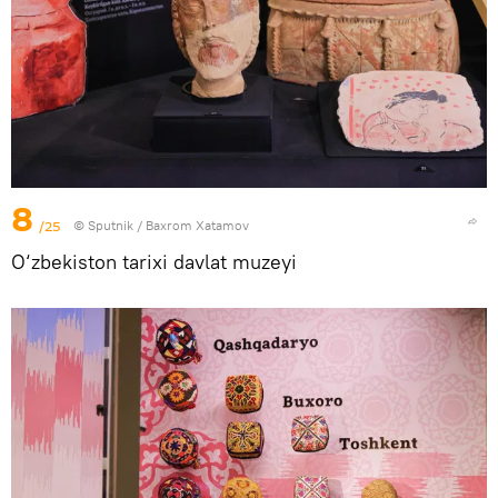
8
/25
© Sputnik / Baxrom Xatamov
O‘zbekiston tarixi davlat muzeyi