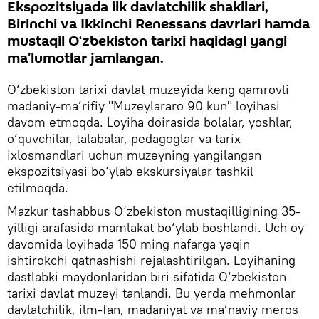
Ekspozitsiyada ilk davlatchilik shakllari,
Birinchi va Ikkinchi Renessans davrlari hamda
mustaqil O‘zbekiston tarixi haqidagi yangi
ma’lumotlar jamlangan.
O‘zbekiston tarixi davlat muzeyida keng qamrovli
madaniy-ma’rifiy "Muzeylararo 90 kun" loyihasi
davom etmoqda. Loyiha doirasida bolalar, yoshlar,
o‘quvchilar, talabalar, pedagoglar va tarix
ixlosmandlari uchun muzeyning yangilangan
ekspozitsiyasi bo‘ylab ekskursiyalar tashkil
etilmoqda.
Mazkur tashabbus O‘zbekiston mustaqilligining 35-
yilligi arafasida mamlakat bo‘ylab boshlandi. Uch oy
davomida loyihada 150 ming nafarga yaqin
ishtirokchi qatnashishi rejalashtirilgan. Loyihaning
dastlabki maydonlaridan biri sifatida O‘zbekiston
tarixi davlat muzeyi tanlandi. Bu yerda mehmonlar
davlatchilik, ilm-fan, madaniyat va ma’naviy meros