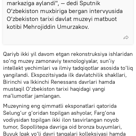
markaziga aylandi", — dedi Sputnik
O‘zbekiston muxbiriga bergan intervyusida
O‘zbekiston tarixi davlat muzeyi matbuot
kotibi Mehrojiddin Umurzakov.
Qariyb ikki yil davom etgan rekonstruksiya ishlaridan
so‘ng muzey zamonaviy texnologiyalar, sun’iy
intellekt yechimlari va ilmiy tadqiqotlar asosida to‘liq
yangilandi. Ekspozitsiyada ilk davlatchilik shakllari,
Birinchi va Ikkinchi Renessans davrlari hamda
mustaqil O‘zbekiston tarixi haqidagi yangi
ma’lumotlar jamlangan.
Muzeyning eng qimmatli eksponatlari qatorida
Selung‘ur g‘oridan topilgan ashyolar, Farg‘ona
vodiysidan topilgan ikki ilon tasvirlangan noyob
tumor, Sopollitepa davriga oid bronza buyumlari,
Buyuk Ipak yo‘li davri tangalari kolleksiyasi hamda