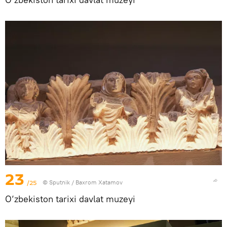
23
/25
© Sputnik / Baxrom Xatamov
O‘zbekiston tarixi davlat muzeyi