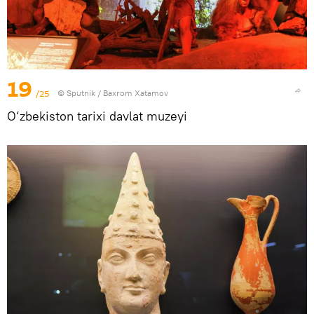
19
/25
© Sputnik / Baxrom Xatamov
O‘zbekiston tarixi davlat muzeyi