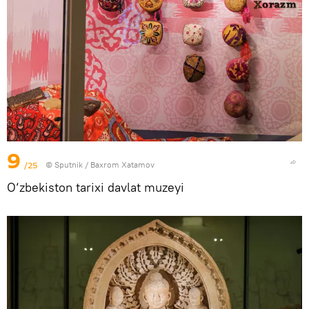
9
/25
© Sputnik / Baxrom Xatamov
O‘zbekiston tarixi davlat muzeyi