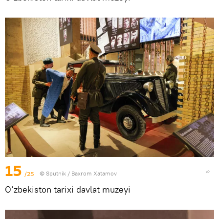
15
/25
© Sputnik / Baxrom Xatamov
O‘zbekiston tarixi davlat muzeyi