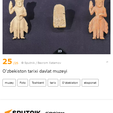
25
/25
© Sputnik / Baxrom Xatamov
O‘zbekiston tarixi davlat muzeyi
muzey
Foto
Toshkent
tarix
O‘zbekiston
eksponat
O‘zbekiston