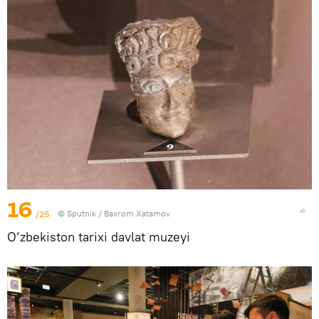
16
/25
© Sputnik / Baxrom Xatamov
O‘zbekiston tarixi davlat muzeyi