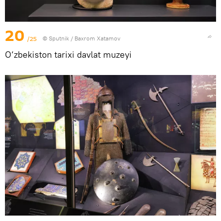
20
/25
© Sputnik / Baxrom Xatamov
O‘zbekiston tarixi davlat muzeyi