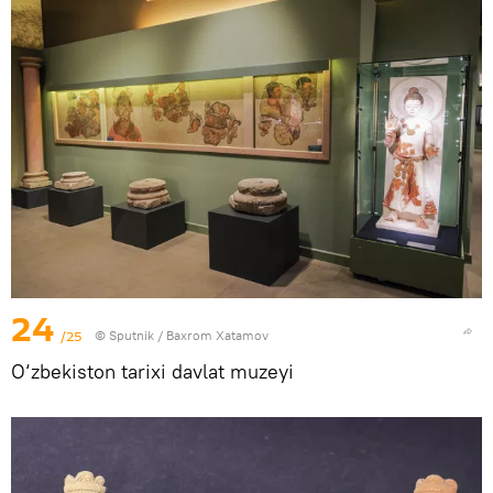
24
/25
© Sputnik / Baxrom Xatamov
O‘zbekiston tarixi davlat muzeyi