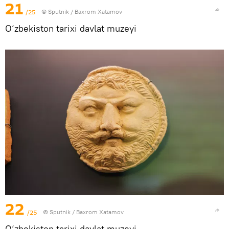
21
/25
© Sputnik / Baxrom Xatamov
O‘zbekiston tarixi davlat muzeyi
22
/25
© Sputnik / Baxrom Xatamov
O‘zbekiston tarixi davlat muzeyi