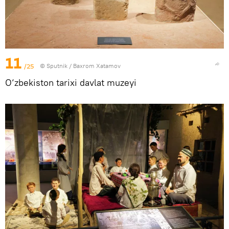
11
/25
© Sputnik / Baxrom Xatamov
O‘zbekiston tarixi davlat muzeyi