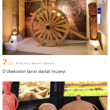
7
/25
© Sputnik / Baxrom Xatamov
O‘zbekiston tarixi davlat muzeyi