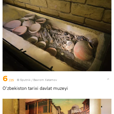
6
/25
© Sputnik / Baxrom Xatamov
O‘zbekiston tarixi davlat muzeyi