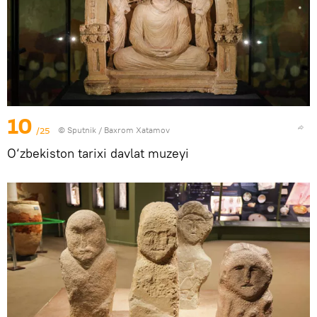
10
/25
© Sputnik / Baxrom Xatamov
O‘zbekiston tarixi davlat muzeyi