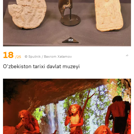
18
/25
© Sputnik / Baxrom Xatamov
O‘zbekiston tarixi davlat muzeyi