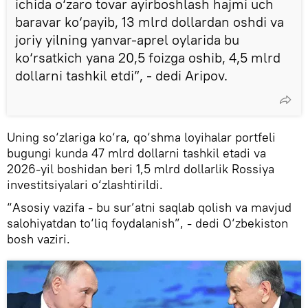
ichida o‘zaro tovar ayirboshlash hajmi uch
baravar ko‘payib, 13 mlrd dollardan oshdi va
joriy yilning yanvar-aprel oylarida bu
ko‘rsatkich yana 20,5 foizga oshib, 4,5 mlrd
dollarni tashkil etdi”, - dedi Aripov.
Uning so‘zlariga ko‘ra, qo‘shma loyihalar portfeli
bugungi kunda 47 mlrd dollarni tashkil etadi va
2026-yil boshidan beri 1,5 mlrd dollarlik Rossiya
investitsiyalari o‘zlashtirildi.
“Asosiy vazifa - bu sur’atni saqlab qolish va mavjud
salohiyatdan to‘liq foydalanish”, - dedi O‘zbekiston
bosh vaziri.