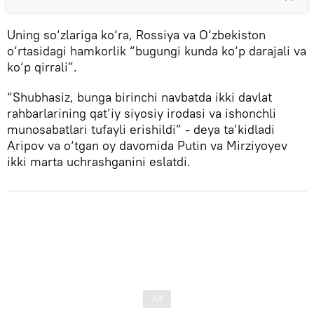
Uning so‘zlariga ko‘ra, Rossiya va O‘zbekiston
o‘rtasidagi hamkorlik “bugungi kunda ko‘p darajali va
ko‘p qirrali”.
“Shubhasiz, bunga birinchi navbatda ikki davlat
rahbarlarining qat’iy siyosiy irodasi va ishonchli
munosabatlari tufayli erishildi” - deya ta’kidladi
Aripov va o‘tgan oy davomida Putin va Mirziyoyev
ikki marta uchrashganini eslatdi.