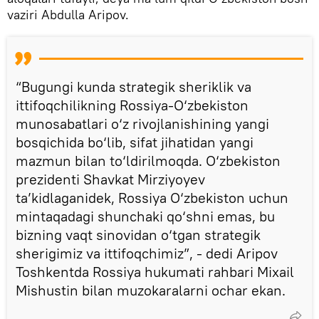
vaziri Abdulla Aripov.
“Bugungi kunda strategik sheriklik va
ittifoqchilikning Rossiya-O‘zbekiston
munosabatlari o‘z rivojlanishining yangi
bosqichida bo‘lib, sifat jihatidan yangi
mazmun bilan to‘ldirilmoqda. O‘zbekiston
prezidenti Shavkat Mirziyoyev
ta’kidlaganidek, Rossiya O‘zbekiston uchun
mintaqadagi shunchaki qo‘shni emas, bu
bizning vaqt sinovidan o‘tgan strategik
sherigimiz va ittifoqchimiz”, - dedi Aripov
Toshkentda Rossiya hukumati rahbari Mixail
Mishustin bilan muzokaralarni ochar ekan.