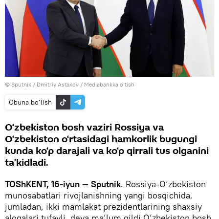
© Sputnik / Dmitriy Astaxov
/
Mediabankka o‘tish
Obuna bo‘lish
O‘zbekiston bosh vaziri Rossiya va
O‘zbekiston o‘rtasidagi hamkorlik bugungi
kunda ko‘p darajali va ko‘p qirrali tus olganini
ta’kidladi.
TOShKENT, 16-iyun — Sputnik
. Rossiya-O‘zbekiston
munosabatlari rivojlanishning yangi bosqichida,
jumladan, ikki mamlakat prezidentlarining shaxsiy
aloqalari tufayli, deya ma’lum qildi O‘zbekiston bosh