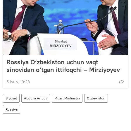
Rossiya O‘zbekiston uchun vaqt
sinovidan o‘tgan ittifoqchi – Mirziyoyev
5 Iyun, 19:28
Siyosat
Abdulla Aripov
Mixail Mishustin
O‘zbekiston
Rossiya