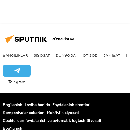
O‘zbekiston
YANGILIKLAR
SIYOSAT
DUNYODA
IQTISOD
JAMIYAT
M
Telegram
Bog‘lanish
Loyiha haqida
Foydalanish shartlari
Kompaniyalar xabarlari
Mahfiylik siyosati
Cookie-dan foydalanish va avtomatik loglash Siyosati
Bog‘lanish