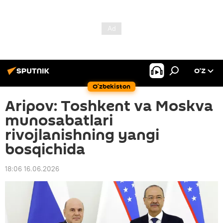
O’Z
O‘zbekiston
Aripov: Toshkent va Moskva
munosabatlari
rivojlanishning yangi
bosqichida
18:06 16.06.2026