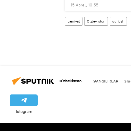
15 Aprel, 10:55
Jamiyat
O‘zbekiston
qurilish
O‘zbekiston
YANGILIKLAR
SI
Telegram