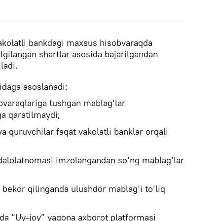
akolatli bankdagi maxsus hisobvaraqda
belgilangan shartlar asosida bajarilgandan
ladi.
oidaga asoslanadi:
bvaraqlariga tushgan mablag‘lar
ga qaratilmaydi;
va quruvchilar faqat vakolatli banklar orqali
 dalolatnomasi imzolangandan so‘ng mablag‘lar
 bekor qilinganda ulushdor mablag‘i to‘liq
imda “Uy-joy” yagona axborot platformasi