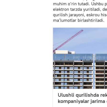
muhim o‘rin tutadi. Ushbu p
elektron tarzda yuritiladi, d
qurilish jarayoni, eskrou hi
ma’lumotlar birlashtiriladi.
Ulushli qurilishda r
kompaniyalar jarima 