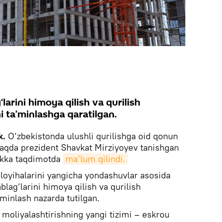
arini himoya qilish va qurilish
ni ta’minlashga qaratilgan.
k.
O‘zbekistonda ulushli qurilishga oid qonun
 haqda prezident Shavkat Mirziyoyev tanishgan
likka taqdimotda
ma’lum qilindi.
 loyihalarini yangicha yondashuvlar asosida
blag‘larini himoya qilish va qurilish
’minlash nazarda tutilgan.
i moliyalashtirishning yangi tizimi – eskrou