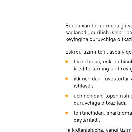
Bunda xaridorlar mablag‘i v
saqlanadi, qurilish ishlari 
keyingina quruvchiga o‘tkazi
Eskrou tizimi to‘rt asosiy q
birinchidan, eskrou hiso
kreditorlarning undiruvi
ikkinchidan, investorlar 
ishlaydi;
uchinchidan, topshirish
quruvchiga o‘tkaziladi;
to‘rtinchidan, shartnoma
qaytariladi.
Ta’kidlanishicha, yangi tiz