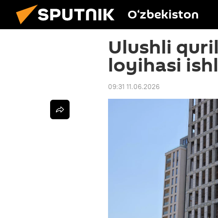
O‘zbekiston
Ulushli qur
loyihasi ish
09:31 11.06.2026