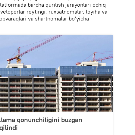
latformada barcha qurilish jarayonlari ochiq
eveloperlar reytingi, ruxsatnomalar, loyiha va
sobvaraqlari va shartnomalar bo‘yicha
eklama qonunchiligini buzgan
qilindi