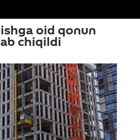
ilishga oid qonun
lab chiqildi