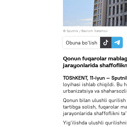
© Sputnik / Baxrom Xatamov
Obuna bo‘lish
Qonun fuqarolar mablag‘l
jarayonlarida shaffoflik
TOShKENT, 11-iyun — Sputni
loyihasi ishlab chiqildi. Bu
urbanizatsiya va shaharsoz
Qonun bilan ulushli qurilish
tartibga solish, fuqarolar ma
jarayonlarida shaffoflikni ta
Yig‘ilishda ulushli qurilishn