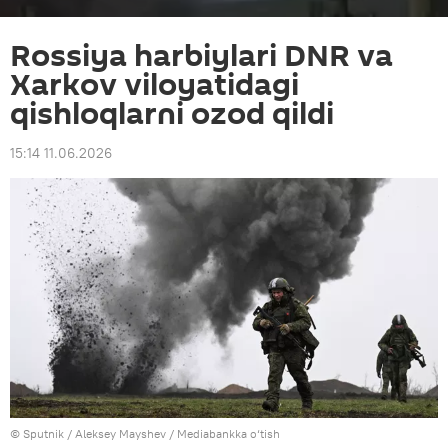
Rossiya harbiylari DNR va
Xarkov viloyatidagi
qishloqlarni ozod qildi
15:14 11.06.2026
© Sputnik / Aleksey Mayshev
/
Mediabankka o‘tish