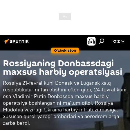
O’Z
O‘zbekiston
Rossiyaning Donbassdagi
maxsus harbiy operatsiyasi
Rossiya 21-fevral kuni Donesk va Lugansk xalq
respublikalarini tan olishini e’lon qildi, 24-fevral kuni
esa Vladimir Putin Donbassda maxsus harbiy
operatsiya boshlanganini ma’lum qildi. Rossiya
Mudofaa vazirligi Ukraina harbiy infratuzilmasiga,
xususan qurol-yarog‘ omborlari va aerodromlarga
zarba berdi.