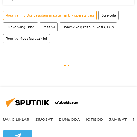
Rossiyaning Donbassdagi maxsus harbiy operatsiyasi
Dunyoda
Dunyo yangiliklari
Rossiya
Donesk xalq respublikasi (DXR)
Rossiya Mudofaa vazirligi
O‘zbekiston
YANGILIKLAR
SIYOSAT
DUNYODA
IQTISOD
JAMIYAT
M