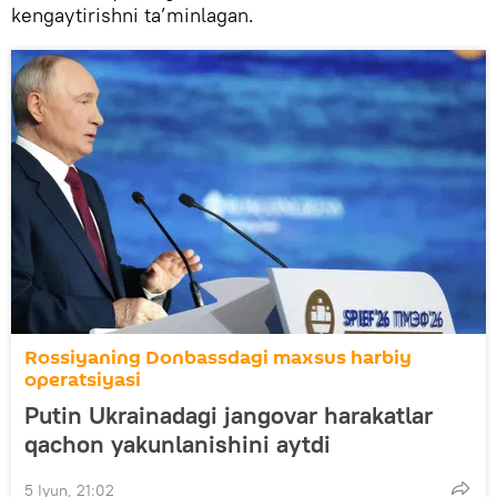
kengaytirishni ta’minlagan.
Rossiyaning Donbassdagi maxsus harbiy
operatsiyasi
Putin Ukrainadagi jangovar harakatlar
qachon yakunlanishini aytdi
5 Iyun, 21:02