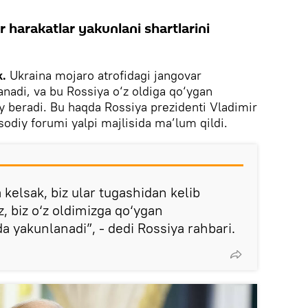
 harakatlar yakunlani shartlarini
k.
Ukraina mojaro atrofidagi jangovar
anadi, va bu Rossiya o‘z oldiga qo‘ygan
 beradi. Bu haqda Rossiya prezidenti Vladimir
sodiy forumi yalpi majlisida ma’lum qildi.
kelsak, biz ular tugashidan kelib
, biz o‘z oldimizga qo‘ygan
 yakunlanadi”, - dedi Rossiya rahbari.