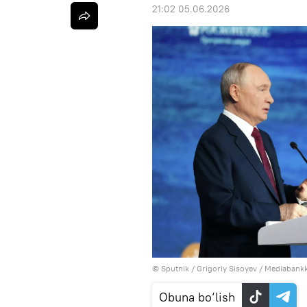
21:02 05.06.2026
© Sputnik / Grigoriy Sisoyev
/
Mediabankk
Obuna bo‘lish