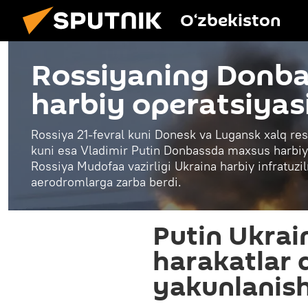
O‘zbekiston
Rossiyaning Donb
harbiy operatsiyas
Rossiya 21-fevral kuni Donesk va Lugansk xalq respu
kuni esa Vladimir Putin Donbassda maxsus harbiy 
Rossiya Mudofaa vazirligi Ukraina harbiy infratuz
aerodromlarga zarba berdi.
Putin Ukrai
harakatlar
yakunlanish