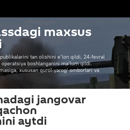
assdagi maxsus
i
blikalarini tan olishini e’lon qildi, 24-fevral
operatsiya boshlanganini ma’lum qildi.
ilmasiga, xususan qurol-yarog‘ omborlari va
nadagi jangovar
 qachon
ini aytdi