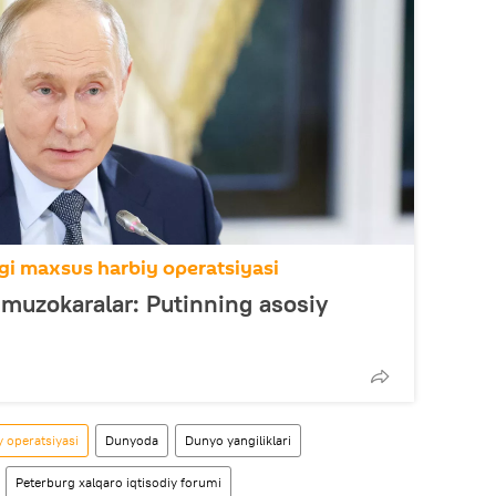
i maxsus harbiy operatsiyasi
 muzokaralar: Putinning asosiy
 operatsiyasi
Dunyoda
Dunyo yangiliklari
Peterburg xalqaro iqtisodiy forumi