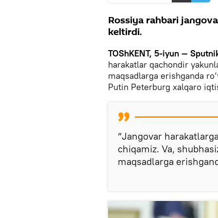
Rossiya rahbari jangovar
keltirdi.
TOShKENT, 5-iyun — Sputni
harakatlar qachondir yakunl
maqsadlarga erishganda ro‘y
Putin Peterburg xalqaro iqti
“Jangovar harakatlarga 
chiqamiz. Va, shubhasiz
maqsadlarga erishganda