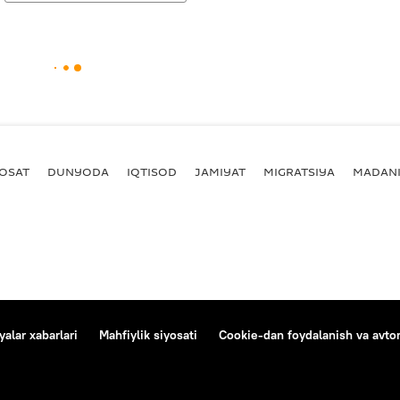
YOSAT
DUNYODA
IQTISOD
JAMIYAT
MIGRATSIYA
MADANI
alar xabarlari
Mahfiylik siyosati
Cookie-dan foydalanish va avtom