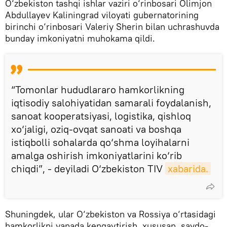
O‘zbekiston tashqi ishlar vaziri o‘rinbosari Olimjon
Abdullayev Kaliningrad viloyati gubernatorining
birinchi o‘rinbosari Valeriy Sherin bilan uchrashuvda
bunday imkoniyatni muhokama qildi.
“Tomonlar hududlararo hamkorlikning
iqtisodiy salohiyatidan samarali foydalanish,
sanoat kooperatsiyasi, logistika, qishloq
xo‘jaligi, oziq-ovqat sanoati va boshqa
istiqbolli sohalarda qo‘shma loyihalarni
amalga oshirish imkoniyatlarini ko‘rib
chiqdi”, - deyiladi O‘zbekiston TIV
xabarida.
Shuningdek, ular O‘zbekiston va Rossiya o‘rtasidagi
hamkorlikni yanada kengaytirish, xususan, savdo-