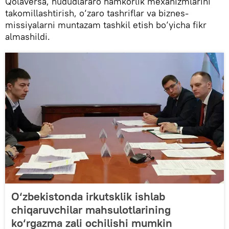
Qolaversa, hududlararo hamkorlik mexanizmlarini
takomillashtirish, o‘zaro tashriflar va biznes-
missiyalarni muntazam tashkil etish bo‘yicha fikr
almashildi.
O‘zbekistonda irkutsklik ishlab
chiqaruvchilar mahsulotlarining
ko‘rgazma zali ochilishi mumkin