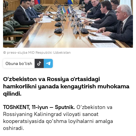
© press-slujba MID Respubliki Uzbekistan
Obuna bo‘lish
O‘zbekiston va Rossiya o‘rtasidagi
hamkorlikni yanada kengaytirish muhokama
qilindi.
TOShKENT, 11-iyun — Sputnik.
O‘zbekiston va
Rossiyaning Kaliningrad viloyati sanoat
kooperatsiyasida qo‘shma loyihalarni amalga
oshiradi.