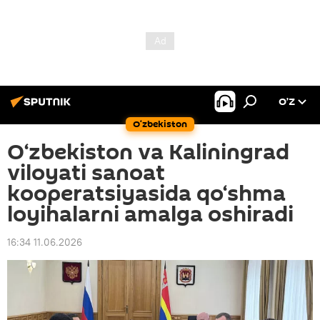
O’Z
O‘zbekiston
O‘zbekiston va Kaliningrad
viloyati sanoat
kooperatsiyasida qo‘shma
loyihalarni amalga oshiradi
16:34 11.06.2026