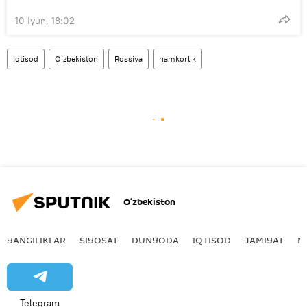
10 Iyun, 18:02
Iqtisod
O‘zbekiston
Rossiya
hamkorlik
O‘zbekiston
YANGILIKLAR
SIYOSAT
DUNYODA
IQTISOD
JAMIYAT
M
Telegram