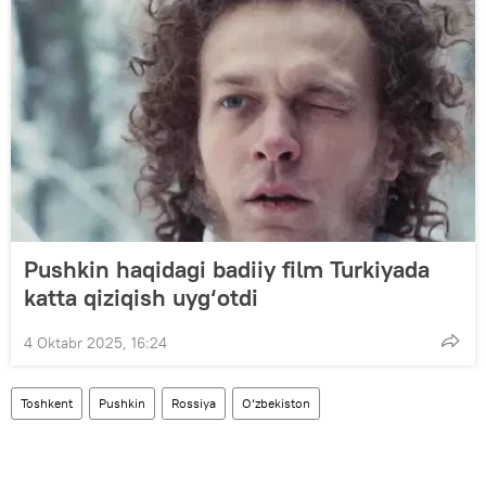
Pushkin haqidagi badiiy film Turkiyada
katta qiziqish uyg‘otdi
4 Oktabr 2025, 16:24
Toshkent
Pushkin
Rossiya
O‘zbekiston