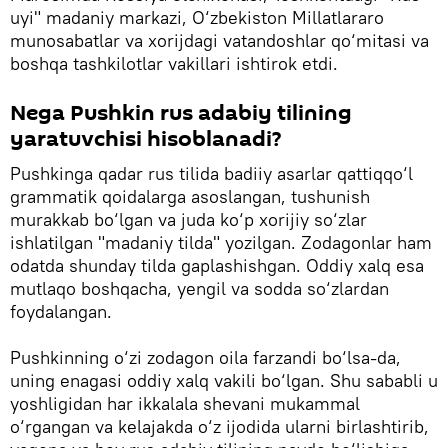
uyi" madaniy markazi, O‘zbekiston Millatlararo
munosabatlar va xorijdagi vatandoshlar qo‘mitasi va
boshqa tashkilotlar vakillari ishtirok etdi.
Nega Pushkin rus adabiy tilining
yaratuvchisi hisoblanadi?
Pushkinga qadar rus tilida badiiy asarlar qattiqqo‘l
grammatik qoidalarga asoslangan, tushunish
murakkab bo‘lgan va juda ko‘p xorijiy so‘zlar
ishlatilgan "madaniy tilda" yozilgan. Zodagonlar ham
odatda shunday tilda gaplashishgan. Oddiy xalq esa
mutlaqo boshqacha, yengil va sodda so‘zlardan
foydalangan.
Pushkinning o‘zi zodagon oila farzandi bo‘lsa-da,
uning enagasi oddiy xalq vakili bo‘lgan. Shu sababli u
yoshligidan har ikkalala shevani mukammal
o‘rgangan va kelajakda o‘z ijodida ularni birlashtirib,