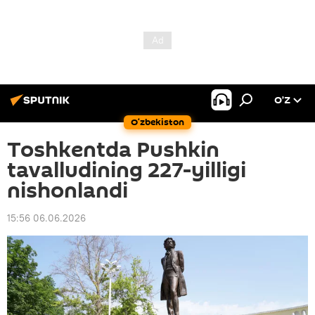
O’Z
O‘zbekiston
Toshkentda Pushkin
tavalludining 227-yilligi
nishonlandi
15:56 06.06.2026