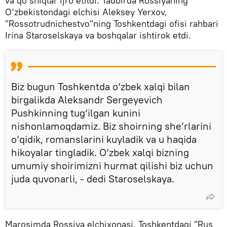
va qo‘shiqlar ijro etildi. Tadbirda Rossiyaning
O‘zbekistondagi elchisi Aleksey Yerxov,
"Rossotrudnichestvo"ning Toshkentdagi ofisi rahbari
Irina Staroselskaya va boshqalar ishtirok etdi.
Biz bugun Toshkentda o‘zbek xalqi bilan
birgalikda Aleksandr Sergeyevich
Pushkinning tug‘ilgan kunini
nishonlamoqdamiz. Biz shoirning she’rlarini
o‘qidik, romanslarini kuyladik va u haqida
hikoyalar tingladik. O‘zbek xalqi bizning
umumiy shoirimizni hurmat qilishi biz uchun
juda quvonarli, - dedi Staroselskaya.
Marosimda Rossiya elchixonasi, Toshkentdagi "Rus