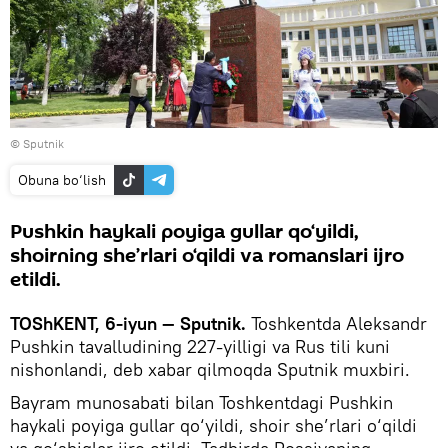
© Sputnik
Obuna bo‘lish
Pushkin haykali poyiga gullar qo‘yildi,
shoirning she’rlari o‘qildi va romanslari ijro
etildi.
TOShKENT, 6-iyun — Sputnik.
Toshkentda Aleksandr
Pushkin tavalludining 227-yilligi va Rus tili kuni
nishonlandi, deb xabar qilmoqda Sputnik muxbiri.
Bayram munosabati bilan Toshkentdagi Pushkin
haykali poyiga gullar qo‘yildi, shoir she’rlari o‘qildi