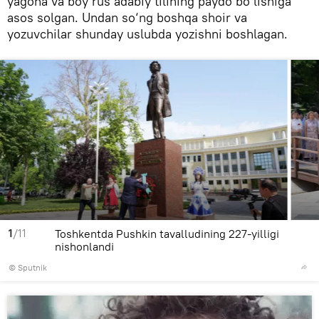
yagona va boy rus adabiy tilining paydo bo‘lishiga
asos solgan. Undan so‘ng boshqa shoir va
yozuvchilar shunday uslubda yozishni boshlagan.
1
/11
Toshkentda Pushkin tavalludining 227-yilligi
nishonlandi
© Sputnik