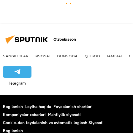
O‘zbekiston
YANGILIKLAR
SIYOSAT
DUNYODA
IQTISOD
JAMIYAT
M
Telegram
Bog‘lanish
Loyiha haqida
Foydalanish shartlari
Kompaniyalar xabarlari
Mahfiylik siyosati
Cookie-dan foydalanish va avtomatik loglash Siyosati
Bog‘lanish