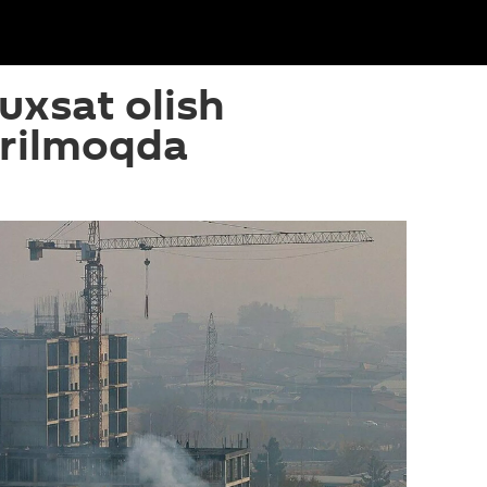
uxsat olish
irilmoqda