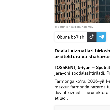
© Sputnik / Baxrom Xatamov
Obuna bo‘lish
Davlat xizmatlari birlash
arxitektura va shaharsozli
TOShKENT, 5-iyun — Sputni
jarayoni soddalashtiriladi. 
Farmonga ko‘ra, 2026-yil 1-
mazkur farmonda nazarda tuti
davlat xizmati – arxitektura 
etiladi.