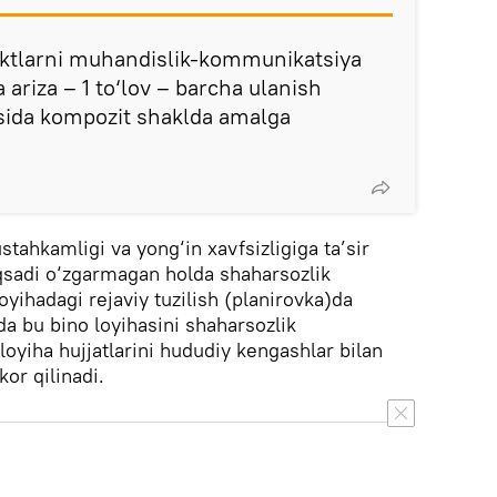
ektlarni muhandislik-kommunikatsiya
 ariza – 1 to‘lov – barcha ulanish
osida kompozit shaklda amalga
tahkamligi va yong‘in xavfsizligiga ta’sir
qsadi o‘zgarmagan holda shaharsozlik
yihadagi rejaviy tuzilish (planirovka)da
da bu bino loyihasini shaharsozlik
loyiha hujjatlarini hududiy kengashlar bilan
kor qilinadi.