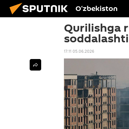
O‘zbekiston
Qurilishga r
soddalasht
17:11 05.06.2026