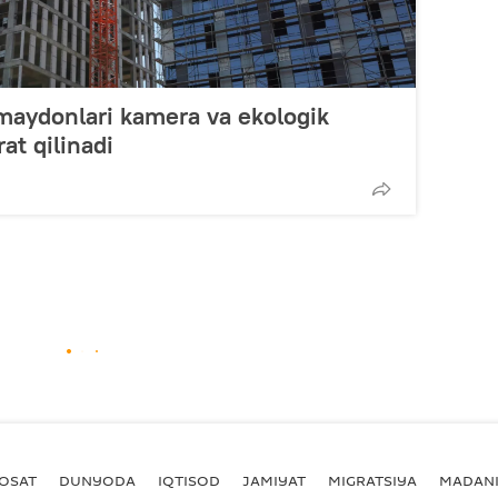
maydonlari kamera va ekologik
at qilinadi
YOSAT
DUNYODA
IQTISOD
JAMIYAT
MIGRATSIYA
MADANI