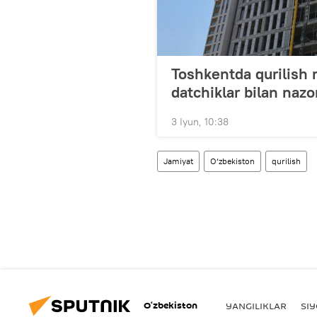
Toshkentda qurilish 
datchiklar bilan nazor
3 Iyun, 10:38
Jamiyat
O‘zbekiston
qurilish
O‘zbekiston
YANGILIKLAR
SI