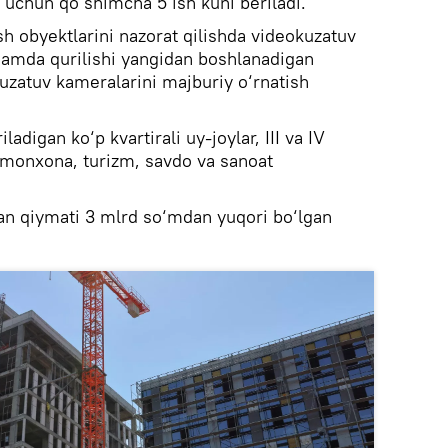
h uchun qo‘shimcha 5 ish kuni beriladi.
sh obyektlarini nazorat qilishda videokuzatuv
hamda qurilishi yangidan boshlanadigan
uzatuv kameralarini majburiy o‘rnatish
ladigan ko‘p kvartirali uy-joylar, III va IV
hmonxona, turizm, savdo va sanoat
gan qiymati 3 mlrd so‘mdan yuqori bo‘lgan