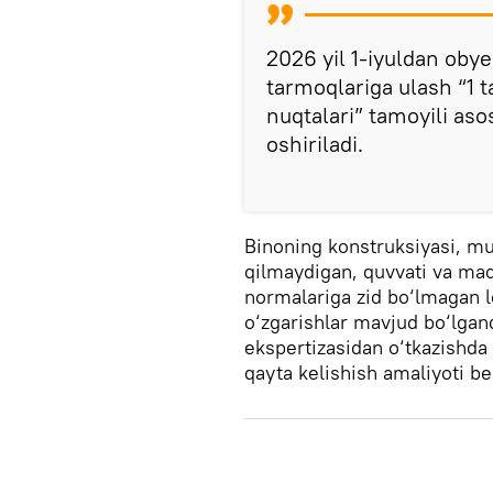
2026 yil 1-iyuldan oby
tarmoqlariga ulash “1 ta
nuqtalari” tamoyili as
oshiriladi.
Binoning konstruksiyasi, mus
qilmaydigan, quvvati va ma
normalariga zid bo‘lmagan lo
o‘zgarishlar mavjud bo‘lgan
ekspertizasidan o‘tkazishda 
qayta kelishish amaliyoti be