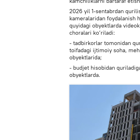
kamchiliklarni bartaraf etis
2026 yil 1-sentabrdan qurili
kameralaridan foydalanish 
quyidagi obyektlarda videok
choralari ko‘riladi:
- tadbirkorlar tomonidan quri
toifadagi ijtimoiy soha, me
obyektlarida;
- budjet hisobidan quriladi
obyektlarda.