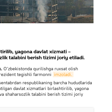
tirilib, yagona davlat xizmati –
k talabini berish tizimi joriy etiladi.
k.
O‘zbekistonda qurilishga ruxsat olish
Prezident tegishli farmonni
imzoladi.
sentabrdan respublikaning barcha hududlarida
lgan davlat xizmatlari birlashtirilib, yagona
va shaharsozlik talabini berish tizimi joriy